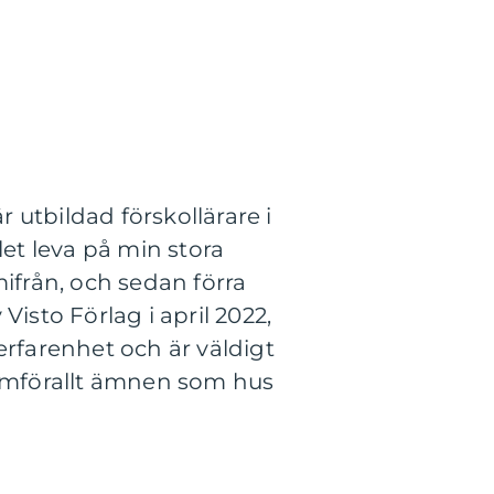
 utbildad förskollärare i
let leva på min stora
mifrån, och sedan förra
isto Förlag i april 2022,
rfarenhet och är väldigt
ramförallt ämnen som hus