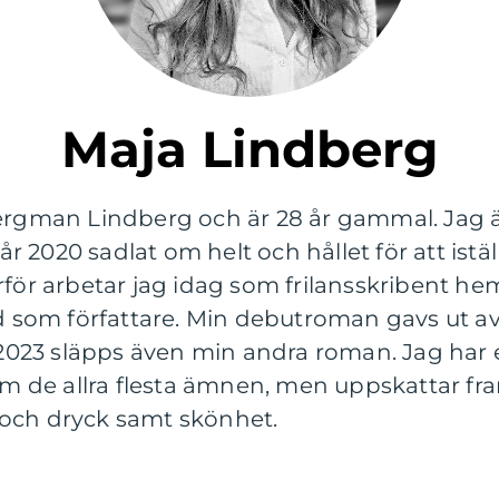
Maja Lindberg
ergman Lindberg och är 28 år gammal. Jag är
2020 sadlat om helt och hållet för att istäl
rför arbetar jag idag som frilansskribent he
d som författare. Min debutroman gavs ut av V
23 släpps även min andra roman. Jag har e
 om de allra flesta ämnen, men uppskattar f
och dryck samt skönhet.