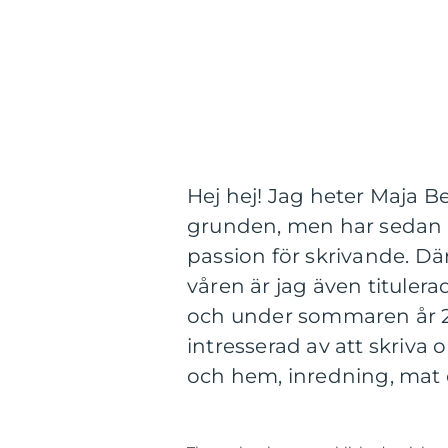
Hej hej! Jag heter Maja B
grunden, men har sedan år 
passion för skrivande. Dä
våren är jag även titulera
och under sommaren år 20
intresserad av att skriva
och hem, inredning, mat 