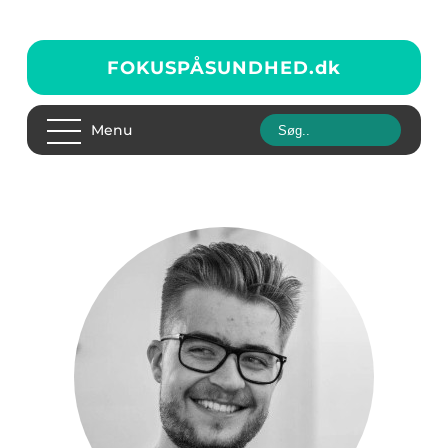
FOKUSPÅSUNDHED.
dk
Menu