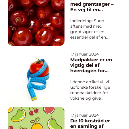
essentielle for vores
med grøntsager –
fordøjelsessystem, og
En vej til en
det er vigtigt at vide,
sundere livsstil
hvilke fødevarer der er
Indledning: Sund
rige på ...
aftensmad med
grøntsager er en
essentiel del af en
sund livsstil.
Grøntsager er fyldt
med vigtige
17 januar 2024
næringsstoffer, fiber
Madpakker er en
og antioxidanter, der
vigtig del af
kan bidrage til at
hverdagen for
opretholde et sundt
mange voksne,
og velfungerende
der har brug for
I denne artikel vil vi
helbred. I denne
en praktisk og
udforske forskellige
artikel vil vi udf...
sund måde at
madpakkeideer for
spise på farten
voksne og give
nyttige tips til at gøre
madpakkerne mere
spændende og
17 januar 2024
velsmagende. En
De 10 kostråd er
madpakke er ikke
en samling af