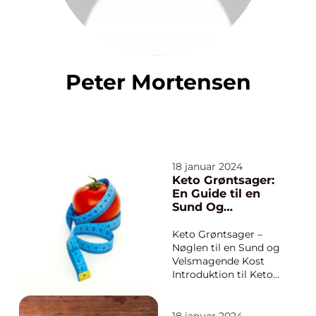
Peter Mortensen
18 januar 2024
Keto Grøntsager:
En Guide til en
Sund Og
Balanceret Kost
Keto Grøntsager –
Nøglen til en Sund og
Velsmagende Kost
Introduktion til Keto
Grøntsager Keto-
grøntsager er en
vigtig del af en