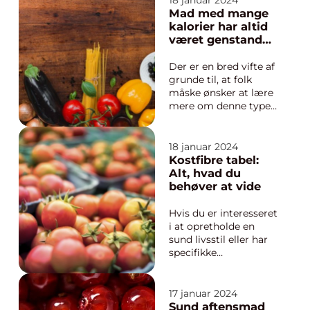
18 januar 2024
ketogen kost, som er
Mad med mange
kendt for sine mange
kalorier har altid
sundhedsmæssige
været genstand
fordele og resultater
for stor interesse
inden for vægttab og
blandt både
Der er en bred vifte af
forbedret ener...
ernæringsekspert
grunde til, at folk
er og mennesker
måske ønsker at lære
generelt
mere om denne type
mad, lige fra at opnå
vægtøgning eller
muskelsmasse til at
18 januar 2024
afbalancere en aktiv
Kostfibre tabel:
livsstil eller en
Alt, hvad du
bestemt diæt. Uanset
behøver at vide
årsagen er det vigtigt
at forstå, hvad disse
Hvis du er interesseret
ka...
i at opretholde en
sund livsstil eller har
specifikke
diætmæssige behov,
har du sandsynligvis
hørt om kostfibre.
17 januar 2024
Kostfibre er
Sund aftensmad