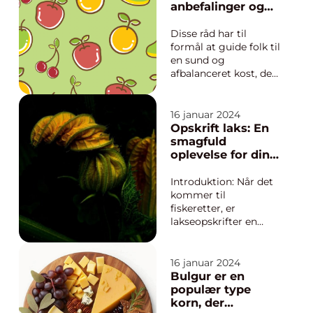
bare en simpel
anbefalinger og
sandwich pakket ind i
retningslinjer
sølvpapir. Det er en
udarbejdet af
Disse råd har til
mulighed for at tage
Fødevarestyrelsen
formål at guide folk til
kontro...
i Danmark
en sund og
afbalanceret kost, der
kan forbedre deres
generelle sundhed og
velvære. I denne
16 januar 2024
artikel vil vi dykke ned
Opskrift laks: En
i “de 10 kostråd” og
smagfuld
udforske deres
oplevelse for din
historiske udvikling
gane
samt give en
Introduktion: Når det
omfattend...
kommer til
fiskeretter, er
lakseopskrifter en
populær og
velsmagende
mulighed. Den rige
16 januar 2024
smag og den saftige
Bulgur er en
tekstur af laks gør den
populær type
til en favorit blandt
korn, der