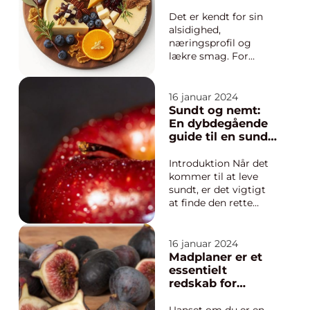
mange madelskere.
anvendes i mange
Hvis du er en af dem,
retter rundt om i
Det er kendt for sin
der ønsker at lære
verden
alsidighed,
mere om opskrif...
næringsprofil og
lækre smag. For
personer, der generelt
er interesseret i
“bulgur kalorier”, er
16 januar 2024
det vigtigt at forstå,
Sundt og nemt:
hvad bulgur er,
En dybdegående
hvordan det kan være
guide til en sund
gavnligt for helbredet,
livsstil
og hvorfor det er en
Introduktion Når det
del ...
kommer til at leve
sundt, er det vigtigt
at finde den rette
balance mellem at
spise rigtigt og have
en praktisk tilgang til
16 januar 2024
sundhed, der passer
Madplaner er et
ind i en travl hverdag.
essentielt
I denne artikel dykker
redskab for
vi ned i konceptet
mange
‘sundt og nem...
mennesker, der