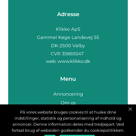
Adresse
web:
www.klikko.dk
Menu
Annoncering
Om os
Cookies
På vores website bruges cookies til at huske dine
indstillinger, statistik og personalisering af indhold og
Kontakt os
annoncer. Denne information deles med tredjepart. Ved
Sitemap
fortsat brug af websiden godkender du cookiepolitikken.