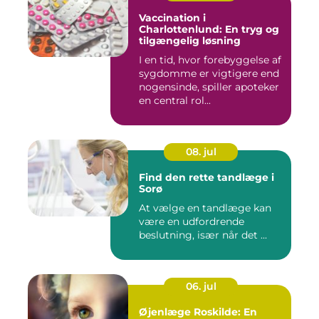
Vaccination i
Charlottenlund: En tryg og
tilgængelig løsning
I en tid, hvor forebyggelse af
sygdomme er vigtigere end
nogensinde, spiller apoteker
en central rol...
08. jul
Find den rette tandlæge i
Sorø
At vælge en tandlæge kan
være en udfordrende
beslutning, især når det ...
06. jul
Øjenlæge Roskilde: En