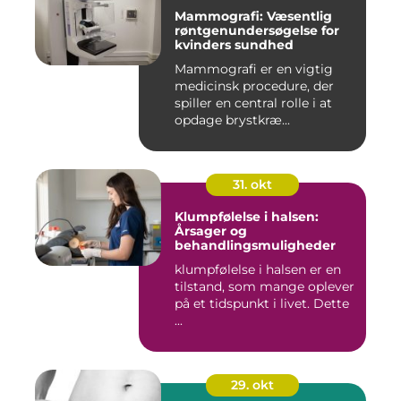
Mammografi: Væsentlig
røntgenundersøgelse for
kvinders sundhed
Mammografi er en vigtig
medicinsk procedure, der
spiller en central rolle i at
opdage brystkræ...
31. okt
Klumpfølelse i halsen:
Årsager og
behandlingsmuligheder
klumpfølelse i halsen er en
tilstand, som mange oplever
på et tidspunkt i livet. Dette
...
29. okt