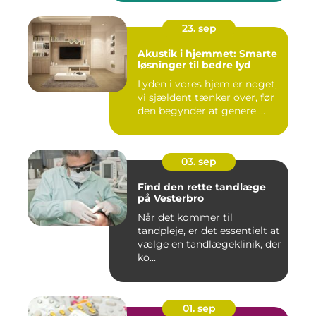
23. sep
Akustik i hjemmet: Smarte
løsninger til bedre lyd
Lyden i vores hjem er noget,
vi sjældent tænker over, før
den begynder at genere ...
03. sep
Find den rette tandlæge
på Vesterbro
Når det kommer til
tandpleje, er det essentielt at
vælge en tandlægeklinik, der
ko...
01. sep