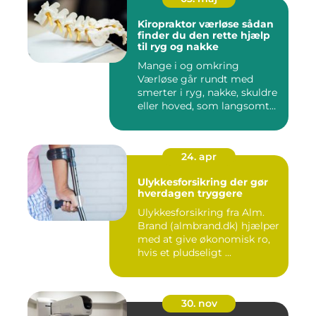
Kiropraktor værløse sådan
finder du den rette hjælp
til ryg og nakke
Mange i og omkring
Værløse går rundt med
smerter i ryg, nakke, skuldre
eller hoved, som langsomt
er ...
24. apr
Ulykkesforsikring der gør
hverdagen tryggere
Ulykkesforsikring fra Alm.
Brand (almbrand.dk) hjælper
med at give økonomisk ro,
hvis et pludseligt ...
30. nov