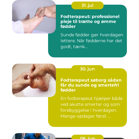
31. jul
Fodterapeut: professionel
pleje til trætte og ømme
fødder
Sunde fødder gør hverdagen
lettere. Når fødderne har det
godt, tænk...
30. jun
Fodterapeut søborg sådan
får du sunde og smertefri
fødder
En fodterapeut hjælper både
ved akutte smerter og som
forebyggelse i hverdagen.
Mange opdager først ...
06. jun