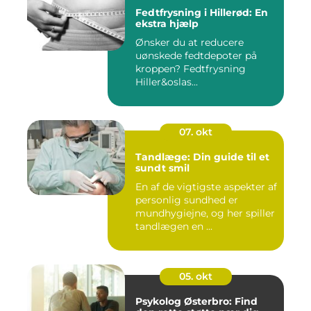
Fedtfrysning i Hillerød: En
ekstra hjælp
Ønsker du at reducere
uønskede fedtdepoter på
kroppen? Fedtfrysning
Hiller&oslas...
07. okt
Tandlæge: Din guide til et
sundt smil
En af de vigtigste aspekter af
personlig sundhed er
mundhygiejne, og her spiller
tandlægen en ...
05. okt
Psykolog Østerbro: Find