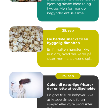
hjem og skabe både ro og
hygge. Men for mange
begynder entusiasme...
25. sep
De bedste snacks til en
hyggelig filmaften
En filmaften handler ikke
kun om, hvad der kører på
skærmen – snacksene spi...
25. sep
Guide til naturlige frisurer
der er lette at vedligeholde
En god frisure behøver ikke
at kræve timevis foran
spejlet eller dyre produkter.