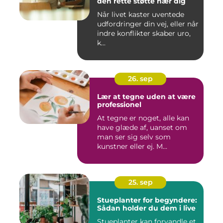
den rette støtte nær dig
Når livet kaster uventede
udfordringer din vej, eller når
indre konflikter skaber uro,
k...
26. sep
Lær at tegne uden at være
professionel
At tegne er noget, alle kan
have glæde af, uanset om
man ser sig selv som
kunstner eller ej. M...
25. sep
Stueplanter for begyndere:
Sådan holder du dem i live
Stueplanter kan forvandle et