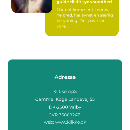
guide til dit syns sundhed
Når det kommer til vores
helbred, har synet en særlig
betydning. Det påvirker
vore...
Adresse
web:
www.klikko.dk