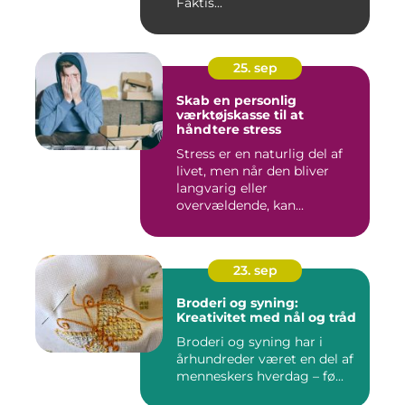
Faktis...
25. sep
Skab en personlig
værktøjskasse til at
håndtere stress
Stress er en naturlig del af
livet, men når den bliver
langvarig eller
overvældende, kan...
23. sep
Broderi og syning:
Kreativitet med nål og tråd
Broderi og syning har i
århundreder været en del af
menneskers hverdag – fø...