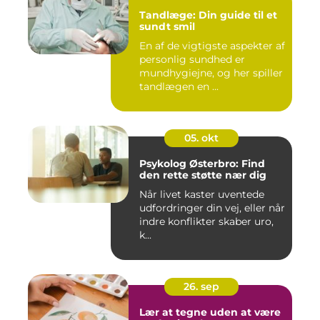
Tandlæge: Din guide til et
sundt smil
En af de vigtigste aspekter af
personlig sundhed er
mundhygiejne, og her spiller
tandlægen en ...
05. okt
Psykolog Østerbro: Find
den rette støtte nær dig
Når livet kaster uventede
udfordringer din vej, eller når
indre konflikter skaber uro,
k...
26. sep
Lær at tegne uden at være