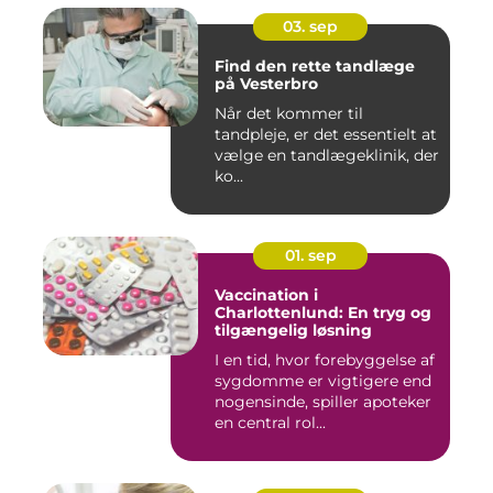
03. sep
Find den rette tandlæge
på Vesterbro
Når det kommer til
tandpleje, er det essentielt at
vælge en tandlægeklinik, der
ko...
01. sep
Vaccination i
Charlottenlund: En tryg og
tilgængelig løsning
I en tid, hvor forebyggelse af
sygdomme er vigtigere end
nogensinde, spiller apoteker
en central rol...