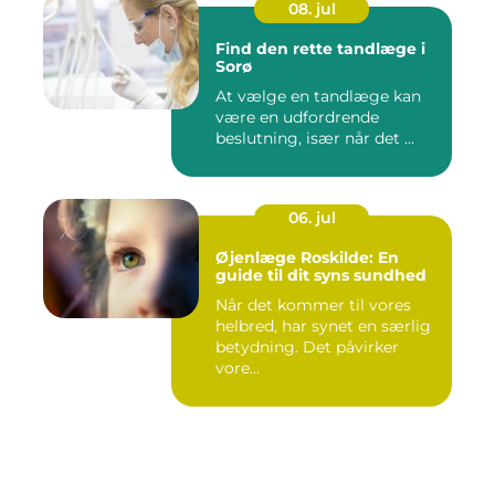
08. jul
Find den rette tandlæge i
Sorø
At vælge en tandlæge kan
være en udfordrende
beslutning, især når det ...
06. jul
Øjenlæge Roskilde: En
guide til dit syns sundhed
Når det kommer til vores
helbred, har synet en særlig
betydning. Det påvirker
vore...