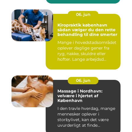
06. jun
Kiropraktik københavn
sådan vælger du den rette
behandling til dine smerter
Mange i hovedstadsområdet
oplever daglige gener fra
ryg, nakke, skuldre eller
hofter. Lange arbejdsd...
06. jun
Massage i Nordhavn:
velvære i hjertet af
København
I den travle hverdag, mange
mennesker oplever i
storbylivet, kan det være
uvurderligt at finde...