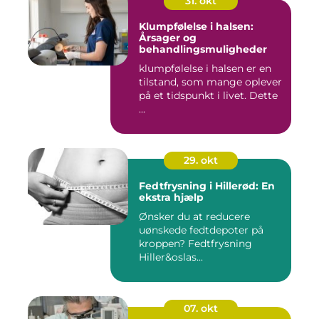
31. okt
Klumpfølelse i halsen:
Årsager og
behandlingsmuligheder
klumpfølelse i halsen er en
tilstand, som mange oplever
på et tidspunkt i livet. Dette
...
29. okt
Fedtfrysning i Hillerød: En
ekstra hjælp
Ønsker du at reducere
uønskede fedtdepoter på
kroppen? Fedtfrysning
Hiller&oslas...
07. okt