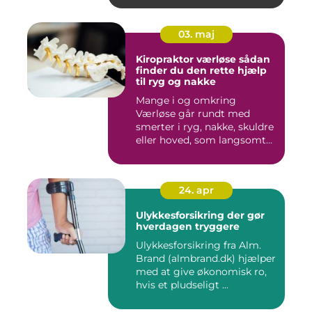
03. maj
Kiropraktor værløse sådan
finder du den rette hjælp
til ryg og nakke
Mange i og omkring
Værløse går rundt med
smerter i ryg, nakke, skuldre
eller hoved, som langsomt
er ...
24. apr
Ulykkesforsikring der gør
hverdagen tryggere
Ulykkesforsikring fra Alm.
Brand (almbrand.dk) hjælper
med at give økonomisk ro,
hvis et pludseligt ...