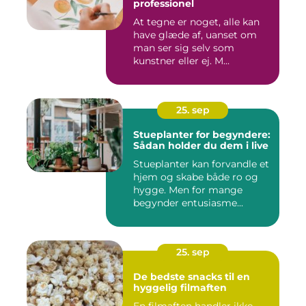
professionel
At tegne er noget, alle kan
have glæde af, uanset om
man ser sig selv som
kunstner eller ej. M...
25. sep
Stueplanter for begyndere:
Sådan holder du dem i live
Stueplanter kan forvandle et
hjem og skabe både ro og
hygge. Men for mange
begynder entusiasme...
25. sep
De bedste snacks til en
hyggelig filmaften