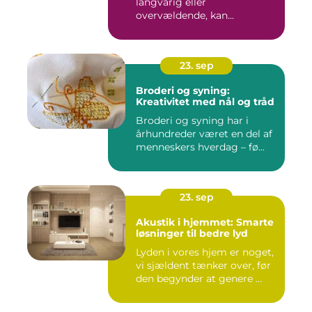
langvarig eller
overvældende, kan...
23. sep
Broderi og syning:
Kreativitet med nål og tråd
Broderi og syning har i
århundreder været en del af
menneskers hverdag – fø...
23. sep
Akustik i hjemmet: Smarte
løsninger til bedre lyd
Lyden i vores hjem er noget,
vi sjældent tænker over, før
den begynder at genere ...