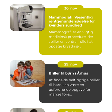
30. nov
Mammografi: Væsentlig
røntgenundersøgelse for
kvinders sundhed
Mammografi er en vigtig
medicinsk procedure, der
spiller en central rolle i at
opdage brystkræ...
29. nov
Briller til børn i Århus
At finde de helt rigtige briller
til børn kan være en
udfordrende opgave for
mange for&...