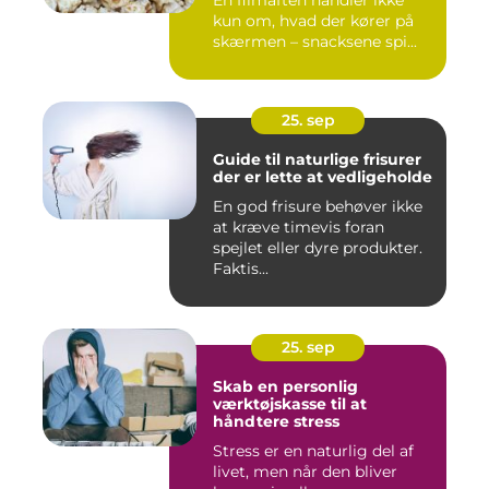
En filmaften handler ikke
kun om, hvad der kører på
skærmen – snacksene spi...
25. sep
Guide til naturlige frisurer
der er lette at vedligeholde
En god frisure behøver ikke
at kræve timevis foran
spejlet eller dyre produkter.
Faktis...
25. sep
Skab en personlig
værktøjskasse til at
håndtere stress
Stress er en naturlig del af
livet, men når den bliver