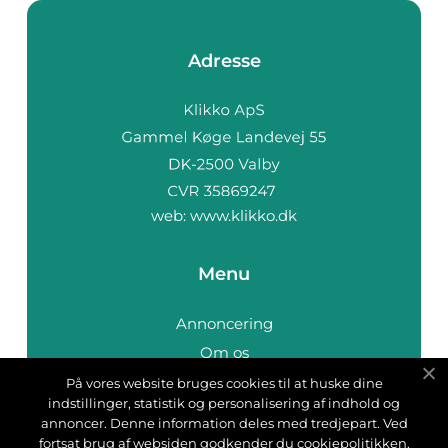
Adresse
web:
www.klikko.dk
Menu
Annoncering
Om os
Cookies
På vores website bruges cookies til at huske dine
indstillinger, statistik og personalisering af indhold og
Kontakt os
annoncer. Denne information deles med tredjepart. Ved
Sitemap
fortsat brug af websiden godkender du cookiepolitikken.