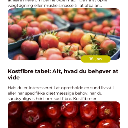
at lære mere om denne type mad, lige fra at opnå
vægtøgning eller muskelsmasse til at afbalan...
18. jan
Kostfibre tabel: Alt, hvad du behøver at
vide
Hvis du er interesseret i at opretholde en sund livsstil
eller har specifikke diætmæssige behov, har du
sandsynligvis hørt om kostfibre. Kostfibre er ...