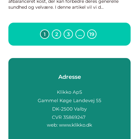
afbalanceret kost, der kan forbedre deres generelle
sundhed og velvære. I denne artikel vil vi d...
1
2
3
…
19
Adresse
web:
www.klikko.dk