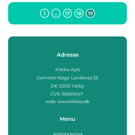
1
…
17
18
19
Adresse
web:
www.klikko.dk
Menu
Annoncering