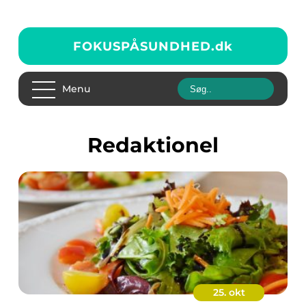
FOKUSPÅSUNDHED.
dk
Menu
redaktionel
25. okt