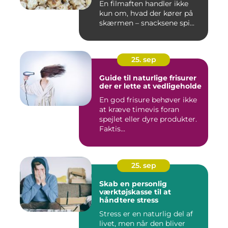
En filmaften handler ikke
kun om, hvad der kører på
skærmen – snacksene spi...
25. sep
Guide til naturlige frisurer
der er lette at vedligeholde
En god frisure behøver ikke
at kræve timevis foran
spejlet eller dyre produkter.
Faktis...
25. sep
Skab en personlig
værktøjskasse til at
håndtere stress
Stress er en naturlig del af
livet, men når den bliver