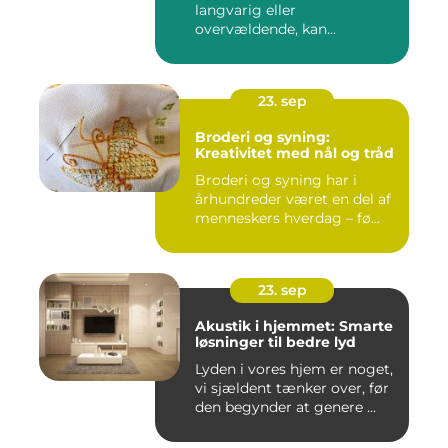
langvarig eller
overvældende, kan...
23. sep
Broderi og syning:
Kreativitet med nål og tråd
Broderi og syning har i
århundreder været en del af
menneskers hverdag – fø...
23. sep
Akustik i hjemmet: Smarte
løsninger til bedre lyd
Lyden i vores hjem er noget,
vi sjældent tænker over, før
den begynder at genere ...