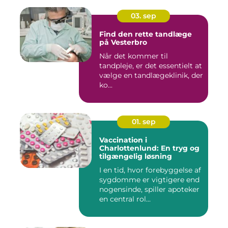
03. sep
Find den rette tandlæge
på Vesterbro
Når det kommer til
tandpleje, er det essentielt at
vælge en tandlægeklinik, der
ko...
01. sep
Vaccination i
Charlottenlund: En tryg og
tilgængelig løsning
I en tid, hvor forebyggelse af
sygdomme er vigtigere end
nogensinde, spiller apoteker
en central rol...