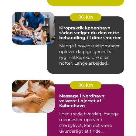
06. jun
Kiropraktik københavn
sådan vælger du den rette
behandling til dine smerter
Mange i hovedstadsområdet
oplever daglige gener fra
ryg, nakke, skuldre eller
hofter. Lange arbejdsd...
06. jun
Massage i Nordhavn:
velvære i hjertet af
København
I den travle hverdag, mange
mennesker oplever i
storbylivet, kan det være
uvurderligt at finde...