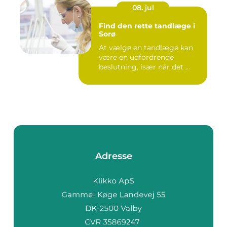
08. jul
Find den rette tandlæge i
Sorø
At vælge en tandlæge kan
være en udfordrende
beslutning, især når det ...
Adresse