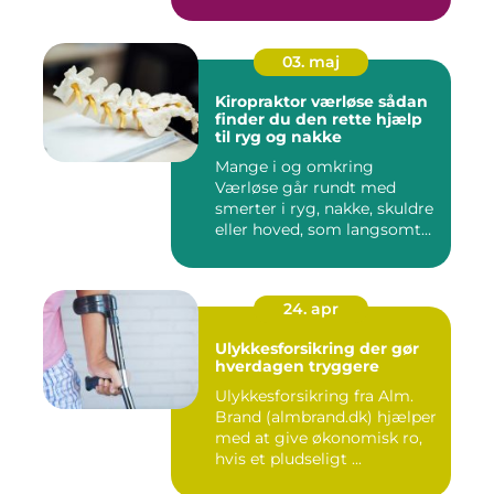
03. maj
Kiropraktor værløse sådan
finder du den rette hjælp
til ryg og nakke
Mange i og omkring
Værløse går rundt med
smerter i ryg, nakke, skuldre
eller hoved, som langsomt
er ...
24. apr
Ulykkesforsikring der gør
hverdagen tryggere
Ulykkesforsikring fra Alm.
Brand (almbrand.dk) hjælper
med at give økonomisk ro,
hvis et pludseligt ...