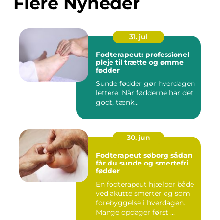
Flere Nyheder
31. jul
Fodterapeut: professionel
pleje til trætte og ømme
fødder
Sunde fødder gør hverdagen
lettere. Når fødderne har det
godt, tænk...
30. jun
Fodterapeut søborg sådan
får du sunde og smertefri
fødder
En fodterapeut hjælper både
ved akutte smerter og som
forebyggelse i hverdagen.
Mange opdager først ...