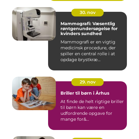
30. nov
Mammografi: Væsentlig
røntgenundersøgelse for
kvinders sundhed
Mammografi er en vigtig
medicinsk procedure, der
spiller en central rolle i at
opdage brystkræ...
29. nov
Briller til børn i Århus
At finde de helt rigtige briller
til børn kan være en
udfordrende opgave for
mange for&...