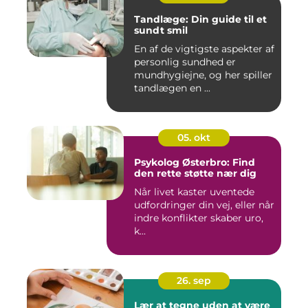
Tandlæge: Din guide til et
sundt smil
En af de vigtigste aspekter af
personlig sundhed er
mundhygiejne, og her spiller
tandlægen en ...
05. okt
Psykolog Østerbro: Find
den rette støtte nær dig
Når livet kaster uventede
udfordringer din vej, eller når
indre konflikter skaber uro,
k...
26. sep
Lær at tegne uden at være