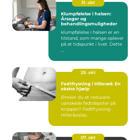
31. okt
Klumpfølelse i halsen:
Årsager og
behandlingsmuligheder
klumpfølelse i halsen er en
tilstand, som mange oplever
på et tidspunkt i livet. Dette
...
29. okt
Fedtfrysning i Hillerød: En
ekstra hjælp
Ønsker du at reducere
uønskede fedtdepoter på
kroppen? Fedtfrysning
Hiller&oslas...
07. okt