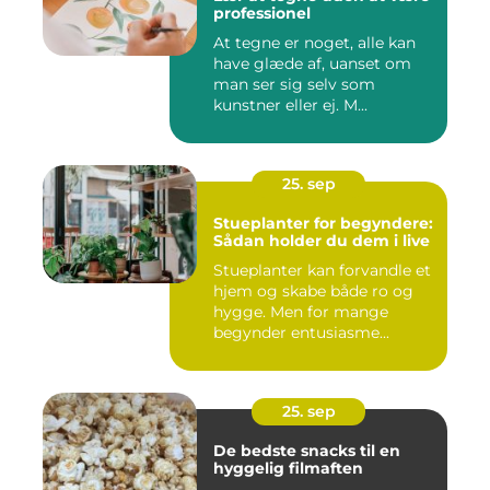
professionel
At tegne er noget, alle kan
have glæde af, uanset om
man ser sig selv som
kunstner eller ej. M...
25. sep
Stueplanter for begyndere:
Sådan holder du dem i live
Stueplanter kan forvandle et
hjem og skabe både ro og
hygge. Men for mange
begynder entusiasme...
25. sep
De bedste snacks til en
hyggelig filmaften