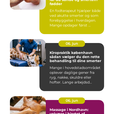
fødder
En fodterapeut hjælper både
ved akutte smerter og som
forebyggelse i hverdagen.
Mange opdager først ...
06. jun
Kiropraktik københavn
sådan vælger du den rette
behandling til dine smerter
Mange i hovedstadsområdet
oplever daglige gener fra
ryg, nakke, skuldre eller
hofter. Lange arbejdsd...
06. jun
Massage i Nordhavn:
velvære i hjertet af