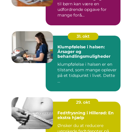
til børn kan være en
udfordrende opgave for
mange for&...
31. okt
Klumpfølelse i halsen:
Årsager og
behandlingsmuligheder
klumpfølelse i halsen er en
tilstand, som mange oplever
på et tidspunkt i livet. Dette
...
29. okt
Fedtfrysning i Hillerød: En
ekstra hjælp
Ønsker du at reducere
uønskede fedtdepoter på