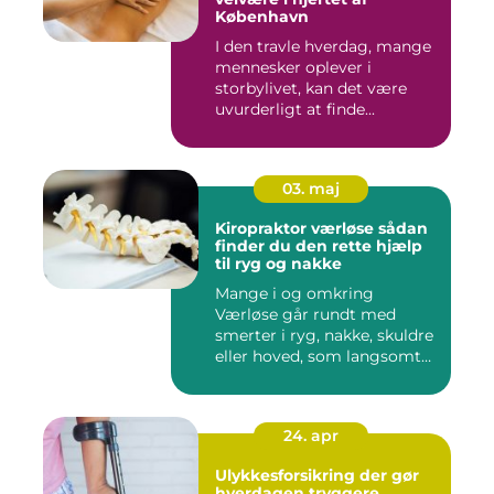
København
I den travle hverdag, mange
mennesker oplever i
storbylivet, kan det være
uvurderligt at finde...
03. maj
Kiropraktor værløse sådan
finder du den rette hjælp
til ryg og nakke
Mange i og omkring
Værløse går rundt med
smerter i ryg, nakke, skuldre
eller hoved, som langsomt
er ...
24. apr
Ulykkesforsikring der gør
hverdagen tryggere