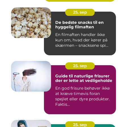
25. sep
De bedste snacks til en
hyggelig filmaften
En filmaften handler ikke
kun om, hvad der kører på
skærmen – snacksene spi...
25. sep
Guide til naturlige frisurer
der er lette at vedligeholde
En god frisure behøver ikke
at kræve timevis foran
spejlet eller dyre produkter.
Faktis...
25. sep