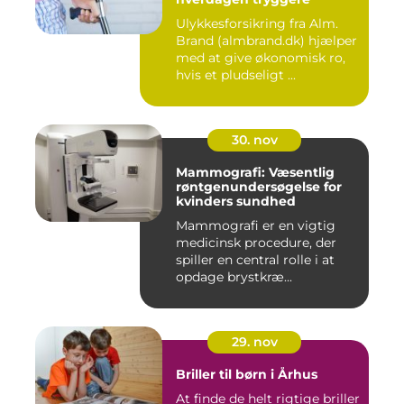
Ulykkesforsikring fra Alm.
Brand (almbrand.dk) hjælper
med at give økonomisk ro,
hvis et pludseligt ...
30. nov
Mammografi: Væsentlig
røntgenundersøgelse for
kvinders sundhed
Mammografi er en vigtig
medicinsk procedure, der
spiller en central rolle i at
opdage brystkræ...
29. nov
Briller til børn i Århus
At finde de helt rigtige briller