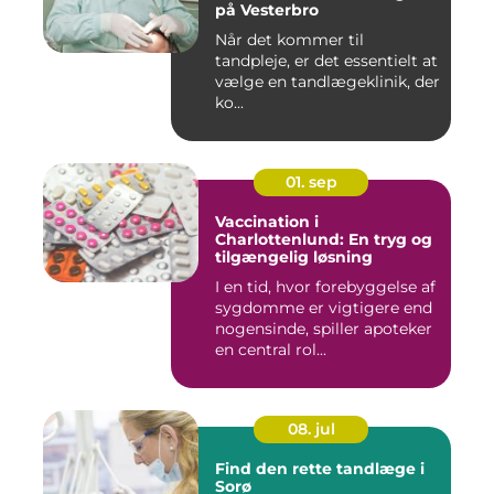
på Vesterbro
Når det kommer til
tandpleje, er det essentielt at
vælge en tandlægeklinik, der
ko...
01. sep
Vaccination i
Charlottenlund: En tryg og
tilgængelig løsning
I en tid, hvor forebyggelse af
sygdomme er vigtigere end
nogensinde, spiller apoteker
en central rol...
08. jul
Find den rette tandlæge i
Sorø