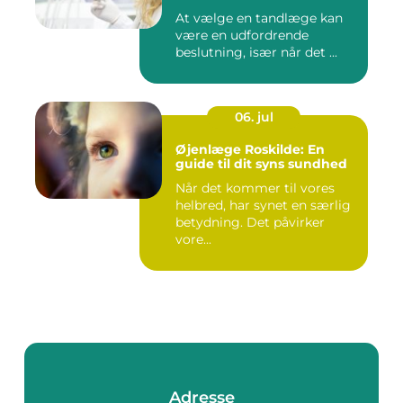
At vælge en tandlæge kan
være en udfordrende
beslutning, især når det ...
06. jul
Øjenlæge Roskilde: En
guide til dit syns sundhed
Når det kommer til vores
helbred, har synet en særlig
betydning. Det påvirker
vore...
Adresse