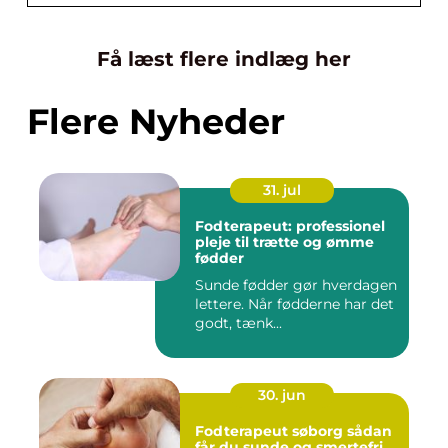
Få læst flere indlæg her
Flere Nyheder
31. jul
Fodterapeut: professionel
pleje til trætte og ømme
fødder
Sunde fødder gør hverdagen
lettere. Når fødderne har det
godt, tænk...
30. jun
Fodterapeut søborg sådan
får du sunde og smertefri