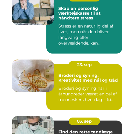
Skab en personlig
værktøjskasse til at
håndtere stress
Stress er en naturlig del af
livet, men når den bliver
langvarig eller
overvældende, kan...
23. sep
Broderi og syning:
Kreativitet med nål og tråd
Broderi og syning har i
århundreder været en del af
menneskers hverdag – fø...
03. sep
Find den rette tandlæge