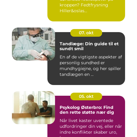
kroppen? Fedtfrysning
Hiller&oslas...
07. okt
Tandlæge: Din guide til et
sundt smil
En af de vigtigste aspekter af
personlig sundhed er
mundhygiejne, og her spiller
tandlægen en ...
05. okt
Psykolog Østerbro: Find
den rette støtte nær dig
Når livet kaster uventede
udfordringer din vej, eller når
indre konflikter skaber uro,