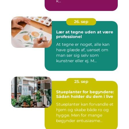
k...
26. sep
Lær at tegne uden at være
professionel
At tegne er noget, alle kan
have glæde af, uanset om
man ser sig selv som
kunstner eller ej. M...
25. sep
Stueplanter for begyndere:
Sådan holder du dem i live
Stueplanter kan forvandle et
hjem og skabe både ro og
hygge. Men for mange
begynder entusiasme...