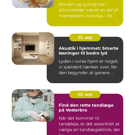
Broderi og syning har i
århundreder været en del af
menneskers hverdag – fø...
23. sep
Akustik i hjemmet: Smarte
løsninger til bedre lyd
Lyden i vores hjem er noget,
vi sjældent tænker over, før
den begynder at genere ...
03. sep
Find den rette tandlæge
på Vesterbro
Når det kommer til
tandpleje, er det essentielt at
vælge en tandlægeklinik, der