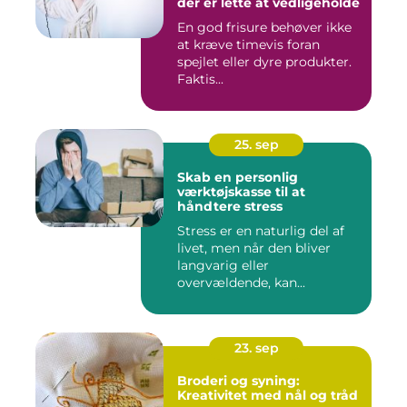
der er lette at vedligeholde
En god frisure behøver ikke
at kræve timevis foran
spejlet eller dyre produkter.
Faktis...
25. sep
Skab en personlig
værktøjskasse til at
håndtere stress
Stress er en naturlig del af
livet, men når den bliver
langvarig eller
overvældende, kan...
23. sep
Broderi og syning:
Kreativitet med nål og tråd