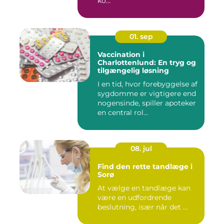
ko...
01. sep
Vaccination i
Charlottenlund: En tryg og
tilgængelig løsning
I en tid, hvor forebyggelse af
sygdomme er vigtigere end
nogensinde, spiller apoteker
en central rol...
08. jul
Find den rette tandlæge i
Sorø
At vælge en tandlæge kan
være en udfordrende
beslutning, især når det ...