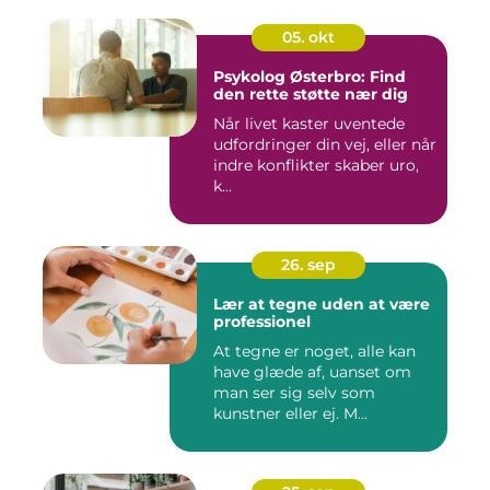
05. okt
Psykolog Østerbro: Find
den rette støtte nær dig
Når livet kaster uventede
udfordringer din vej, eller når
indre konflikter skaber uro,
k...
26. sep
Lær at tegne uden at være
professionel
At tegne er noget, alle kan
have glæde af, uanset om
man ser sig selv som
kunstner eller ej. M...