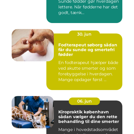
Sunde fødder gør hverdagen
lettere. Når fødderne har det
godt, tænk...
30. jun
Fodterapeut søborg sådan
får du sunde og smertefri
fødder
En fodterapeut hjælper både
ved akutte smerter og som
forebyggelse i hverdagen.
Mange opdager først ...
06. jun
Kiropraktik københavn
sådan vælger du den rette
behandling til dine smerter
Mange i hovedstadsområdet