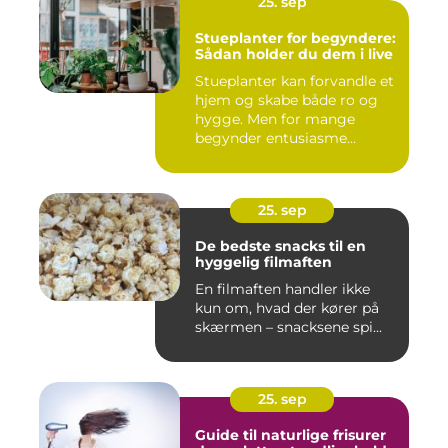
25. sep
Stueplanter for begyndere:
Sådan holder du dem i live
Stueplanter kan forvandle et
hjem og skabe både ro og
hygge. Men for mange
begynder entusiasme...
25. sep
De bedste snacks til en
hyggelig filmaften
En filmaften handler ikke
kun om, hvad der kører på
skærmen – snacksene spi...
25. sep
Guide til naturlige frisurer