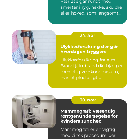
Værløse går rundt med
smerter i ryg, nakke, skuldre
eller hoved, som langsomt
er ...
24. apr
Ulykkesforsikring der gør
hverdagen tryggere
Ulykkesforsikring fra Alm.
Brand (almbrand.dk) hjælper
med at give økonomisk ro,
hvis et pludseligt ...
30. nov
Mammografi: Væsentlig
røntgenundersøgelse for
kvinders sundhed
Mammografi er en vigtig
medicinsk procedure, der