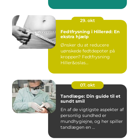
29. okt
Fedtfrysning i Hillerød: En
ekstra hjælp
Ønsker du at reducere
uønskede fedtdepoter på
kroppen? Fedtfrysning
Hiller&oslas...
07. okt
Tandlæge: Din guide til et
sundt smil
En af de vigtigste aspekter af
personlig sundhed er
mundhygiejne, og her spiller
tandlægen en ...