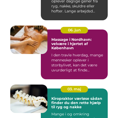
oplever daglige gener fra
ryg, nakke, skuldre eller
hofter. Lange arbejdsd...
06. jun
Massage i Nordhavn:
velvære i hjertet af
København
I den travle hverdag, mange
mennesker oplever i
storbylivet, kan det være
uvurderligt at finde...
03. maj
Kiropraktor værløse sådan
finder du den rette hjælp
til ryg og nakke
Mange i og omkring