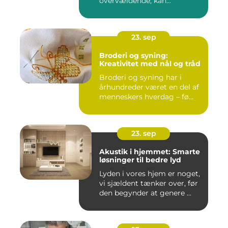
overvældende, kan...
23. sep
Broderi og syning:
Kreativitet med nål og tråd
Broderi og syning har i
århundreder været en del af
menneskers hverdag – fø...
23. sep
Akustik i hjemmet: Smarte
løsninger til bedre lyd
Lyden i vores hjem er noget,
vi sjældent tænker over, før
den begynder at genere ...