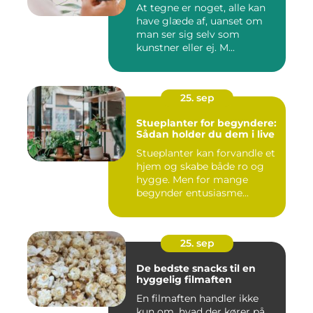
At tegne er noget, alle kan
have glæde af, uanset om
man ser sig selv som
kunstner eller ej. M...
25. sep
Stueplanter for begyndere:
Sådan holder du dem i live
Stueplanter kan forvandle et
hjem og skabe både ro og
hygge. Men for mange
begynder entusiasme...
25. sep
De bedste snacks til en
hyggelig filmaften
En filmaften handler ikke
kun om, hvad der kører på