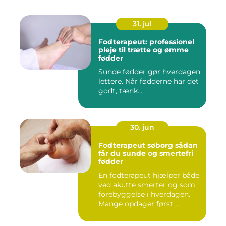
31. jul
Fodterapeut: professionel
pleje til trætte og ømme
fødder
Sunde fødder gør hverdagen
lettere. Når fødderne har det
godt, tænk...
30. jun
Fodterapeut søborg sådan
får du sunde og smertefri
fødder
En fodterapeut hjælper både
ved akutte smerter og som
forebyggelse i hverdagen.
Mange opdager først ...