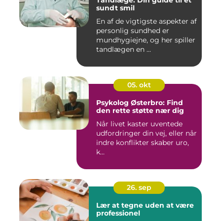
Tandlæge: Din guide til et
sundt smil
En af de vigtigste aspekter af
personlig sundhed er
mundhygiejne, og her spiller
tandlægen en ...
05. okt
Psykolog Østerbro: Find
den rette støtte nær dig
Når livet kaster uventede
udfordringer din vej, eller når
indre konflikter skaber uro,
k...
26. sep
Lær at tegne uden at være
professionel