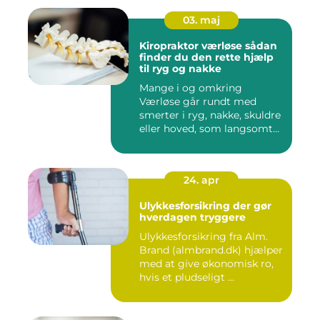
03. maj
Kiropraktor værløse sådan
finder du den rette hjælp
til ryg og nakke
Mange i og omkring
Værløse går rundt med
smerter i ryg, nakke, skuldre
eller hoved, som langsomt
er ...
24. apr
Ulykkesforsikring der gør
hverdagen tryggere
Ulykkesforsikring fra Alm.
Brand (almbrand.dk) hjælper
med at give økonomisk ro,
hvis et pludseligt ...