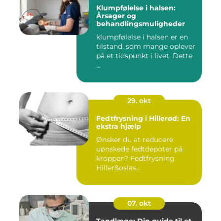
Klumpfølelse i halsen:
Årsager og
behandlingsmuligheder
klumpfølelse i halsen er en
tilstand, som mange oplever
på et tidspunkt i livet. Dette
...
29. okt
Fedtfrysning i Hillerød: En
ekstra hjælp
Ønsker du at reducere
uønskede fedtdepoter på
kroppen? Fedtfrysning
Hiller&oslas...
07. okt