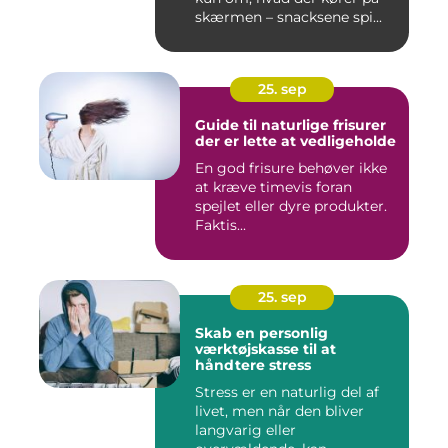
skærmen – snacksene spi...
25. sep
Guide til naturlige frisurer
der er lette at vedligeholde
En god frisure behøver ikke
at kræve timevis foran
spejlet eller dyre produkter.
Faktis...
25. sep
Skab en personlig
værktøjskasse til at
håndtere stress
Stress er en naturlig del af
livet, men når den bliver
langvarig eller