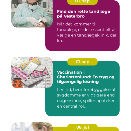
03. sep
Find den rette tandlæge
på Vesterbro
Når det kommer til
tandpleje, er det essentielt at
vælge en tandlægeklinik, der
ko...
01. sep
Vaccination i
Charlottenlund: En tryg og
tilgængelig løsning
I en tid, hvor forebyggelse af
sygdomme er vigtigere end
nogensinde, spiller apoteker
en central rol...
08. jul