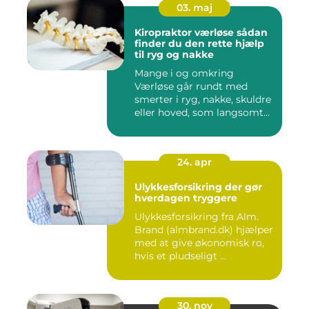
03. maj
Kiropraktor værløse sådan
finder du den rette hjælp
til ryg og nakke
Mange i og omkring
Værløse går rundt med
smerter i ryg, nakke, skuldre
eller hoved, som langsomt
er ...
24. apr
Ulykkesforsikring der gør
hverdagen tryggere
Ulykkesforsikring fra Alm.
Brand (almbrand.dk) hjælper
med at give økonomisk ro,
hvis et pludseligt ...
30. nov