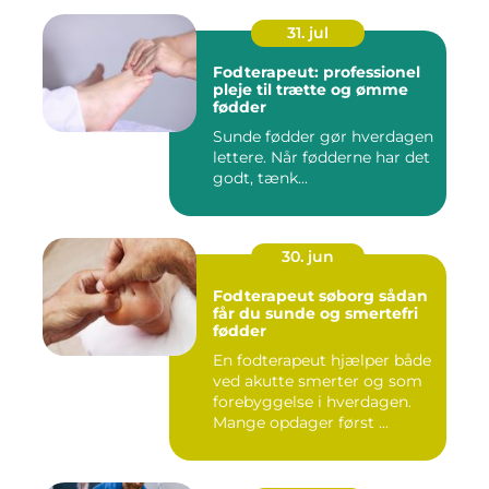
31. jul
Fodterapeut: professionel
pleje til trætte og ømme
fødder
Sunde fødder gør hverdagen
lettere. Når fødderne har det
godt, tænk...
30. jun
Fodterapeut søborg sådan
får du sunde og smertefri
fødder
En fodterapeut hjælper både
ved akutte smerter og som
forebyggelse i hverdagen.
Mange opdager først ...