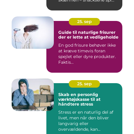
skærmen – snacksene spi...
25. sep
Guide til naturlige frisurer
der er lette at vedligeholde
En god frisure behøver ikke
at kræve timevis foran
spejlet eller dyre produkter.
Faktis...
25. sep
Skab en personlig
værktøjskasse til at
håndtere stress
Stress er en naturlig del af
livet, men når den bliver
langvarig eller
overvældende, kan...