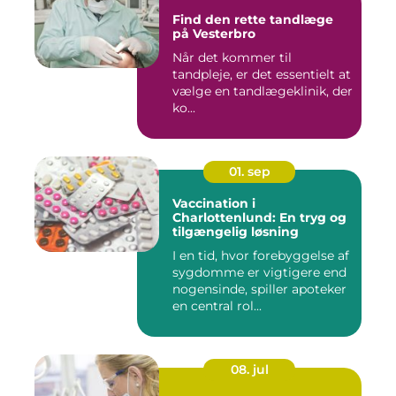
Find den rette tandlæge
på Vesterbro
Når det kommer til
tandpleje, er det essentielt at
vælge en tandlægeklinik, der
ko...
01. sep
Vaccination i
Charlottenlund: En tryg og
tilgængelig løsning
I en tid, hvor forebyggelse af
sygdomme er vigtigere end
nogensinde, spiller apoteker
en central rol...
08. jul