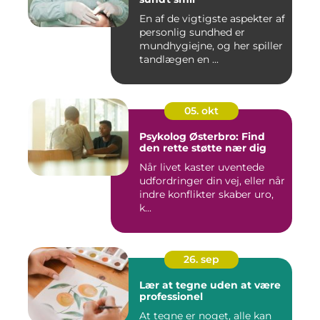
En af de vigtigste aspekter af
personlig sundhed er
mundhygiejne, og her spiller
tandlægen en ...
05. okt
Psykolog Østerbro: Find
den rette støtte nær dig
Når livet kaster uventede
udfordringer din vej, eller når
indre konflikter skaber uro,
k...
26. sep
Lær at tegne uden at være
professionel
At tegne er noget, alle kan