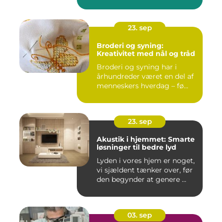
23. sep
Broderi og syning:
Kreativitet med nål og tråd
Broderi og syning har i
århundreder været en del af
menneskers hverdag – fø...
23. sep
Akustik i hjemmet: Smarte
løsninger til bedre lyd
Lyden i vores hjem er noget,
vi sjældent tænker over, før
den begynder at genere ...
03. sep