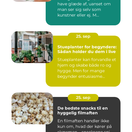
have glæde af, uanset om
man ser sig selv som
kunstner eller ej. M...
25. sep
Stueplanter for begyndere:
Sådan holder du dem i live
Stueplanter kan forvandle et
hjem og skabe både ro og
hygge. Men for mange
begynder entusiasme...
25. sep
De bedste snacks til en
hyggelig filmaften
En filmaften handler ikke
kun om, hvad der kører på