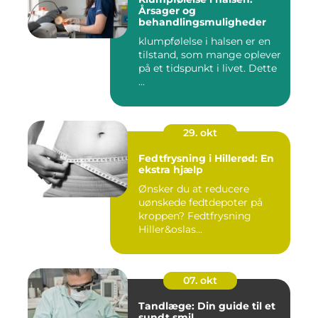
Årsager og
behandlingsmuligheder
klumpfølelse i halsen er en
tilstand, som mange oplever
på et tidspunkt i livet. Dette
...
29. okt
Fedtfrysning i Hillerød: En
ekstra hjælp
Ønsker du at reducere
uønskede fedtdepoter på
kroppen? Fedtfrysning
Hiller&oslas...
07. okt
Tandlæge: Din guide til et
sundt smil