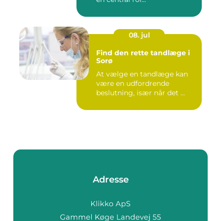
08. jul
Find den rette tandlæge i
Sorø
At vælge en tandlæge kan
være en udfordrende
beslutning, især når det ...
Adresse