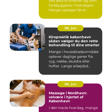
ved akutte smerter og som
forebyggelse i hverdagen.
Mange opdager først ...
06. jun
Kiropraktik københavn
sådan vælger du den rette
behandling til dine smerter
Mange i hovedstadsområdet
oplever daglige gener fra
ryg, nakke, skuldre eller
hofter. Lange arbejdsd...
06. jun
Massage i Nordhavn:
velvære i hjertet af
København
I den travle hverdag, mange