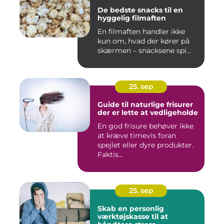
De bedste snacks til en
hyggelig filmaften
En filmaften handler ikke
kun om, hvad der kører på
skærmen – snacksene spi...
25. sep
Guide til naturlige frisurer
der er lette at vedligeholde
En god frisure behøver ikke
at kræve timevis foran
spejlet eller dyre produkter.
Faktis...
25. sep
Skab en personlig
værktøjskasse til at