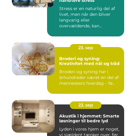
håndtere stress
Stress er en naturlig del af
livet, men når den bliver
langvarig eller
overvældende, kan...
23. sep
Broderi og syning:
Kreativitet med nål og tråd
Broderi og syning har i
århundreder været en del af
menneskers hverdag – fø...
23. sep
Akustik i hjemmet: Smarte
løsninger til bedre lyd
Lyden i vores hjem er noget,
vi sjældent tænker over, før