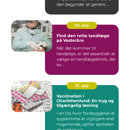
den begynder at genere ...
03. sep
Find den rette tandlæge
på Vesterbro
Når det kommer til
tandpleje, er det essentielt at
vælge en tandlægeklinik, der
ko...
01. sep
Vaccination i
Charlottenlund: En tryg og
tilgængelig løsning
I en tid, hvor forebyggelse af
sygdomme er vigtigere end
nogensinde, spiller apoteker
en central rol...