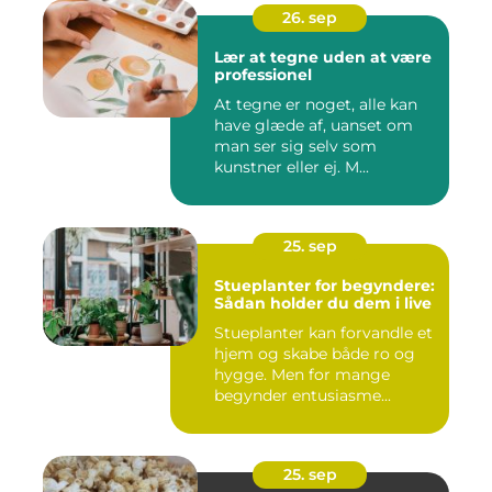
26. sep
Lær at tegne uden at være
professionel
At tegne er noget, alle kan
have glæde af, uanset om
man ser sig selv som
kunstner eller ej. M...
25. sep
Stueplanter for begyndere:
Sådan holder du dem i live
Stueplanter kan forvandle et
hjem og skabe både ro og
hygge. Men for mange
begynder entusiasme...
25. sep