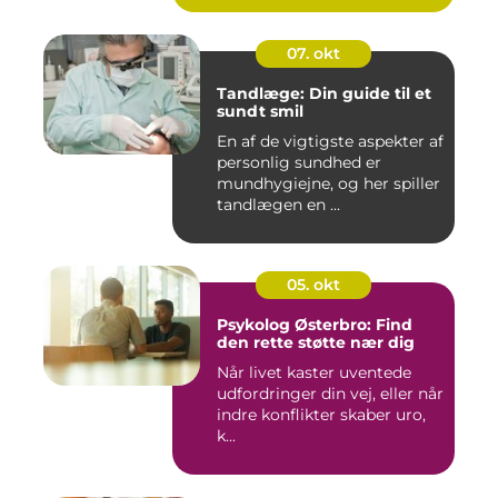
07. okt
Tandlæge: Din guide til et
sundt smil
En af de vigtigste aspekter af
personlig sundhed er
mundhygiejne, og her spiller
tandlægen en ...
05. okt
Psykolog Østerbro: Find
den rette støtte nær dig
Når livet kaster uventede
udfordringer din vej, eller når
indre konflikter skaber uro,
k...