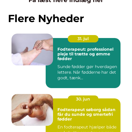
Få læst flere indlæg her
Flere Nyheder
31. jul
Fodterapeut: professionel
pleje til trætte og ømme
fødder
Sunde fødder gør hverdagen
lettere. Når fødderne har det
godt, tænk...
30. jun
Fodterapeut søborg sådan
får du sunde og smertefri
fødder
En fodterapeut hjælper både