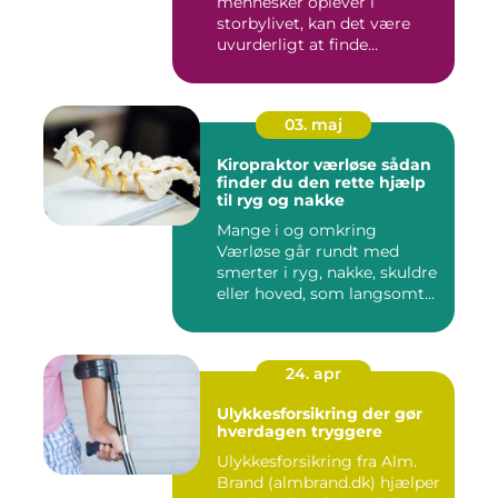
mennesker oplever i
storbylivet, kan det være
uvurderligt at finde...
03. maj
Kiropraktor værløse sådan
finder du den rette hjælp
til ryg og nakke
Mange i og omkring
Værløse går rundt med
smerter i ryg, nakke, skuldre
eller hoved, som langsomt
er ...
24. apr
Ulykkesforsikring der gør
hverdagen tryggere
Ulykkesforsikring fra Alm.
Brand (almbrand.dk) hjælper