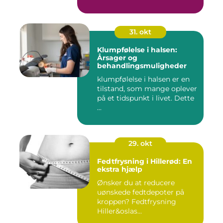
31. okt
Klumpfølelse i halsen:
Årsager og
behandlingsmuligheder
klumpfølelse i halsen er en
tilstand, som mange oplever
på et tidspunkt i livet. Dette
...
29. okt
Fedtfrysning i Hillerød: En
ekstra hjælp
Ønsker du at reducere
uønskede fedtdepoter på
kroppen? Fedtfrysning
Hiller&oslas...