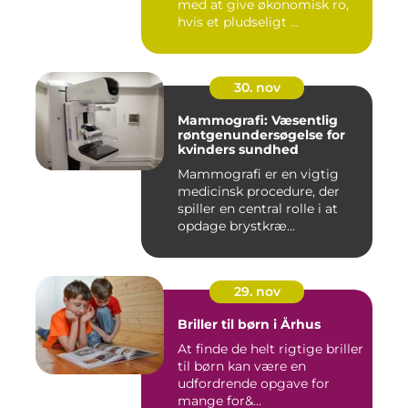
med at give økonomisk ro,
hvis et pludseligt ...
30. nov
Mammografi: Væsentlig
røntgenundersøgelse for
kvinders sundhed
Mammografi er en vigtig
medicinsk procedure, der
spiller en central rolle i at
opdage brystkræ...
29. nov
Briller til børn i Århus
At finde de helt rigtige briller
til børn kan være en
udfordrende opgave for
mange for&...