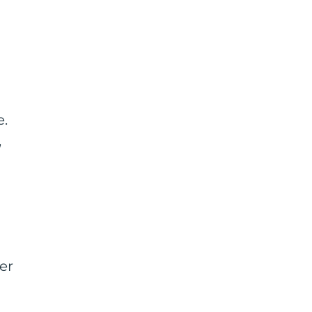
e.
,
er