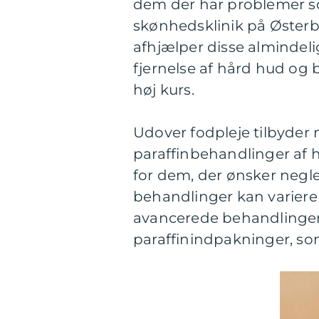
dem der har problemer s
skønhedsklinik på Østerb
afhjælper disse alminde
fjernelse af hård hud og 
høj kurs.
Udover fodpleje tilbyder
paraffinbehandlinger af
for dem, der ønsker negl
behandlinger kan variere
avancerede behandlinger,
paraffinindpakninger, s