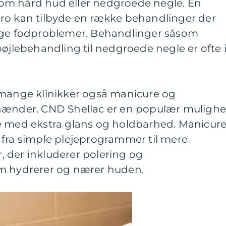
om hård hud eller nedgroede negle. En
ro kan tilbyde en række behandlinger der
lige fodproblemer. Behandlinger såsom
bøjlebehandling til nedgroede negle er ofte 
 mange klinikker også manicure og
 hænder. CND Shellac er en populær muligh
e med ekstra glans og holdbarhed. Manicure
 fra simple plejeprogrammer til mere
 der inkluderer polering og
om hydrerer og nærer huden.