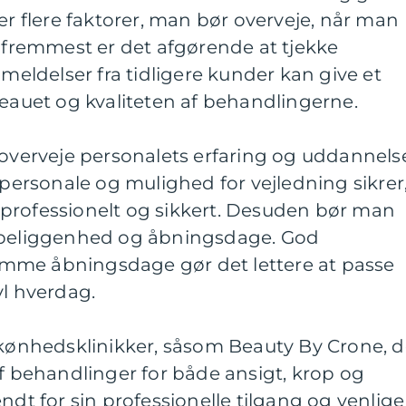
er flere faktorer, man bør overveje, når man
g fremmest er det afgørende at tjekke
ldelser fra tidligere kunder kan give et
veauet og kvaliteten af behandlingerne.
 overveje personalets erfaring og uddannels
 personale og mulighed for vejledning sikrer
professionelt og sikkert. Desuden bør man
s beliggenhed og åbningsdage. God
mme åbningsdage gør det lettere at passe
vl hverdag.
skønhedsklinikker, såsom Beauty By Crone, d
af behandlinger for både ansigt, krop og
ndt for sin professionelle tilgang og venlige