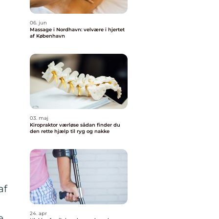
06. jun
Massage i Nordhavn: velvære i hjertet
af København
03. maj
Kiropraktor værløse sådan finder du
den rette hjælp til ryg og nakke
af
24. apr
e