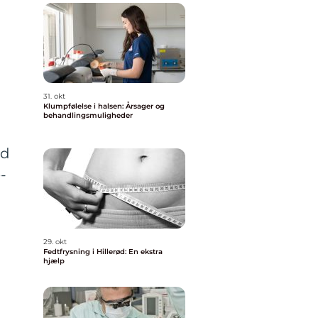
i
31. okt
Klumpfølelse i halsen: Årsager og
behandlingsmuligheder
ed
-
29. okt
Fedtfrysning i Hillerød: En ekstra
hjælp