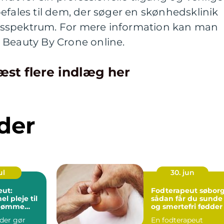
efales til dem, der søger en skønhedsklinik
sspektrum. For mere information kan man
 Beauty By Crone online.
æst flere indlæg her
der
ul
30. jun
eut:
Fodterapeut søbor
el pleje til
sådan får du sunde
g ømme
og smertefri fødder
der gør
En fodterapeut