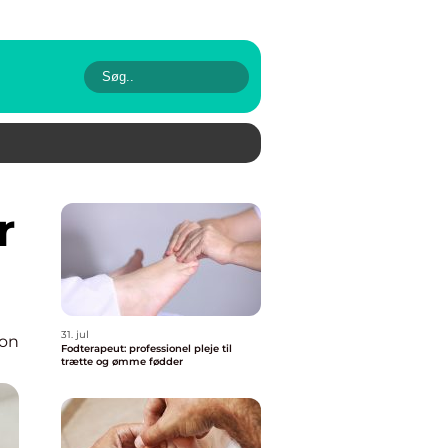
31. jul
ion
Fodterapeut: professionel pleje til
trætte og ømme fødder