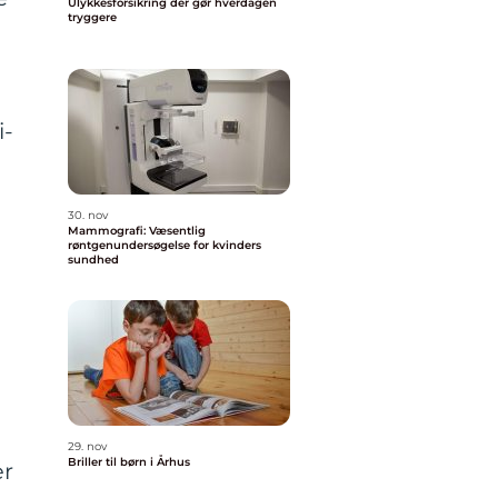
Ulykkesforsikring der gør hverdagen
tryggere
i-
30. nov
Mammografi: Væsentlig
røntgenundersøgelse for kvinders
sundhed
29. nov
Briller til børn i Århus
ær