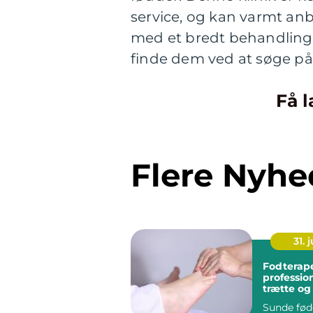
service, og kan varmt anb
med et bredt behandling
finde dem ved at søge på
Få l
Flere Nyhe
31. j
Fodterap
profession
trætte o
fødder
Sunde fød