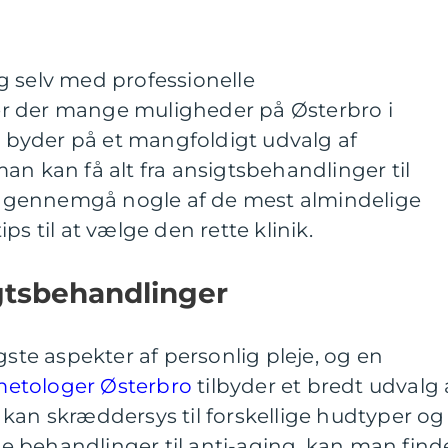
g selv med professionelle
r der mange muligheder på Østerbro i
byder på et mangfoldigt udvalg af
an kan få alt fra ansigtsbehandlinger til
vil gennemgå nogle af de mest almindelige
ps til at vælge den rette klinik.
gtsbehandlinger
gste aspekter af personlig pleje, og en
etologer Østerbro
tilbyder et bredt udvalg 
kan skræddersys til forskellige hudtyper og
 behandlinger til anti-aging, kan man find