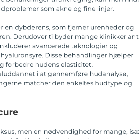
hudproblemer som akne og fine linjer.
r en dybderens, som fjerner urenheder og
 ren. Derudover tilbyder mange klinikker ant
inkluderer avancerede teknologier og
 hyaluronsyre. Disse behandlinger hjælper
 forbedre hudens elasticitet.
 veluddannet i at gennemføre hudanalyse,
dlingerne matcher den enkeltes hudtype og
cure
luksus, men en nødvendighed for mange, is