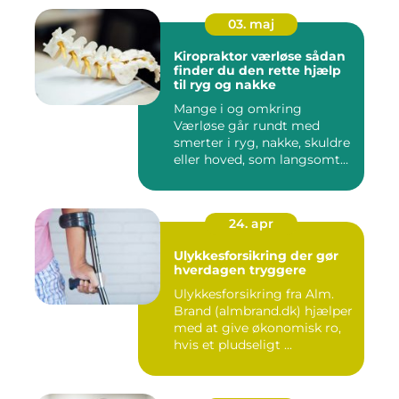
03. maj
Kiropraktor værløse sådan
finder du den rette hjælp
til ryg og nakke
Mange i og omkring
Værløse går rundt med
smerter i ryg, nakke, skuldre
eller hoved, som langsomt
er ...
24. apr
Ulykkesforsikring der gør
hverdagen tryggere
Ulykkesforsikring fra Alm.
Brand (almbrand.dk) hjælper
med at give økonomisk ro,
hvis et pludseligt ...