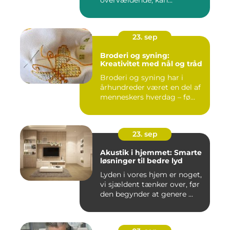
overvældende, kan...
23. sep
Broderi og syning:
Kreativitet med nål og tråd
Broderi og syning har i
århundreder været en del af
menneskers hverdag – fø...
23. sep
Akustik i hjemmet: Smarte
løsninger til bedre lyd
Lyden i vores hjem er noget,
vi sjældent tænker over, før
den begynder at genere ...