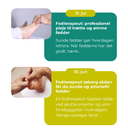
31. jul
Fodterapeut: professionel
pleje til trætte og ømme
fødder
Sunde fødder gør hverdagen
lettere. Når fødderne har det
godt, tænk...
30. jun
Fodterapeut søborg sådan
får du sunde og smertefri
fødder
En fodterapeut hjælper både
ved akutte smerter og som
forebyggelse i hverdagen.
Mange opdager først ...