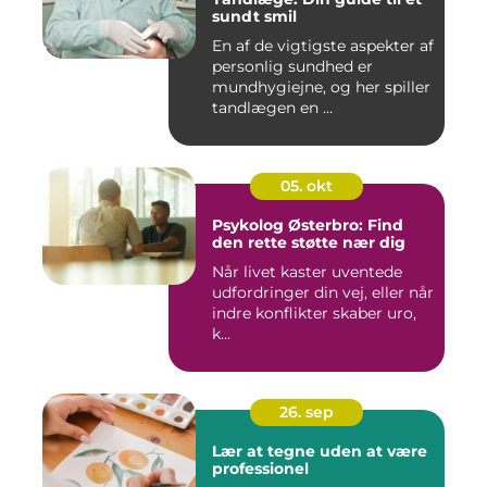
sundt smil
En af de vigtigste aspekter af
personlig sundhed er
mundhygiejne, og her spiller
tandlægen en ...
05. okt
Psykolog Østerbro: Find
den rette støtte nær dig
Når livet kaster uventede
udfordringer din vej, eller når
indre konflikter skaber uro,
k...
26. sep
Lær at tegne uden at være
professionel