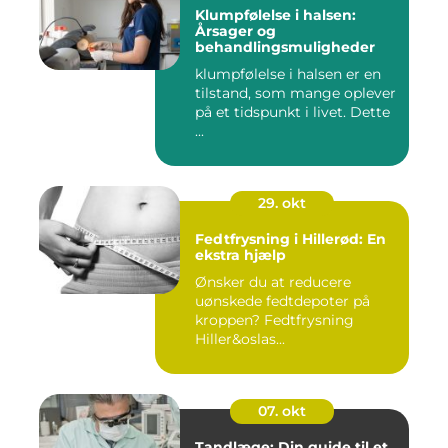
Klumpfølelse i halsen:
Årsager og
behandlingsmuligheder
klumpfølelse i halsen er en
tilstand, som mange oplever
på et tidspunkt i livet. Dette
...
29. okt
Fedtfrysning i Hillerød: En
ekstra hjælp
Ønsker du at reducere
uønskede fedtdepoter på
kroppen? Fedtfrysning
Hiller&oslas...
07. okt
Tandlæge: Din guide til et