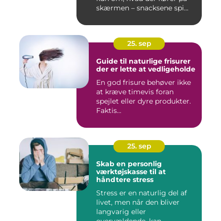
skærmen – snacksene spi...
25. sep
Guide til naturlige frisurer
der er lette at vedligeholde
En god frisure behøver ikke
at kræve timevis foran
spejlet eller dyre produkter.
Faktis...
25. sep
Skab en personlig
værktøjskasse til at
håndtere stress
Stress er en naturlig del af
livet, men når den bliver
langvarig eller