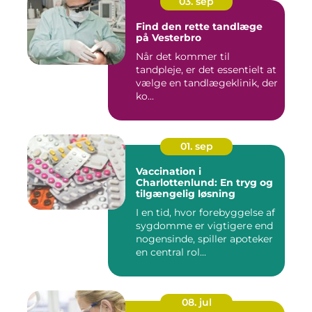
03. sep
Find den rette tandlæge
på Vesterbro
Når det kommer til
tandpleje, er det essentielt at
vælge en tandlægeklinik, der
ko...
01. sep
Vaccination i
Charlottenlund: En tryg og
tilgængelig løsning
I en tid, hvor forebyggelse af
sygdomme er vigtigere end
nogensinde, spiller apoteker
en central rol...
08. jul