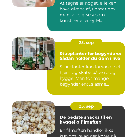
At tegne er noget, alle kan
have glæde af, uanset om
man ser sig selv som
kunstner eller ej. M...
25. sep
Stueplanter for begyndere:
Sådan holder du dem i live
Stueplanter kan forvandle et
hjem og skabe både ro og
hygge. Men for mange
begynder entusiasme...
25. sep
De bedste snacks til en
hyggelig filmaften
En filmaften handler ikke
kun om, hvad der kører på