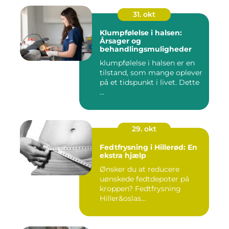
31. okt
Klumpfølelse i halsen:
Årsager og
behandlingsmuligheder
klumpfølelse i halsen er en
tilstand, som mange oplever
på et tidspunkt i livet. Dette
...
29. okt
Fedtfrysning i Hillerød: En
ekstra hjælp
Ønsker du at reducere
uønskede fedtdepoter på
kroppen? Fedtfrysning
Hiller&oslas...