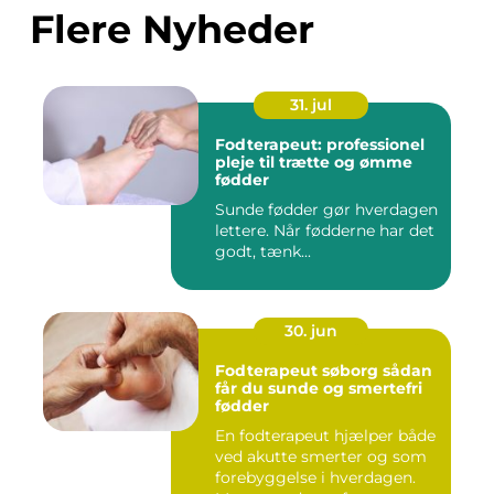
Flere Nyheder
31. jul
Fodterapeut: professionel
pleje til trætte og ømme
fødder
Sunde fødder gør hverdagen
lettere. Når fødderne har det
godt, tænk...
30. jun
Fodterapeut søborg sådan
får du sunde og smertefri
fødder
En fodterapeut hjælper både
ved akutte smerter og som
forebyggelse i hverdagen.