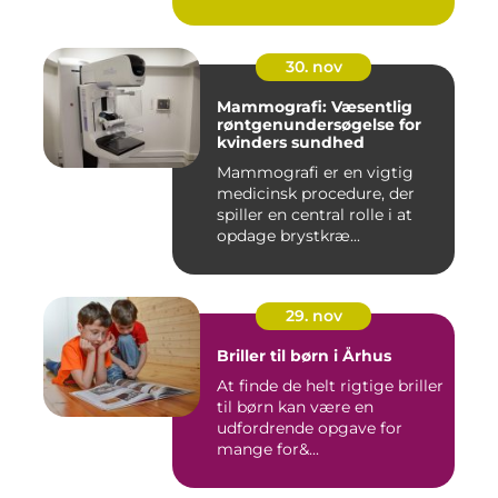
30. nov
Mammografi: Væsentlig
røntgenundersøgelse for
kvinders sundhed
Mammografi er en vigtig
medicinsk procedure, der
spiller en central rolle i at
opdage brystkræ...
29. nov
Briller til børn i Århus
At finde de helt rigtige briller
til børn kan være en
udfordrende opgave for
mange for&...