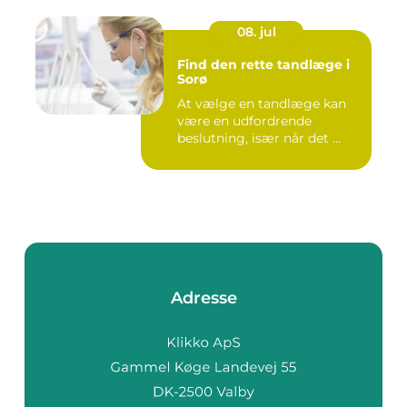
08. jul
Find den rette tandlæge i
Sorø
At vælge en tandlæge kan
være en udfordrende
beslutning, især når det ...
Adresse