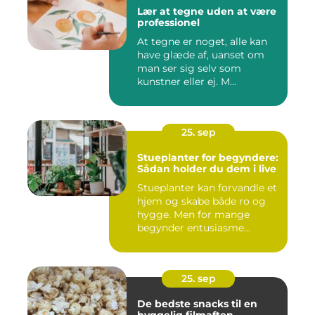
Lær at tegne uden at være
professionel
At tegne er noget, alle kan
have glæde af, uanset om
man ser sig selv som
kunstner eller ej. M...
25. sep
Stueplanter for begyndere:
Sådan holder du dem i live
Stueplanter kan forvandle et
hjem og skabe både ro og
hygge. Men for mange
begynder entusiasme...
25. sep
De bedste snacks til en