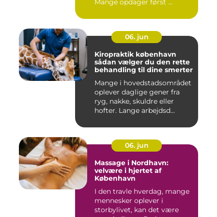
Mange opdager først ...
06. jun
Kiropraktik københavn
sådan vælger du den rette
behandling til dine smerter
Mange i hovedstadsområdet
oplever daglige gener fra
ryg, nakke, skuldre eller
hofter. Lange arbejdsd...
06. jun
Massage i Nordhavn:
velvære i hjertet af
København
I den travle hverdag, mange
mennesker oplever i
storbylivet, kan det være