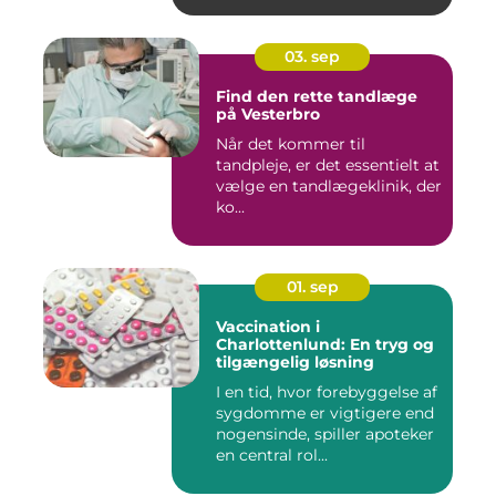
03. sep
Find den rette tandlæge
på Vesterbro
Når det kommer til
tandpleje, er det essentielt at
vælge en tandlægeklinik, der
ko...
01. sep
Vaccination i
Charlottenlund: En tryg og
tilgængelig løsning
I en tid, hvor forebyggelse af
sygdomme er vigtigere end
nogensinde, spiller apoteker
en central rol...