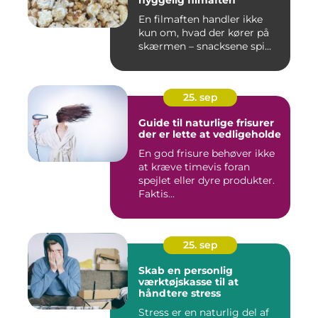
hyggelig filmaften
En filmaften handler ikke
kun om, hvad der kører på
skærmen – snacksene spi...
25. sep
Guide til naturlige frisurer
der er lette at vedligeholde
En god frisure behøver ikke
at kræve timevis foran
spejlet eller dyre produkter.
Faktis...
25. sep
Skab en personlig
værktøjskasse til at
håndtere stress
Stress er en naturlig del af