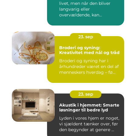
livet, men når den bliver
langvarig eller
overvældende, kan...
23. sep
Broderi og syning:
Kreativitet med nål og tråd
Broderi og syning har i
århundreder været en del af
menneskers hverdag – fø...
23. sep
Akustik i hjemmet: Smarte
løsninger til bedre lyd
Lyden i vores hjem er noget,
vi sjældent tænker over, før
den begynder at genere ...