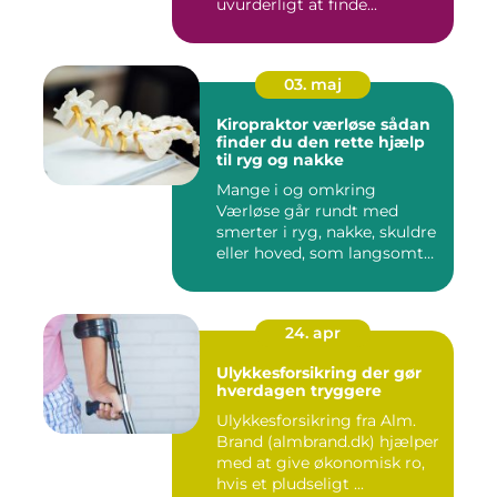
uvurderligt at finde...
03. maj
Kiropraktor værløse sådan
finder du den rette hjælp
til ryg og nakke
Mange i og omkring
Værløse går rundt med
smerter i ryg, nakke, skuldre
eller hoved, som langsomt
er ...
24. apr
Ulykkesforsikring der gør
hverdagen tryggere
Ulykkesforsikring fra Alm.
Brand (almbrand.dk) hjælper
med at give økonomisk ro,
hvis et pludseligt ...