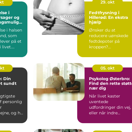
kt
29. okt
lse i
Fedtfrysning i
rsager og
Hillerød: En ekstra
ngsmulighe
hjælp
se i halsen
Ønsker du at
tand, som
reducere uønskede
ever på et
fedtdepoter på
 livet.
kroppen?
Fedtfrysning
Hiller&oslas...
okt
05. okt
: Din
Psykolog Østerbro:
et sundt
Find den rette støtt
nær dig
igtigste
Når livet kaster
f personlig
uventede
r
udfordringer din vej,
jne, og her
eller når indre
ndlægen en
konflikter skaber uro
k...