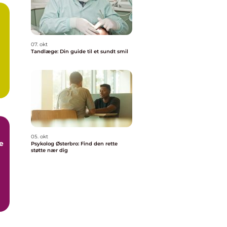
07. okt
Tandlæge: Din guide til et sundt smil
05. okt
e
Psykolog Østerbro: Find den rette
støtte nær dig
,