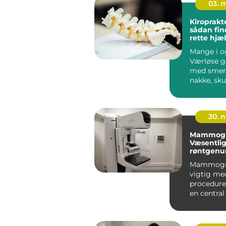
03. 
Kiroprakt
sådan fin
rette hjæl
nakke
Mange i o
Værløse g
med smert
nakke, sku
hoved, s
er ...
30. 
Mammogra
Væsentli
røntgenu
e for kvin
Mammogra
sundhed
vigtig me
procedure,
en central 
opdage bry