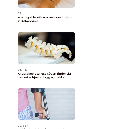
06. jun
Massage i Nordhavn: velvære i hjertet
af København
03. maj
Kiropraktor værløse sådan finder du
den rette hjælp til ryg og nakke
24. apr