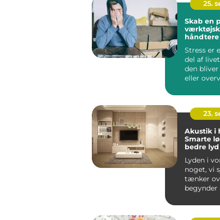
25. 
Skab en p
værktøjska
håndtere 
Stress er 
del af liv
den bliver
eller ove
kan...
23. 
Akustik i
Smarte lø
bedre lyd
Lyden i vo
noget, vi 
tænker ove
begynder a