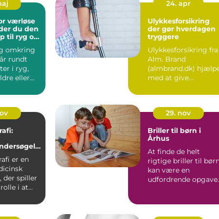
maj
24. apr
or værløse
Ulykkesforsikring
der du den
der gør hverdagen
p til ryg og
tryggere
g omkring
Ulykkesforsikring fra
år rundt
Alm. Brand
er i ryg,
(almbrand.dk) hjælp
ldre eller
med at give
om langsomt
økonomisk ro, hvis e
pludseligt ...
nov
29. nov
fi:
Briller til børn i
g
Århus
ndersøgels
At finde de helt
ders
fi er en
rigtige briller til bør
dicinsk
kan være en
 der spiller
udfordrende opgave
rolle i at
for mange for&...
stkræ...