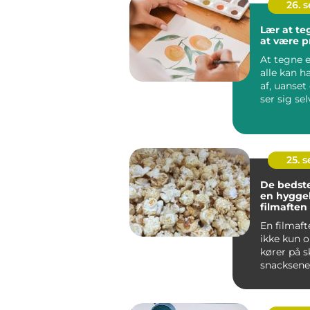
26. 
Lær at t
at være p
At tegne e
alle kan 
af, uanse
ser sig se
kunstner el
25. 
De bedste
en hyggel
filmaften
En filmaft
ikke kun 
kører på 
snacksene 