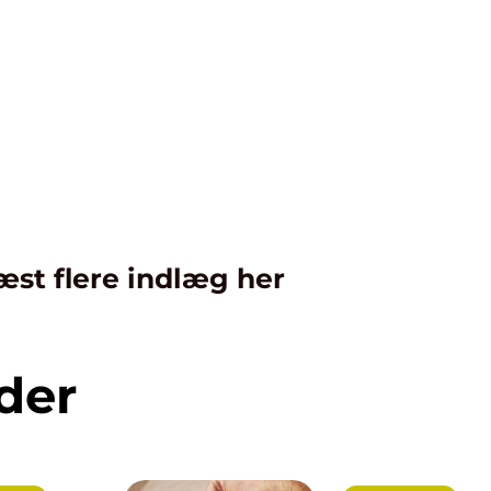
æst flere indlæg her
der