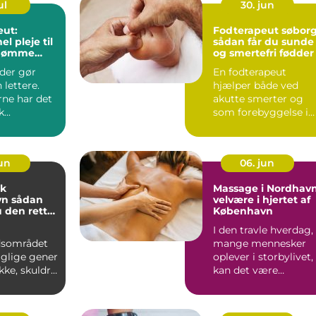
ul
30. jun
eut:
Fodterapeut søbor
el pleje til
sådan får du sunde
g ømme
og smertefri fødder
der gør
En fodterapeut
lettere.
hjælper både ved
rne har det
akutte smerter og
...
som forebyggelse i
hverdagen. Mange
opdager først ...
jun
06. jun
ik
Massage i Nordhavn
dan
velvære i hjertet af
 den rette
København
g til dine
I den travle hverdag,
dsområdet
mange mennesker
aglige gener
oplever i storbylivet,
akke, skuldre
kan det være
er. Lange
uvurderligt at finde...