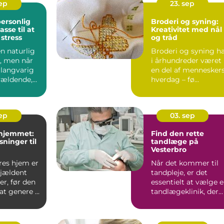
sep
23. sep
ersonlig
Broderi og syning:
sse til at
Kreativitet med nål
stress
og tråd
en naturlig
Broderi og syning h
et, men når
i århundreder været
 langvarig
en del af mennesker
rvældende,
hverdag – fø...
sep
03. sep
 hjemmet:
Find den rette
sninger til
tandlæge på
Vesterbro
res hjem er
Når det kommer til
sjældent
tandpleje, er det
r, før den
essentielt at vælge 
t genere ...
tandlægeklinik, der
ko...