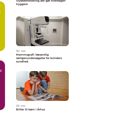
Ulykkesforsikring der gør hverdagen
tryggere
g
30. nov
Mammografi: Væsentlig
røntgenundersøgelse for kvinders
sundhed
:
29. nov
Briller til børn i Århus