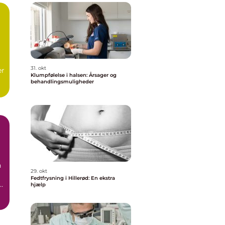
31. okt
er
Klumpfølelse i halsen: Årsager og
behandlingsmuligheder
t
n
29. okt
Fedtfrysning i Hillerød: En ekstra
hjælp