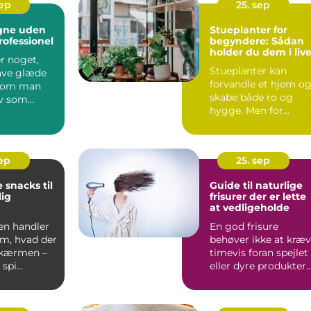
sep
25. sep
egne uden
Stueplanter for
rofessionel
begyndere: Sådan
holder du dem i liv
r noget,
Stueplanter kan
have glæde
forvandle et hjem o
t om man
skabe både ro og
lv som
hygge. Men for
ler ej. M...
mange begynder
entusiasme...
sep
25. sep
 snacks til
Guide til naturlige
ig
frisurer der er lette
at vedligeholde
en handler
En god frisure
om, hvad der
behøver ikke at kræ
skærmen –
timevis foran spejlet
spi...
eller dyre produkter.
Faktis...