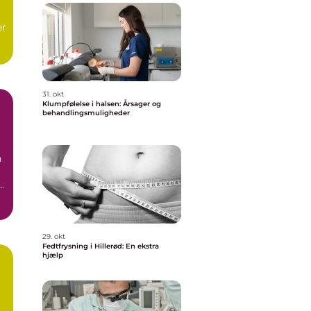
er
t
31. okt
Klumpfølelse i halsen: Årsager og
behandlingsmuligheder
n
29. okt
Fedtfrysning i Hillerød: En ekstra
hjælp