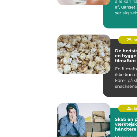
alle kan 
af, uanse
ser sig se
kunstner el
25. 
De bedste
en hyggel
filmaften
En filmaft
ikke kun 
kører på 
snacksene 
25. 
Skab en p
værktøjska
håndtere 