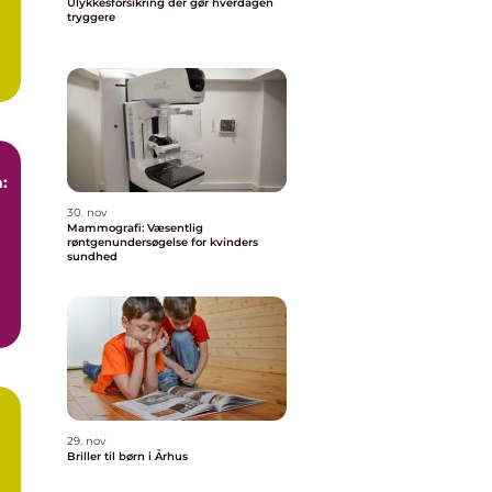
Ulykkesforsikring der gør hverdagen
tryggere
:
30. nov
Mammografi: Væsentlig
røntgenundersøgelse for kvinders
sundhed
29. nov
Briller til børn i Århus