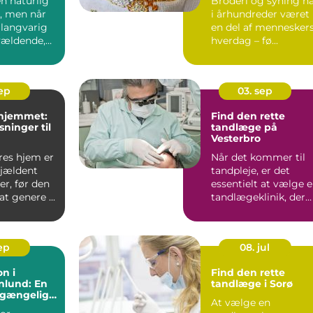
en naturlig
Broderi og syning h
et, men når
i århundreder været
 langvarig
en del af mennesker
rvældende,
hverdag – fø...
sep
03. sep
 hjemmet:
Find den rette
sninger til
tandlæge på
Vesterbro
res hjem er
Når det kommer til
sjældent
tandpleje, er det
r, før den
essentielt at vælge 
t genere ...
tandlægeklinik, der
ko...
sep
08. jul
on i
Find den rette
nlund: En
tandlæge i Sorø
ilgængelig
At vælge en