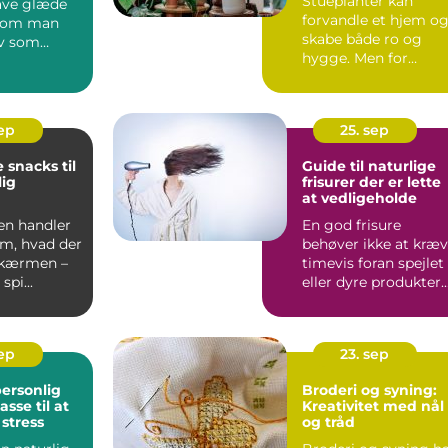
Stueplanter kan
have glæde
forvandle et hjem o
t om man
skabe både ro og
lv som
hygge. Men for
ler ej. M...
mange begynder
entusiasme...
sep
25. sep
 snacks til
Guide til naturlige
ig
frisurer der er lette
at vedligeholde
en handler
En god frisure
om, hvad der
behøver ikke at kræ
skærmen –
timevis foran spejlet
spi...
eller dyre produkter.
Faktis...
sep
23. sep
ersonlig
Broderi og syning:
sse til at
Kreativitet med nål
stress
og tråd