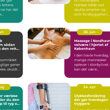
der gør
En fodterapeut
lettere.
hjælper både ved
rne har det
akutte smerter og
...
som forebyggelse i
hverdagen. Mange
opdager først ...
jun
06. jun
ik
Massage i Nordhavn
dan
velvære i hjertet af
 den rette
København
g til dine
I den travle hverdag,
dsområdet
mange mennesker
aglige gener
oplever i storbylivet,
akke, skuldre
kan det være
er. Lange
uvurderligt at finde...
maj
24. apr
or værløse
Ulykkesforsikring
der du den
der gør hverdagen
p til ryg og
tryggere