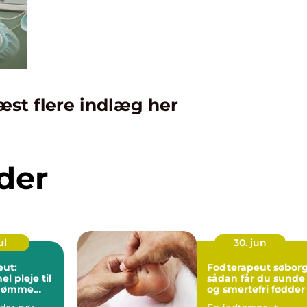
æst flere indlæg her
der
ul
30. jun
eut:
Fodterapeut søbor
el pleje til
sådan får du sunde
g ømme
og smertefri fødder