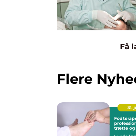
Få l
Flere Nyhe
31. j
Fodterap
profession
trætte o
fødder