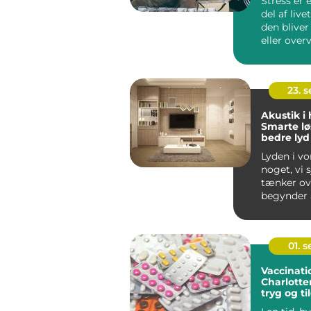
Stress er 
del af liv
den bliver
eller ove
kan...
23. 
Akustik i
Smarte lø
bedre lyd
Lyden i vo
noget, vi 
tænker ove
begynder a
01. 
Vaccinati
Charlotte
tryg og t
løsning