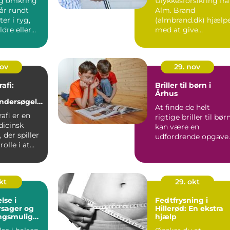
g omkring
Ulykkesforsikring fra
år rundt
Alm. Brand
er i ryg,
(almbrand.dk) hjælp
ldre eller
med at give
om langsomt
økonomisk ro, hvis e
pludseligt ...
nov
29. nov
fi:
Briller til børn i
g
Århus
ndersøgels
At finde de helt
ders
fi er en
rigtige briller til bør
dicinsk
kan være en
 der spiller
udfordrende opgave
rolle i at
for mange for&...
stkræ...
kt
29. okt
lse i
Fedtfrysning i
rsager og
Hillerød: En ekstra
ngsmulighe
hjælp