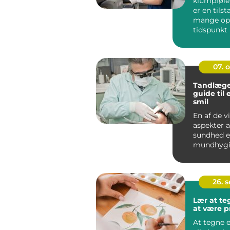
klumpfølel
er en tils
mange opl
tidspunkt i
Dette ...
07. 
Tandlæge
guide til 
smil
En af de v
aspekter a
sundhed e
mundhygie
spiller ta
...
26. 
Lær at t
at være p
At tegne e