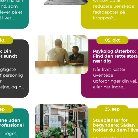
se i halsen
Ønsker du at
tand, som
reducere uønskede
ever på et
fedtdepoter på
 livet.
kroppen?
Fedtfrysning
Hiller&oslas...
okt
05. okt
: Din
Psykolog Østerbro:
et sundt
Find den rette støtt
nær dig
igtigste
Når livet kaster
f personlig
uventede
r
udfordringer din vej,
jne, og her
eller når indre
ndlægen en
konflikter skaber uro
k...
sep
25. sep
egne uden
Stueplanter for
rofessionel
begyndere: Sådan
holder du dem i liv
r noget,