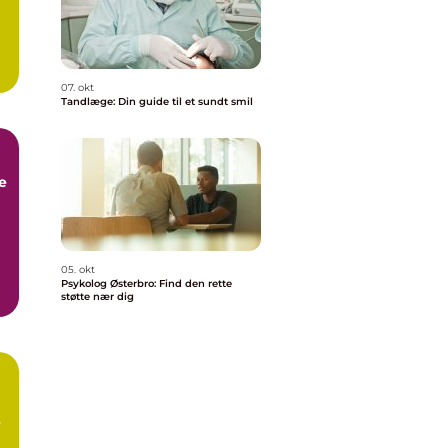
07. okt
Tandlæge: Din guide til et sundt smil
e
05. okt
Psykolog Østerbro: Find den rette
støtte nær dig
,
e