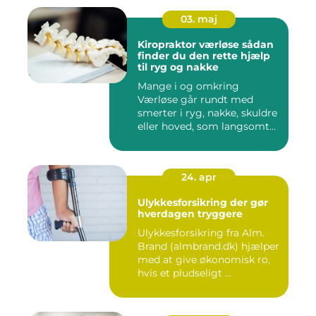
03. maj
Kiropraktor værløse sådan
finder du den rette hjælp
til ryg og nakke
Mange i og omkring
Værløse går rundt med
smerter i ryg, nakke, skuldre
eller hoved, som langsomt
er ...
24. apr
Ulykkesforsikring der gør
hverdagen tryggere
Ulykkesforsikring fra Alm.
Brand (almbrand.dk) hjælper
med at give økonomisk ro,
hvis et pludseligt ...