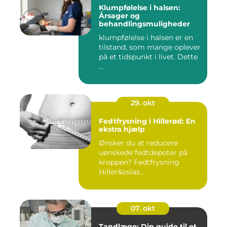
Klumpfølelse i halsen:
Årsager og
behandlingsmuligheder
klumpfølelse i halsen er en
tilstand, som mange oplever
på et tidspunkt i livet. Dette
...
29. okt
Fedtfrysning i Hillerød: En
ekstra hjælp
Ønsker du at reducere
uønskede fedtdepoter på
kroppen? Fedtfrysning
Hiller&oslas...
07. okt
Tandlæge: Din guide til et