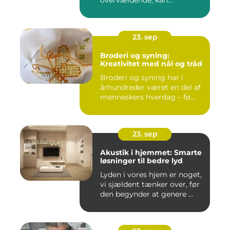
overvældende, kan...
23. sep
Broderi og syning:
Kreativitet med nål og tråd
Broderi og syning har i
århundreder været en del af
menneskers hverdag – fø...
23. sep
Akustik i hjemmet: Smarte
løsninger til bedre lyd
Lyden i vores hjem er noget,
vi sjældent tænker over, før
den begynder at genere ...