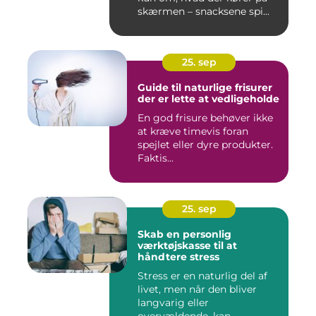
skærmen – snacksene spi...
25. sep
Guide til naturlige frisurer
der er lette at vedligeholde
En god frisure behøver ikke
at kræve timevis foran
spejlet eller dyre produkter.
Faktis...
25. sep
Skab en personlig
værktøjskasse til at
håndtere stress
Stress er en naturlig del af
livet, men når den bliver
langvarig eller