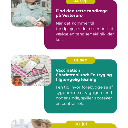
03. sep
Find den rette tandlæge
på Vesterbro
Når det kommer til
tandpleje, er det essentielt at
vælge en tandlægeklinik, der
ko...
01. sep
Vaccination i
Charlottenlund: En tryg og
tilgængelig løsning
I en tid, hvor forebyggelse af
sygdomme er vigtigere end
nogensinde, spiller apoteker
en central rol...
08. jul