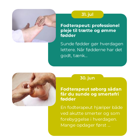
31. jul
Fodterapeut: professionel
pleje til trætte og ømme
fødder
Sunde fødder gør hverdagen
lettere. Når fødderne har det
godt, tænk...
30. jun
Fodterapeut søborg sådan
får du sunde og smertefri
fødder
En fodterapeut hjælper både
ved akutte smerter og som
forebyggelse i hverdagen.
Mange opdager først ...