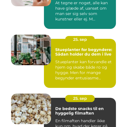
At tegne er noget, alle kan
have glæde af, uanset om
man ser sig selv som
kunstner eller ej. M...
25. sep
Stueplanter for begyndere:
Sådan holder du dem i live
Stueplanter kan forvandle et
hjem og skabe både ro og
hygge. Men for mange
begynder entusiasme...
25. sep
De bedste snacks til en
hyggelig filmaften
En filmaften handler ikke
kun om, hvad der kører på