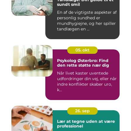
sundt smil
En af de vigtigste aspekter af
personlig sundhed er
mundhygiejne, og her spiller
tandlægen en ...
05. okt
Psykolog Østerbro: Find
den rette støtte nær dig
Når livet kaster uventede
udfordringer din vej, eller når
indre konflikter skaber uro,
k...
26. sep
Lær at tegne uden at være
professionel