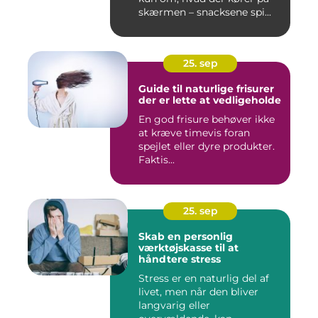
skærmen – snacksene spi...
25. sep
Guide til naturlige frisurer
der er lette at vedligeholde
En god frisure behøver ikke
at kræve timevis foran
spejlet eller dyre produkter.
Faktis...
25. sep
Skab en personlig
værktøjskasse til at
håndtere stress
Stress er en naturlig del af
livet, men når den bliver
langvarig eller