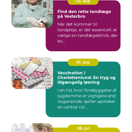
03. sep
Find den rette tandlæge
på Vesterbro
Når det kommer til
tandpleje, er det essentielt at
vælge en tandlægeklinik, der
ko...
01. sep
Vaccination i
Charlottenlund: En tryg og
tilgængelig løsning
I en tid, hvor forebyggelse af
sygdomme er vigtigere end
nogensinde, spiller apoteker
en central rol...
08. jul