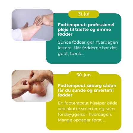
31. jul
Fodterapeut: professionel
pleje til trætte og ømme
fødder
Sunde fødder gør hverdagen
lettere. Når fødderne har det
godt, tænk...
30. jun
Fodterapeut søborg sådan
får du sunde og smertefri
fødder
En fodterapeut hjælper både
ved akutte smerter og som
forebyggelse i hverdagen.
Mange opdager først ...