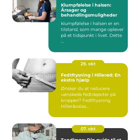
Klumpfølelse i halsen:
Årsager og
behandlingsmuligheder
klumpfølelse i halsen er en
tilstand, som mange oplever
på et tidspunkt i livet. Dette
...
29. okt
Fedtfrysning i Hillerød: En
ekstra hjælp
Ønsker du at reducere
uønskede fedtdepoter på
kroppen? Fedtfrysning
Hiller&oslas...
07. okt