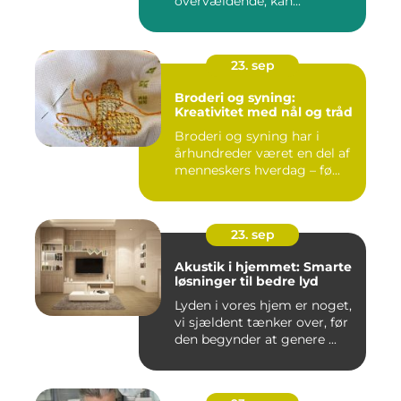
overvældende, kan...
23. sep
Broderi og syning:
Kreativitet med nål og tråd
Broderi og syning har i
århundreder været en del af
menneskers hverdag – fø...
23. sep
Akustik i hjemmet: Smarte
løsninger til bedre lyd
Lyden i vores hjem er noget,
vi sjældent tænker over, før
den begynder at genere ...