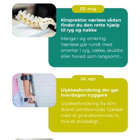
03. maj
Kiropraktor værløse sådan
finder du den rette hjælp
til ryg og nakke
Mange i og omkring
Værløse går rundt med
smerter i ryg, nakke, skuldre
eller hoved, som langsomt
er ...
24. apr
Ulykkesforsikring der gør
hverdagen tryggere
Ulykkesforsikring fra Alm.
Brand (almbrand.dk) hjælper
med at give økonomisk ro,
hvis et pludseligt ...