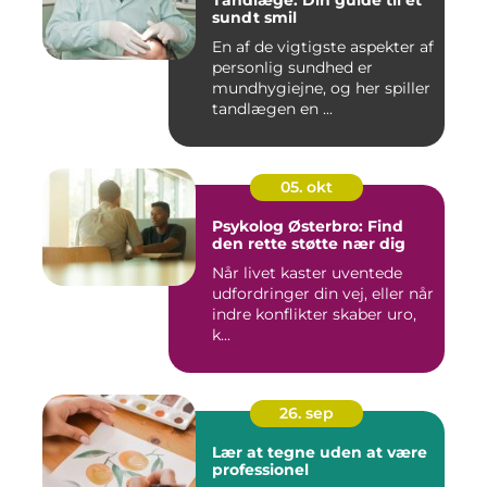
Tandlæge: Din guide til et
sundt smil
En af de vigtigste aspekter af
personlig sundhed er
mundhygiejne, og her spiller
tandlægen en ...
05. okt
Psykolog Østerbro: Find
den rette støtte nær dig
Når livet kaster uventede
udfordringer din vej, eller når
indre konflikter skaber uro,
k...
26. sep
Lær at tegne uden at være
professionel