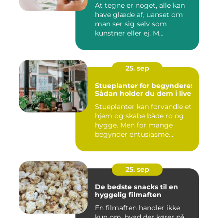
At tegne er noget, alle kan
have glæde af, uanset om
man ser sig selv som
kunstner eller ej. M...
25. sep
Stueplanter for begyndere:
Sådan holder du dem i live
Stueplanter kan forvandle et
hjem og skabe både ro og
hygge. Men for mange
begynder entusiasme...
25. sep
De bedste snacks til en
hyggelig filmaften
En filmaften handler ikke
kun om, hvad der kører på