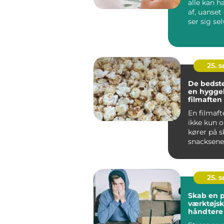
alle kan 
af, uanse
ser sig se
kunstner el
25. 
De bedste
en hyggel
filmaften
En filmaft
ikke kun 
kører på 
snacksene 
25. 
Skab en p
værktøjska
håndtere 