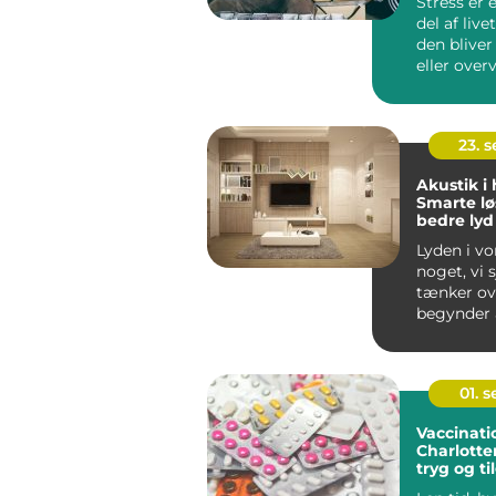
Stress er 
del af liv
den bliver
eller ove
kan...
23. 
Akustik i
Smarte lø
bedre lyd
Lyden i vo
noget, vi 
tænker ove
begynder a
01. 
Vaccinati
Charlotte
tryg og t
løsning