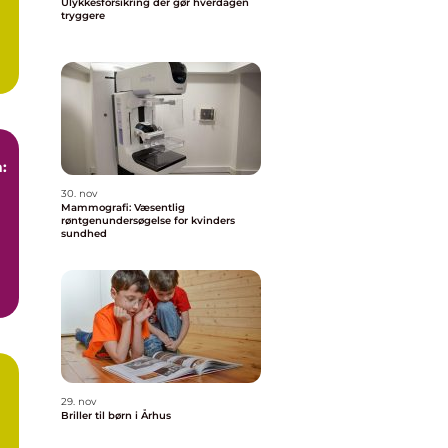
Ulykkesforsikring der gør hverdagen
tryggere
:
30. nov
Mammografi: Væsentlig
røntgenundersøgelse for kvinders
sundhed
29. nov
Briller til børn i Århus