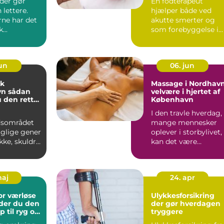
der gør
En fodterapeut
lettere.
hjælper både ved
rne har det
akutte smerter og
...
som forebyggelse i
hverdagen. Mange
opdager først ...
jun
06. jun
ik
Massage i Nordhavn
dan
velvære i hjertet af
 den rette
København
g til dine
I den travle hverdag,
dsområdet
mange mennesker
aglige gener
oplever i storbylivet,
akke, skuldre
kan det være
er. Lange
uvurderligt at finde...
maj
24. apr
or værløse
Ulykkesforsikring
der du den
der gør hverdagen
p til ryg og
tryggere