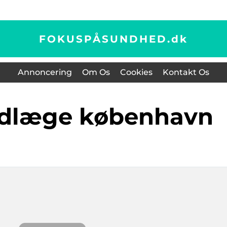
FOKUSPÅSUNDHED.
dk
Annoncering
Om Os
Cookies
Kontakt Os
andlæge københavn