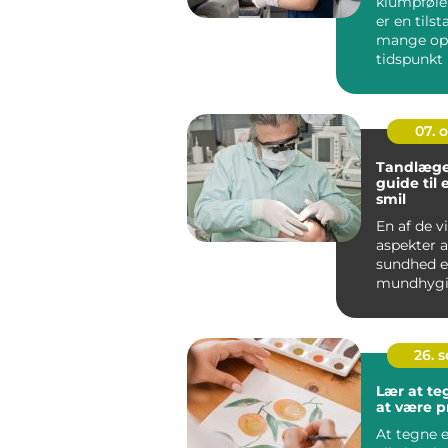
klumpfølel
er en tils
mange opl
tidspunkt i
Dette ...
07. 
Tandlæge
guide til 
smil
En af de v
aspekter a
sundhed e
mundhygie
spiller ta
...
26. 
Lær at t
at være p
At tegne e