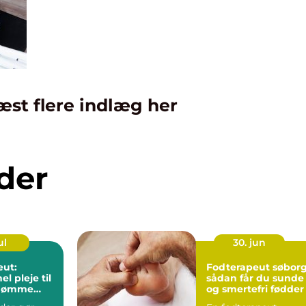
æst flere indlæg her
der
ul
30. jun
eut:
Fodterapeut søbor
el pleje til
sådan får du sunde
g ømme
og smertefri fødder