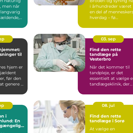
en naturlig
Broderi og syning h
et, men når
i århundreder været
 langvarig
en del af mennesker
rvældende,
hverdag – fø...
sep
03. sep
 hjemmet:
Find den rette
sninger til
tandlæge på
Vesterbro
res hjem er
Når det kommer til
sjældent
tandpleje, er det
r, før den
essentielt at vælge 
t genere ...
tandlægeklinik, der
ko...
sep
08. jul
on i
Find den rette
nlund: En
tandlæge i Sorø
ilgængelig
At vælge en