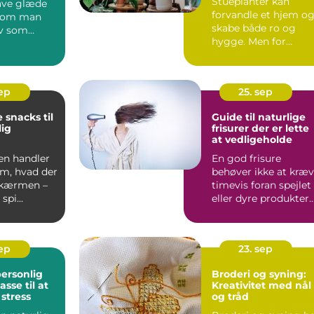
Stueplanter kan
have glæde
forvandle et hjem o
t om man
skabe både ro og
lv som
hygge. Men for
ler ej. M...
mange begynder
entusiasme...
sep
25. sep
 snacks til
Guide til naturlige
ig
frisurer der er lette
at vedligeholde
en handler
En god frisure
om, hvad der
behøver ikke at kræ
skærmen –
timevis foran spejlet
spi...
eller dyre produkter.
Faktis...
sep
23. sep
ersonlig
Broderi og syning:
sse til at
Kreativitet med nål
stress
og tråd