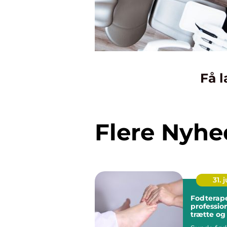
Få l
Flere Nyhe
31. j
Fodterap
profession
trætte o
fødder