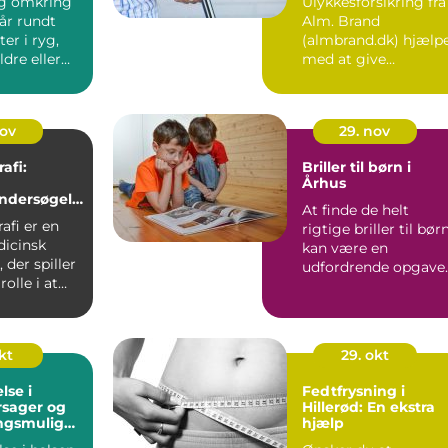
g omkring
Ulykkesforsikring fra
år rundt
Alm. Brand
er i ryg,
(almbrand.dk) hjælp
ldre eller
med at give
om langsomt
økonomisk ro, hvis e
pludseligt ...
nov
29. nov
fi:
Briller til børn i
g
Århus
ndersøgels
At finde de helt
ders
fi er en
rigtige briller til bør
dicinsk
kan være en
 der spiller
udfordrende opgave
rolle i at
for mange for&...
stkræ...
kt
29. okt
lse i
Fedtfrysning i
rsager og
Hillerød: En ekstra
ngsmulighe
hjælp