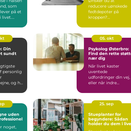
se i halsen
Ønsker du at
tand, som
reducere uønskede
ever på et
fedtdepoter på
 livet.
kroppen?
Fedtfrysning
Hiller&oslas...
okt
05. okt
: Din
Psykolog Østerbro:
et sundt
Find den rette støtt
nær dig
igtigste
Når livet kaster
f personlig
uventede
r
udfordringer din vej,
jne, og her
eller når indre
ndlægen en
konflikter skaber uro
k...
sep
25. sep
egne uden
Stueplanter for
rofessionel
begyndere: Sådan
holder du dem i liv
r noget,