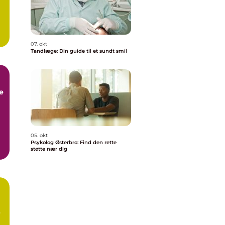
07. okt
Tandlæge: Din guide til et sundt smil
e
05. okt
Psykolog Østerbro: Find den rette
støtte nær dig
,
e