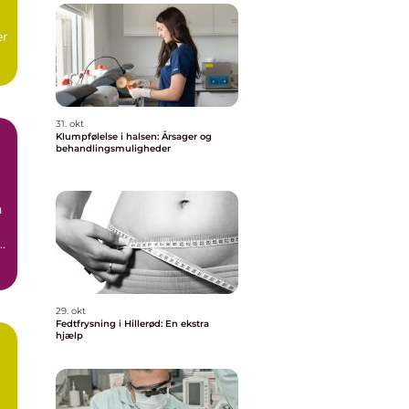
er
t
31. okt
Klumpfølelse i halsen: Årsager og
behandlingsmuligheder
n
29. okt
Fedtfrysning i Hillerød: En ekstra
hjælp