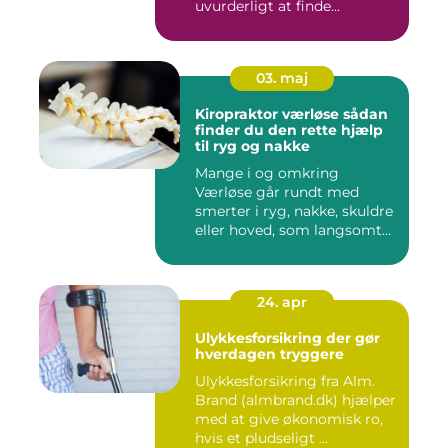
uvurderligt at finde...
03. maj
Kiropraktor værløse sådan
finder du den rette hjælp
til ryg og nakke
Mange i og omkring
Værløse går rundt med
smerter i ryg, nakke, skuldre
eller hoved, som langsomt
er ...
24. apr
Ulykkesforsikring der gør
hverdagen tryggere
Ulykkesforsikring fra Alm.
Brand (almbrand.dk) hjælper
med at give økonomisk ro,
hvis et pludseligt ...