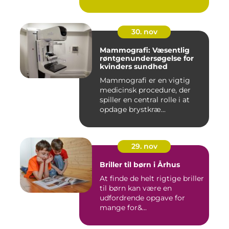
30. nov
Mammografi: Væsentlig
røntgenundersøgelse for
kvinders sundhed
Mammografi er en vigtig
medicinsk procedure, der
spiller en central rolle i at
opdage brystkræ...
29. nov
Briller til børn i Århus
At finde de helt rigtige briller
til børn kan være en
udfordrende opgave for
mange for&...