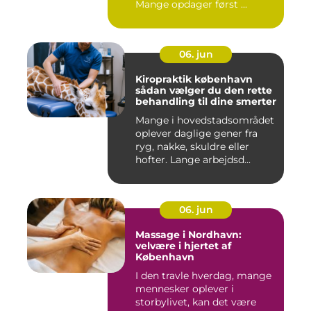
Mange opdager først ...
06. jun
Kiropraktik københavn
sådan vælger du den rette
behandling til dine smerter
Mange i hovedstadsområdet
oplever daglige gener fra
ryg, nakke, skuldre eller
hofter. Lange arbejdsd...
06. jun
Massage i Nordhavn:
velvære i hjertet af
København
I den travle hverdag, mange
mennesker oplever i
storbylivet, kan det være