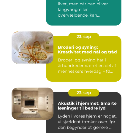
livet, men når den bliver
langvarig eller
overvældende, kan...
23. sep
Broderi og syning:
Kreativitet med nål og tråd
Broderi og syning har i
århundreder været en del af
menneskers hverdag – fø...
23. sep
Akustik i hjemmet: Smarte
løsninger til bedre lyd
Lyden i vores hjem er noget,
vi sjældent tænker over, før
den begynder at genere ...