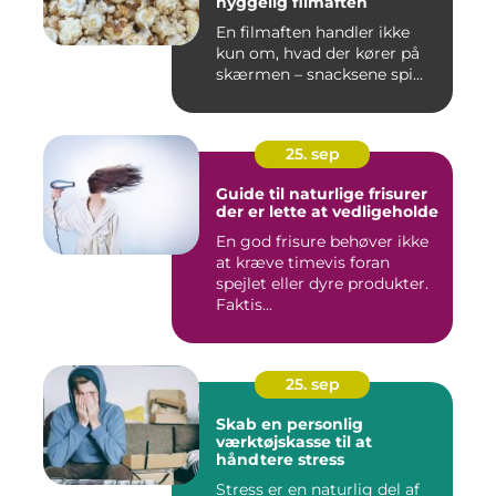
hyggelig filmaften
En filmaften handler ikke
kun om, hvad der kører på
skærmen – snacksene spi...
25. sep
Guide til naturlige frisurer
der er lette at vedligeholde
En god frisure behøver ikke
at kræve timevis foran
spejlet eller dyre produkter.
Faktis...
25. sep
Skab en personlig
værktøjskasse til at
håndtere stress
Stress er en naturlig del af