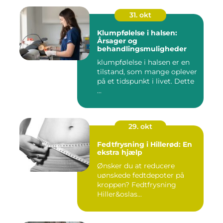
31. okt
Klumpfølelse i halsen:
Årsager og
behandlingsmuligheder
klumpfølelse i halsen er en
tilstand, som mange oplever
på et tidspunkt i livet. Dette
...
29. okt
Fedtfrysning i Hillerød: En
ekstra hjælp
Ønsker du at reducere
uønskede fedtdepoter på
kroppen? Fedtfrysning
Hiller&oslas...