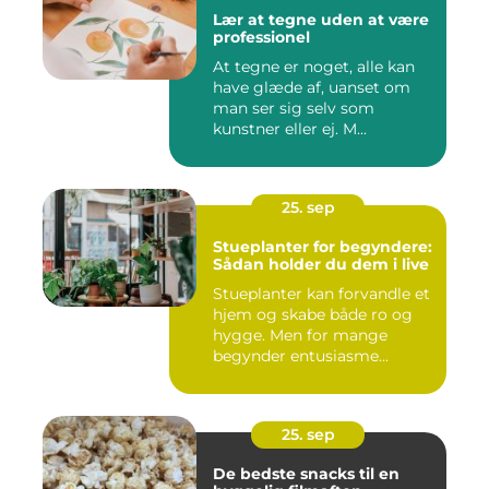
Lær at tegne uden at være
professionel
At tegne er noget, alle kan
have glæde af, uanset om
man ser sig selv som
kunstner eller ej. M...
25. sep
Stueplanter for begyndere:
Sådan holder du dem i live
Stueplanter kan forvandle et
hjem og skabe både ro og
hygge. Men for mange
begynder entusiasme...
25. sep
De bedste snacks til en