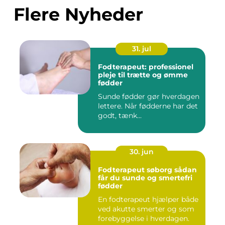
Flere Nyheder
31. jul
Fodterapeut: professionel
pleje til trætte og ømme
fødder
Sunde fødder gør hverdagen
lettere. Når fødderne har det
godt, tænk...
30. jun
Fodterapeut søborg sådan
får du sunde og smertefri
fødder
En fodterapeut hjælper både
ved akutte smerter og som
forebyggelse i hverdagen.