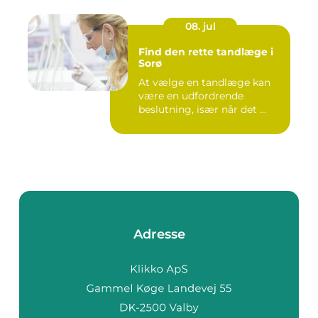
08. jul
Find den rette tandlæge i
Sorø
At vælge en tandlæge kan
være en udfordrende
beslutning, især når det ...
Adresse