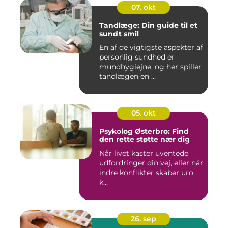
07. okt
Tandlæge: Din guide til et
sundt smil
En af de vigtigste aspekter af
personlig sundhed er
mundhygiejne, og her spiller
tandlægen en ...
05. okt
Psykolog Østerbro: Find
den rette støtte nær dig
Når livet kaster uventede
udfordringer din vej, eller når
indre konflikter skaber uro,
k...
26. sep