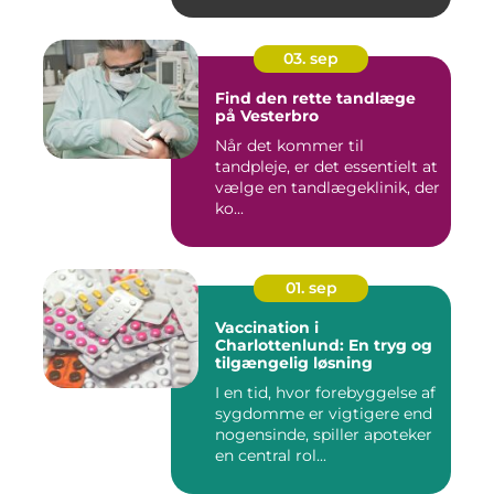
03. sep
Find den rette tandlæge
på Vesterbro
Når det kommer til
tandpleje, er det essentielt at
vælge en tandlægeklinik, der
ko...
01. sep
Vaccination i
Charlottenlund: En tryg og
tilgængelig løsning
I en tid, hvor forebyggelse af
sygdomme er vigtigere end
nogensinde, spiller apoteker
en central rol...