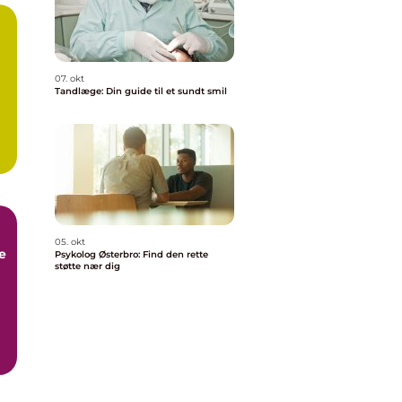
07. okt
Tandlæge: Din guide til et sundt smil
05. okt
e
Psykolog Østerbro: Find den rette
støtte nær dig
,