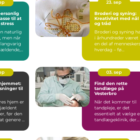
sep
23. sep
ersonlig
Broderi og syning:
sse til at
Kreativitet med nål
stress
og tråd
en naturlig
Broderi og syning h
et, men når
i århundreder været
 langvarig
en del af mennesker
rvældende,
hverdag – fø...
sep
03. sep
 hjemmet:
Find den rette
sninger til
tandlæge på
Vesterbro
res hjem er
Når det kommer til
sjældent
tandpleje, er det
r, før den
essentielt at vælge 
t genere ...
tandlægeklinik, der
ko...