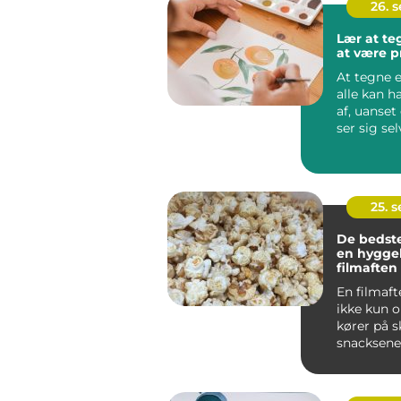
26. 
Lær at t
at være p
At tegne e
alle kan 
af, uanse
ser sig se
kunstner el
25. 
De bedste
en hyggel
filmaften
En filmaft
ikke kun 
kører på 
snacksene 