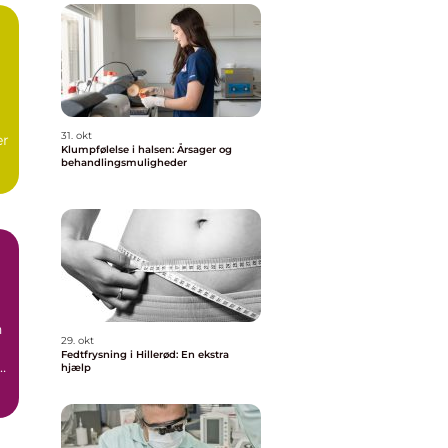
31. okt
er
Klumpfølelse i halsen: Årsager og
behandlingsmuligheder
t
n
29. okt
Fedtfrysning i Hillerød: En ekstra
hjælp