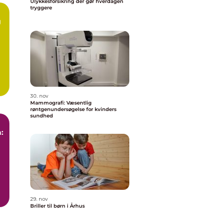
Ulykkesforsikring der gør hverdagen
tryggere
g
30. nov
Mammografi: Væsentlig
røntgenundersøgelse for kvinders
sundhed
:
29. nov
Briller til børn i Århus