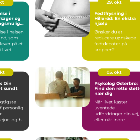
kt
29. okt
lse i
Fedtfrysning i
rsager og
Hillerød: En ekstra
ngsmulighe
hjælp
se i halsen
Ønsker du at
tand, som
reducere uønskede
ever på et
fedtdepoter på
 livet.
kroppen?
Fedtfrysning
Hiller&oslas...
okt
05. okt
: Din
Psykolog Østerbro:
et sundt
Find den rette støtt
nær dig
igtigste
Når livet kaster
f personlig
uventede
r
udfordringer din vej,
jne, og her
eller når indre
ndlægen en
konflikter skaber uro
k...