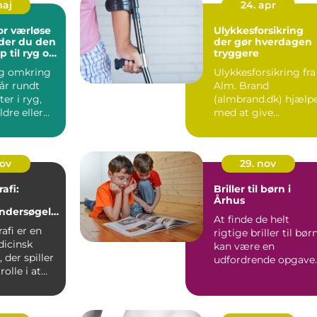
maj
24. apr
or værløse
Ulykkesforsikring
der du den
der gør hverdagen
p til ryg og
tryggere
g omkring
Ulykkesforsikring fra
år rundt
Alm. Brand
er i ryg,
(almbrand.dk) hjælp
ldre eller
med at give
om langsomt
økonomisk ro, hvis e
pludseligt ...
nov
29. nov
fi:
Briller til børn i
g
Århus
ndersøgels
At finde de helt
ders
fi er en
rigtige briller til bør
dicinsk
kan være en
 der spiller
udfordrende opgave
rolle i at
for mange for&...
stkræ...