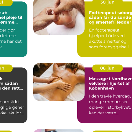
ul
30. jun
eut:
Fodterapeut søbor
el pleje til
sådan får du sunde
g ømme
og smertefri fødder
der gør
En fodterapeut
lettere.
hjælper både ved
rne har det
akutte smerter og
...
som forebyggelse i
hverdagen. Mange
opdager først ...
jun
06. jun
ik
Massage i Nordhavn
dan
velvære i hjertet af
 den rette
København
g til dine
I den travle hverdag,
dsområdet
mange mennesker
aglige gener
oplever i storbylivet,
akke, skuldre
kan det være
er. Lange
uvurderligt at finde...