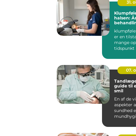
31. o
Klumpføle
halsen: Å
behandli
der
klumpfølel
er en tils
mange opl
tidspunkt i
Dette ...
07. 
Tandlæge
guide til 
smil
En af de v
aspekter a
sundhed e
mundhygie
spiller ta
...