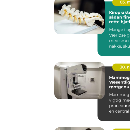
03. 
Kiroprakt
sådan fin
rette hjæl
nakke
Mange i o
Værløse g
med smert
nakke, sku
hoved, s
er ...
30. 
Mammogra
Væsentli
røntgenu
e for kvin
Mammogra
sundhed
vigtig me
procedure,
en central 
opdage bry