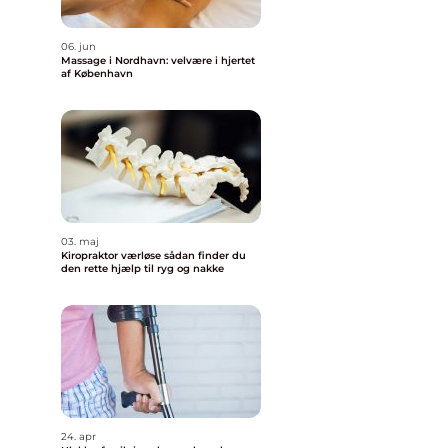
06. jun
Massage i Nordhavn: velvære i hjertet
af København
03. maj
Kiropraktor værløse sådan finder du
den rette hjælp til ryg og nakke
24. apr