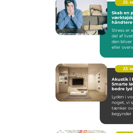
25. 
Skab en p
værktøjska
håndtere 
Stress er 
del af liv
den bliver
eller ove
kan...
23. 
Akustik i
Smarte lø
bedre lyd
Lyden i vo
noget, vi 
tænker ove
begynder a