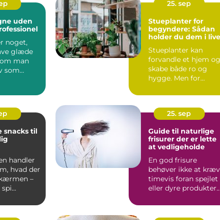
sep
25. sep
egne uden
Stueplanter for
rofessionel
begyndere: Sådan
holder du dem i liv
r noget,
Stueplanter kan
have glæde
forvandle et hjem o
t om man
skabe både ro og
lv som
hygge. Men for
ler ej. M...
mange begynder
entusiasme...
sep
25. sep
 snacks til
Guide til naturlige
ig
frisurer der er lette
at vedligeholde
en handler
En god frisure
om, hvad der
behøver ikke at kræ
skærmen –
timevis foran spejlet
spi...
eller dyre produkter.
Faktis...