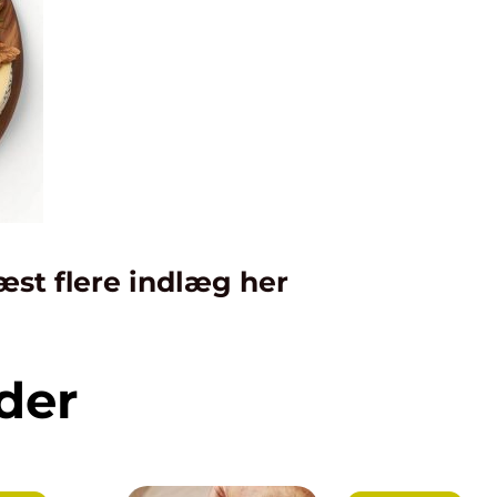
æst flere indlæg her
der