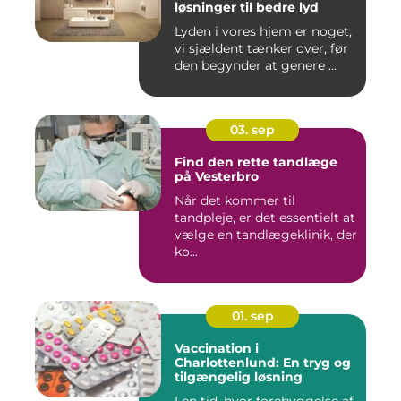
løsninger til bedre lyd
Lyden i vores hjem er noget,
vi sjældent tænker over, før
den begynder at genere ...
03. sep
Find den rette tandlæge
på Vesterbro
Når det kommer til
tandpleje, er det essentielt at
vælge en tandlægeklinik, der
ko...
01. sep
Vaccination i
Charlottenlund: En tryg og
tilgængelig løsning
I en tid, hvor forebyggelse af