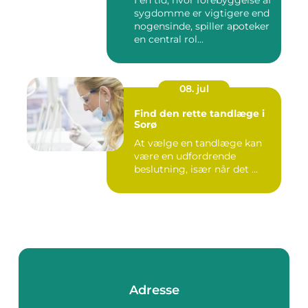
sygdomme er vigtigere end
nogensinde, spiller apoteker
en central rol...
08. jul
Find den rette tandlæge i
Sorø
At vælge en tandlæge kan
være en udfordrende
beslutning, især når det ...
Adresse