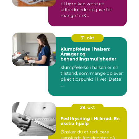
til børn kan være en
udfordrende opgave for
mange for&...
31. okt
Klumpfølelse i halsen:
Årsager og
behandlingsmuligheder
klumpfølelse i halsen er en
tilstand, som mange oplever
på et tidspunkt i livet. Dette
...
29. okt
Fedtfrysning i Hillerød: En
ekstra hjælp
Ønsker du at reducere
uønskede fedtdepoter på