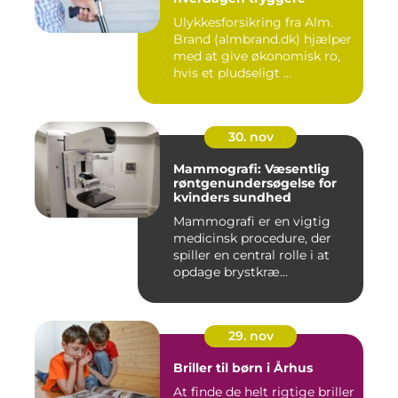
Ulykkesforsikring fra Alm.
Brand (almbrand.dk) hjælper
med at give økonomisk ro,
hvis et pludseligt ...
30. nov
Mammografi: Væsentlig
røntgenundersøgelse for
kvinders sundhed
Mammografi er en vigtig
medicinsk procedure, der
spiller en central rolle i at
opdage brystkræ...
29. nov
Briller til børn i Århus
At finde de helt rigtige briller