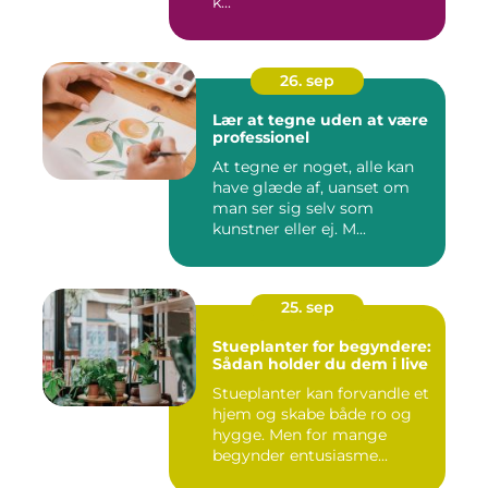
k...
26. sep
Lær at tegne uden at være
professionel
At tegne er noget, alle kan
have glæde af, uanset om
man ser sig selv som
kunstner eller ej. M...
25. sep
Stueplanter for begyndere:
Sådan holder du dem i live
Stueplanter kan forvandle et
hjem og skabe både ro og
hygge. Men for mange
begynder entusiasme...