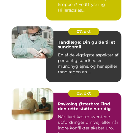
kroppen? Fedtfrysning
Hiller&oslas...
07. okt
Tandlæge: Din guide til et
sundt smil
En af de vigtigste aspekter af
personlig sundhed er
mundhygiejne, og her spiller
tandlægen en ...
05. okt
Psykolog Østerbro: Find
den rette støtte nær dig
Når livet kaster uventede
udfordringer din vej, eller når
indre konflikter skaber uro,