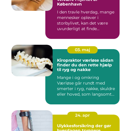
København
I den travle hverdag, mange
mennesker oplever i
storbylivet, kan det være
uvurderligt at finde...
03. maj
Kiropraktor værløse sådan
finder du den rette hjælp
til ryg og nakke
Mange i og omkring
Værløse går rundt med
smerter i ryg, nakke, skuldre
eller hoved, som langsomt
er ...
24. apr
Ulykkesforsikring der gør
hverdagen tryggere