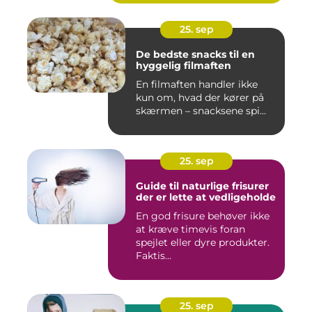
25. sep
De bedste snacks til en
hyggelig filmaften
En filmaften handler ikke
kun om, hvad der kører på
skærmen – snacksene spi...
25. sep
Guide til naturlige frisurer
der er lette at vedligeholde
En god frisure behøver ikke
at kræve timevis foran
spejlet eller dyre produkter.
Faktis...
25. sep