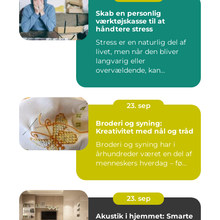
Skab en personlig
værktøjskasse til at
håndtere stress
Stress er en naturlig del af
livet, men når den bliver
langvarig eller
overvældende, kan...
23. sep
Broderi og syning:
Kreativitet med nål og tråd
Broderi og syning har i
århundreder været en del af
menneskers hverdag – fø...
23. sep
Akustik i hjemmet: Smarte