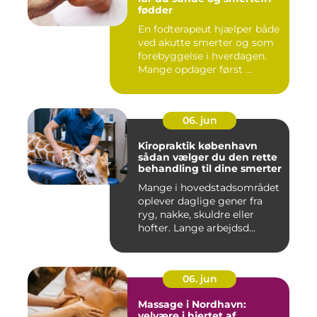
fødder
En fodterapeut hjælper både
ved akutte smerter og som
forebyggelse i hverdagen.
Mange opdager først ...
06. jun
Kiropraktik københavn
sådan vælger du den rette
behandling til dine smerter
Mange i hovedstadsområdet
oplever daglige gener fra
ryg, nakke, skuldre eller
hofter. Lange arbejdsd...
06. jun
Massage i Nordhavn:
velvære i hjertet af