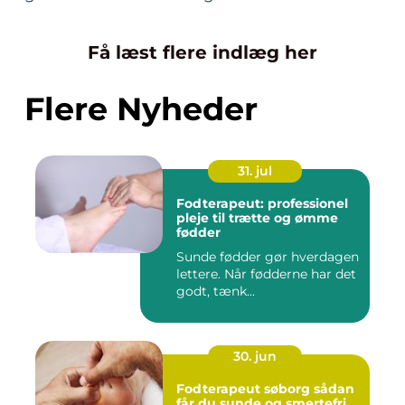
Få læst flere indlæg her
Flere Nyheder
31. jul
Fodterapeut: professionel
pleje til trætte og ømme
fødder
Sunde fødder gør hverdagen
lettere. Når fødderne har det
godt, tænk...
30. jun
Fodterapeut søborg sådan
får du sunde og smertefri