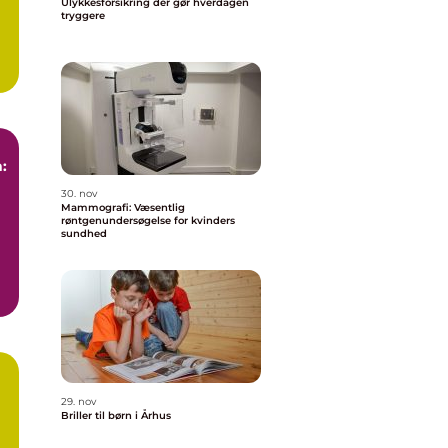
Ulykkesforsikring der gør hverdagen
tryggere
:
30. nov
Mammografi: Væsentlig
røntgenundersøgelse for kvinders
sundhed
29. nov
Briller til børn i Århus