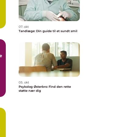
07. okt
Tandlæge: Din guide til et sundt smil
e
05. okt
Psykolog Østerbro: Find den rette
støtte nær dig
,
e