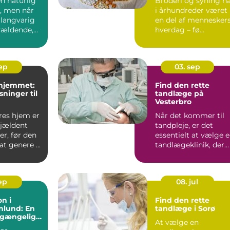
en naturlig
Broderi og syning h
et, men når
i århundreder været
 langvarig
en del af mennesker
rvældende,
hverdag – fø...
sep
03. sep
 hjemmet:
Find den rette
sninger til
tandlæge på
Vesterbro
res hjem er
Når det kommer til
sjældent
tandpleje, er det
r, før den
essentielt at vælge 
t genere ...
tandlægeklinik, der
ko...
sep
08. jul
on i
Find den rette
nlund: En
tandlæge i Sorø
ilgængelig
At vælge en