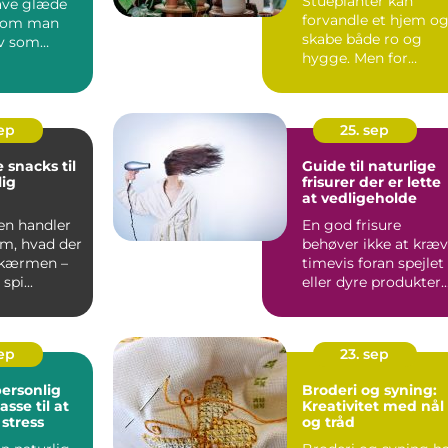
Stueplanter kan
have glæde
forvandle et hjem o
t om man
skabe både ro og
lv som
hygge. Men for
ler ej. M...
mange begynder
entusiasme...
sep
25. sep
 snacks til
Guide til naturlige
ig
frisurer der er lette
at vedligeholde
en handler
En god frisure
om, hvad der
behøver ikke at kræ
skærmen –
timevis foran spejlet
spi...
eller dyre produkter.
Faktis...
sep
23. sep
ersonlig
Broderi og syning:
sse til at
Kreativitet med nål
stress
og tråd