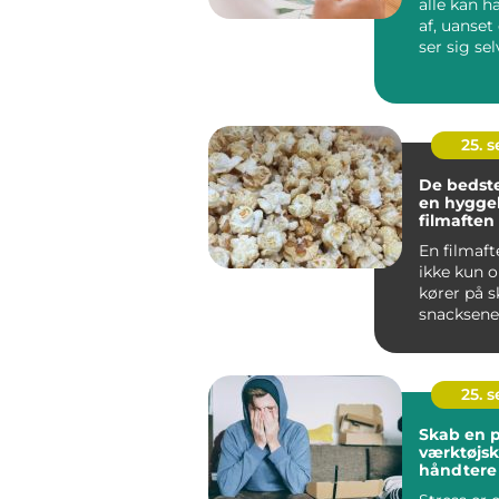
alle kan 
af, uanse
ser sig se
kunstner el
25. 
De bedste
en hyggel
filmaften
En filmaft
ikke kun 
kører på 
snacksene 
25. 
Skab en p
værktøjska
håndtere 