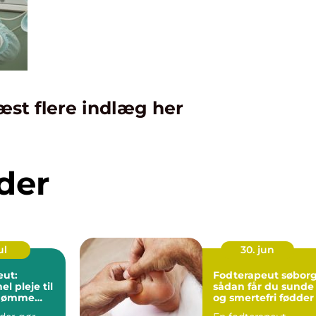
æst flere indlæg her
der
ul
30. jun
eut:
Fodterapeut søbor
el pleje til
sådan får du sunde
g ømme
og smertefri fødder