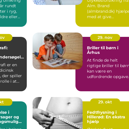
g omkring
Ulykkesforsikring fra
år rundt
Alm. Brand
er i ryg,
(almbrand.dk) hjælp
ldre eller
med at give
om langsomt
økonomisk ro, hvis e
pludseligt ...
nov
29. nov
fi:
Briller til børn i
g
Århus
ndersøgels
At finde de helt
ders
fi er en
rigtige briller til bør
dicinsk
kan være en
 der spiller
udfordrende opgave
rolle i at
for mange for&...
stkræ...
kt
29. okt
lse i
Fedtfrysning i
rsager og
Hillerød: En ekstra
ngsmulighe
hjælp