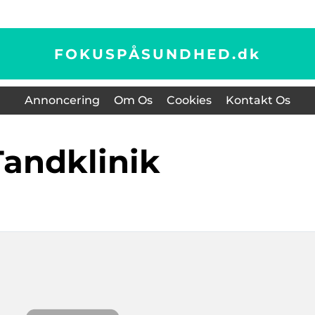
FOKUSPÅSUNDHED.
dk
Annoncering
Om Os
Cookies
Kontakt Os
tandklinik