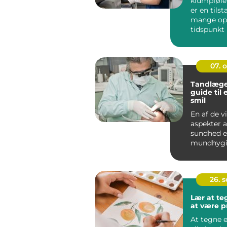
klumpfølel
er en tils
mange opl
tidspunkt i
Dette ...
07. 
Tandlæge
guide til 
smil
En af de v
aspekter a
sundhed e
mundhygie
spiller ta
...
26. 
Lær at t
at være p
At tegne e