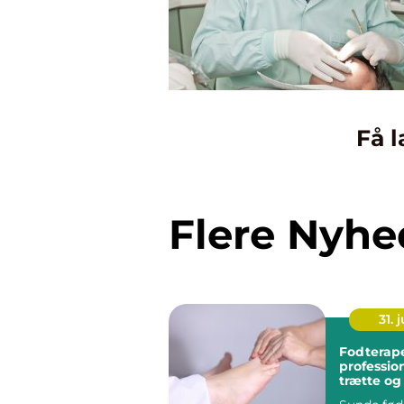
Få l
Flere Nyhe
31. j
Fodterap
profession
trætte o
fødder