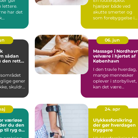
der gør
En fodterapeut
lettere.
hjælper både ved
rne har det
akutte smerter og
...
som forebyggelse i
hverdagen. Mange
opdager først ...
jun
06. jun
ik
Massage i Nordhavn
dan
velvære i hjertet af
 den rette
København
g til dine
I den travle hverdag,
dsområdet
mange mennesker
aglige gener
oplever i storbylivet,
akke, skuldre
kan det være
er. Lange
uvurderligt at finde...
maj
24. apr
or værløse
Ulykkesforsikring
der du den
der gør hverdagen
p til ryg og
tryggere