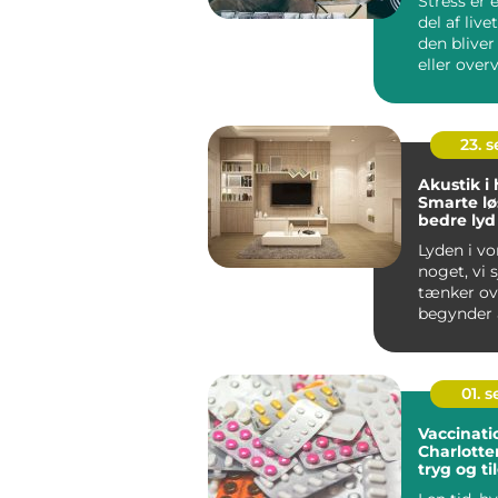
Stress er 
del af liv
den bliver
eller ove
kan...
23. 
Akustik i
Smarte lø
bedre lyd
Lyden i vo
noget, vi 
tænker ove
begynder a
01. 
Vaccinati
Charlotte
tryg og t
løsning