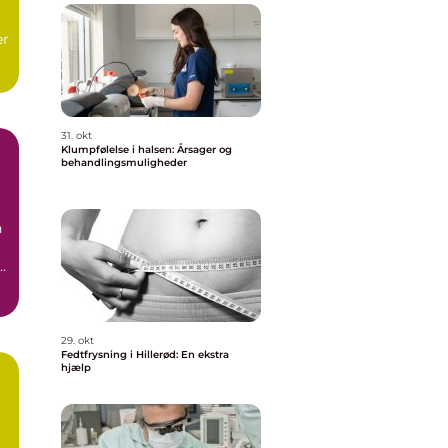
er
t
31. okt
Klumpfølelse i halsen: Årsager og
behandlingsmuligheder
n
29. okt
Fedtfrysning i Hillerød: En ekstra
hjælp