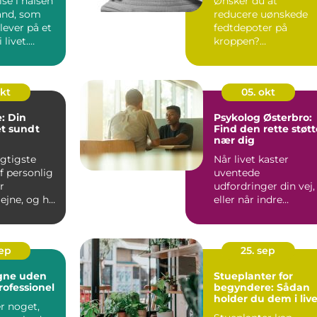
se i halsen
Ønsker du at
tand, som
reducere uønskede
ever på et
fedtdepoter på
 livet.
kroppen?
Fedtfrysning
Hiller&oslas...
okt
05. okt
: Din
Psykolog Østerbro:
et sundt
Find den rette støtt
nær dig
igtigste
Når livet kaster
f personlig
uventede
r
udfordringer din vej,
jne, og her
eller når indre
ndlægen en
konflikter skaber uro
k...
sep
25. sep
egne uden
Stueplanter for
rofessionel
begyndere: Sådan
holder du dem i liv
r noget,