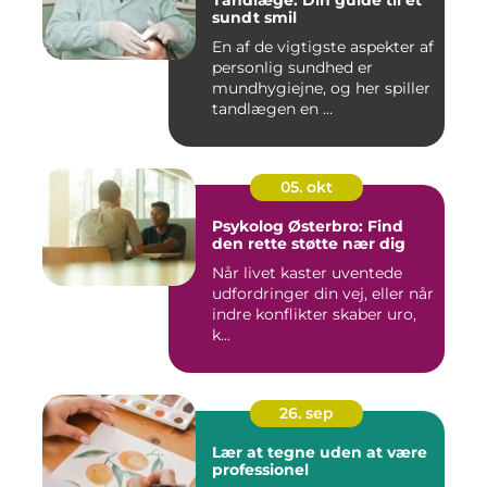
Tandlæge: Din guide til et
sundt smil
En af de vigtigste aspekter af
personlig sundhed er
mundhygiejne, og her spiller
tandlægen en ...
05. okt
Psykolog Østerbro: Find
den rette støtte nær dig
Når livet kaster uventede
udfordringer din vej, eller når
indre konflikter skaber uro,
k...
26. sep
Lær at tegne uden at være
professionel