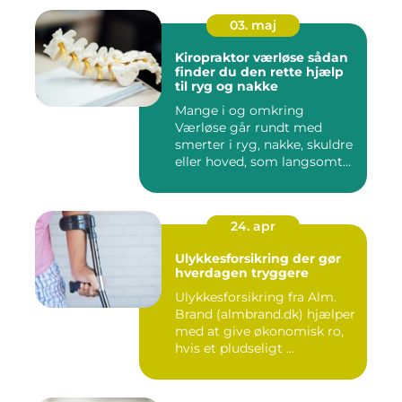
03. maj
Kiropraktor værløse sådan
finder du den rette hjælp
til ryg og nakke
Mange i og omkring
Værløse går rundt med
smerter i ryg, nakke, skuldre
eller hoved, som langsomt
er ...
24. apr
Ulykkesforsikring der gør
hverdagen tryggere
Ulykkesforsikring fra Alm.
Brand (almbrand.dk) hjælper
med at give økonomisk ro,
hvis et pludseligt ...