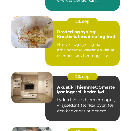
overvældende, kan...
23. sep
Broderi og syning:
Kreativitet med nål og tråd
Broderi og syning har i
århundreder været en del af
menneskers hverdag – fø...
23. sep
Akustik i hjemmet: Smarte
løsninger til bedre lyd
Lyden i vores hjem er noget,
vi sjældent tænker over, før
den begynder at genere ...