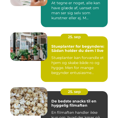
At tegne er noget, alle kan
have glæde af, uanset om
man ser sig selv som
kunstner eller ej. M...
25. sep
Stueplanter for begyndere:
Sådan holder du dem i live
Stueplanter kan forvandle et
hjem og skabe både ro og
hygge. Men for mange
begynder entusiasme...
25. sep
De bedste snacks til en
hyggelig filmaften
En filmaften handler ikke
kun om, hvad der kører på