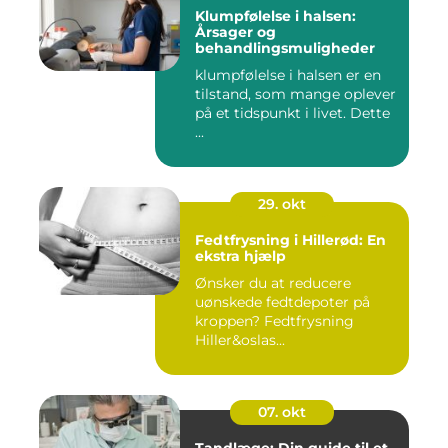
Klumpfølelse i halsen:
Årsager og
behandlingsmuligheder
klumpfølelse i halsen er en
tilstand, som mange oplever
på et tidspunkt i livet. Dette
...
29. okt
Fedtfrysning i Hillerød: En
ekstra hjælp
Ønsker du at reducere
uønskede fedtdepoter på
kroppen? Fedtfrysning
Hiller&oslas...
07. okt