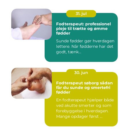
31. jul
Fodterapeut: professionel
pleje til trætte og ømme
fødder
Sunde fødder gør hverdagen
lettere. Når fødderne har det
godt, tænk...
30. jun
Fodterapeut søborg sådan
får du sunde og smertefri
fødder
En fodterapeut hjælper både
ved akutte smerter og som
forebyggelse i hverdagen.
Mange opdager først ...