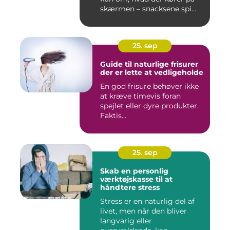
skærmen – snacksene spi...
25. sep
Guide til naturlige frisurer
der er lette at vedligeholde
En god frisure behøver ikke
at kræve timevis foran
spejlet eller dyre produkter.
Faktis...
25. sep
Skab en personlig
værktøjskasse til at
håndtere stress
Stress er en naturlig del af
livet, men når den bliver
langvarig eller