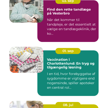
03. sep
Find den rette tandlæge
på Vesterbro
Når det kommer til
tandpleje, er det essentielt at
vælge en tandlægeklinik, der
ko...
01. sep
Vaccination i
Charlottenlund: En tryg og
tilgængelig løsning
I en tid, hvor forebyggelse af
sygdomme er vigtigere end
nogensinde, spiller apoteker
en central rol...
08. jul