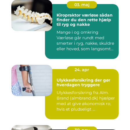
03. maj
Kiropraktor værløse sådan
finder du den rette hjælp
til ryg og nakke
Mange i og omkring
Værløse går rundt med
smerter i ryg, nakke, skuldre
eller hoved, som langsomt
er ...
24. apr
Ulykkesforsikring der gør
hverdagen tryggere
Ulykkesforsikring fra Alm.
Brand (almbrand.dk) hjælper
med at give økonomisk ro,
hvis et pludseligt ...