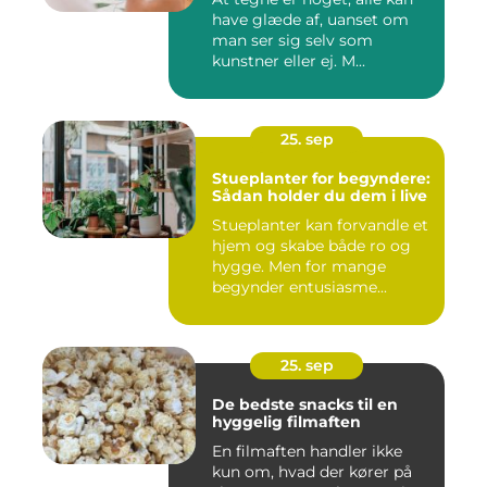
have glæde af, uanset om
man ser sig selv som
kunstner eller ej. M...
25. sep
Stueplanter for begyndere:
Sådan holder du dem i live
Stueplanter kan forvandle et
hjem og skabe både ro og
hygge. Men for mange
begynder entusiasme...
25. sep
De bedste snacks til en
hyggelig filmaften
En filmaften handler ikke
kun om, hvad der kører på