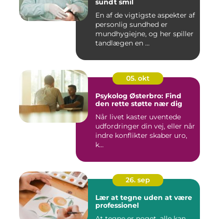
sundt smil
En af de vigtigste aspekter af
personlig sundhed er
mundhygiejne, og her spiller
tandlægen en ...
05. okt
Psykolog Østerbro: Find
den rette støtte nær dig
Når livet kaster uventede
udfordringer din vej, eller når
indre konflikter skaber uro,
k...
26. sep
Lær at tegne uden at være
professionel
At tegne er noget, alle kan