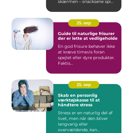
skærmen – snacksene spi...
25. sep
Guide til naturlige frisurer
der er lette at vedligeholde
En god frisure behøver ikke
at kræve timevis foran
spejlet eller dyre produkter.
Faktis...
25. sep
Skab en personlig
værktøjskasse til at
håndtere stress
Stress er en naturlig del af
livet, men når den bliver
langvarig eller
overvældende, kan...