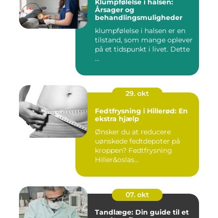
Klumpfølelse i halsen:
Årsager og
behandlingsmuligheder
klumpfølelse i halsen er en
tilstand, som mange oplever
på et tidspunkt i livet. Dette
...
29. okt
Fedtfrysning i Hillerød: En
ekstra hjælp
Ønsker du at reducere
uønskede fedtdepoter på
kroppen? Fedtfrysning
Hiller&oslas...
07. okt
Tandlæge: Din guide til et