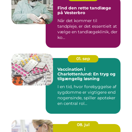
Find den rette tandlæge
på Vesterbro
Når det kommer til
tandpleje, er det essentielt at
vælge en tandlægeklinik, der
ko...
01. sep
Vaccination i
Charlottenlund: En tryg og
tilgængelig løsning
I en tid, hvor forebyggelse af
sygdomme er vigtigere end
nogensinde, spiller apoteker
en central rol...
08. jul