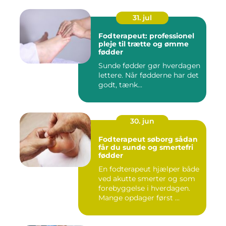
31. jul
Fodterapeut: professionel
pleje til trætte og ømme
fødder
Sunde fødder gør hverdagen
lettere. Når fødderne har det
godt, tænk...
30. jun
Fodterapeut søborg sådan
får du sunde og smertefri
fødder
En fodterapeut hjælper både
ved akutte smerter og som
forebyggelse i hverdagen.
Mange opdager først ...