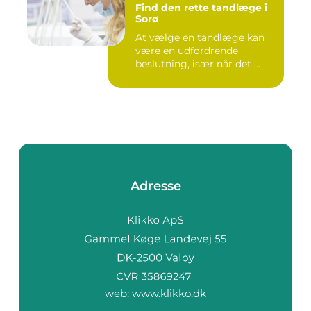
Find den rette tandlæge i
Sorø
At vælge en tandlæge kan
være en udfordrende
beslutning, især når det ...
Adresse
web:
www.klikko.dk