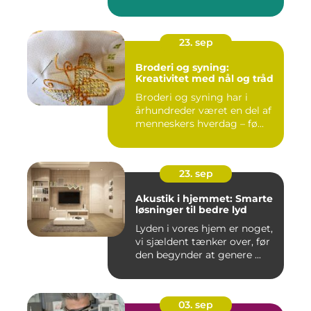
23. sep
Broderi og syning:
Kreativitet med nål og tråd
Broderi og syning har i
århundreder været en del af
menneskers hverdag – fø...
23. sep
Akustik i hjemmet: Smarte
løsninger til bedre lyd
Lyden i vores hjem er noget,
vi sjældent tænker over, før
den begynder at genere ...
03. sep