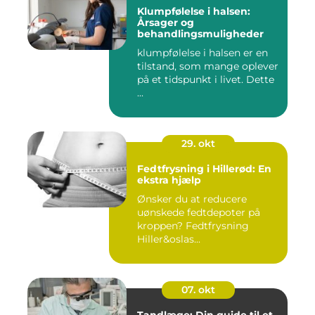
Klumpfølelse i halsen:
Årsager og
behandlingsmuligheder
klumpfølelse i halsen er en
tilstand, som mange oplever
på et tidspunkt i livet. Dette
...
29. okt
Fedtfrysning i Hillerød: En
ekstra hjælp
Ønsker du at reducere
uønskede fedtdepoter på
kroppen? Fedtfrysning
Hiller&oslas...
07. okt