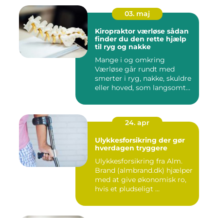
03. maj
Kiropraktor værløse sådan
finder du den rette hjælp
til ryg og nakke
Mange i og omkring
Værløse går rundt med
smerter i ryg, nakke, skuldre
eller hoved, som langsomt
er ...
24. apr
Ulykkesforsikring der gør
hverdagen tryggere
Ulykkesforsikring fra Alm.
Brand (almbrand.dk) hjælper
med at give økonomisk ro,
hvis et pludseligt ...