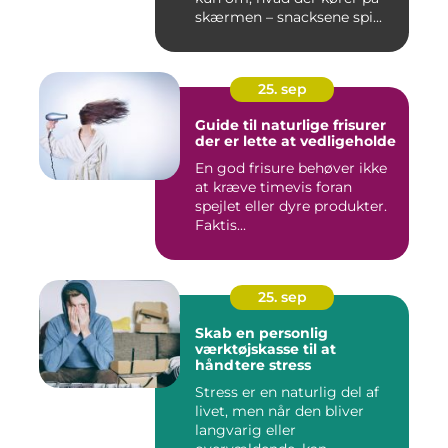
skærmen – snacksene spi...
25. sep
Guide til naturlige frisurer
der er lette at vedligeholde
En god frisure behøver ikke
at kræve timevis foran
spejlet eller dyre produkter.
Faktis...
25. sep
Skab en personlig
værktøjskasse til at
håndtere stress
Stress er en naturlig del af
livet, men når den bliver
langvarig eller