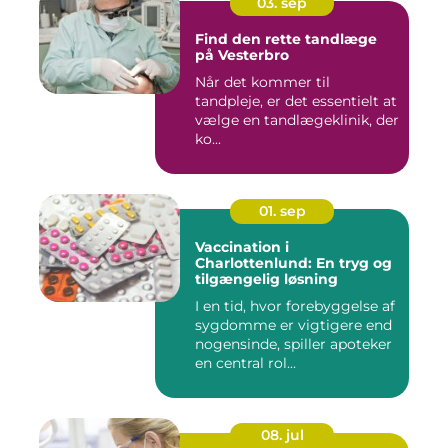
03. sep
Find den rette tandlæge
på Vesterbro
Når det kommer til
tandpleje, er det essentielt at
vælge en tandlægeklinik, der
ko...
01. sep
Vaccination i
Charlottenlund: En tryg og
tilgængelig løsning
I en tid, hvor forebyggelse af
sygdomme er vigtigere end
nogensinde, spiller apoteker
en central rol...
08. jul