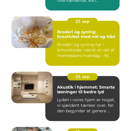
overvældende, kan...
23. sep
Broderi og syning:
Kreativitet med nål og tråd
Broderi og syning har i
århundreder været en del af
menneskers hverdag – fø...
23. sep
Akustik i hjemmet: Smarte
løsninger til bedre lyd
Lyden i vores hjem er noget,
vi sjældent tænker over, før
den begynder at genere ...