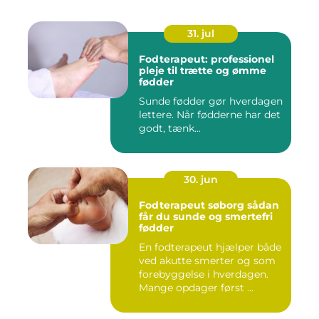
31. jul
Fodterapeut: professionel
pleje til trætte og ømme
fødder
Sunde fødder gør hverdagen
lettere. Når fødderne har det
godt, tænk...
30. jun
Fodterapeut søborg sådan
får du sunde og smertefri
fødder
En fodterapeut hjælper både
ved akutte smerter og som
forebyggelse i hverdagen.
Mange opdager først ...