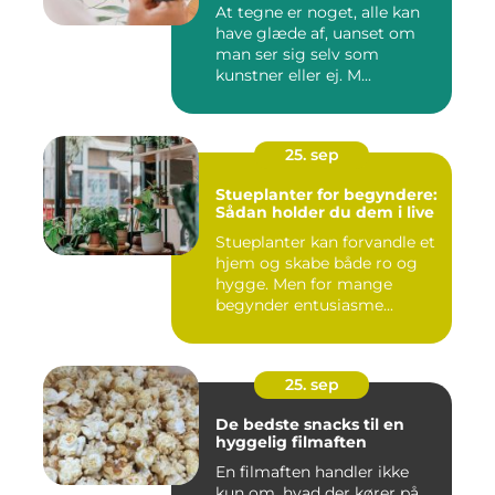
At tegne er noget, alle kan
have glæde af, uanset om
man ser sig selv som
kunstner eller ej. M...
25. sep
Stueplanter for begyndere:
Sådan holder du dem i live
Stueplanter kan forvandle et
hjem og skabe både ro og
hygge. Men for mange
begynder entusiasme...
25. sep
De bedste snacks til en
hyggelig filmaften
En filmaften handler ikke
kun om, hvad der kører på