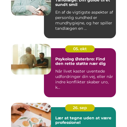
Tandlæge: Din guide til et
sundt smil
En af de vigtigste aspekter af
personlig sundhed er
mundhygiejne, og her spiller
tandlægen en ...
05. okt
Psykolog Østerbro: Find
den rette støtte nær dig
Når livet kaster uventede
udfordringer din vej, eller når
indre konflikter skaber uro,
k...
26. sep
Lær at tegne uden at være
professionel