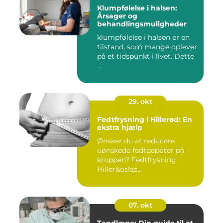
Klumpfølelse i halsen:
Årsager og
behandlingsmuligheder
klumpfølelse i halsen er en
tilstand, som mange oplever
på et tidspunkt i livet. Dette
...
29. okt
Fedtfrysning i Hillerød: En
ekstra hjælp
Ønsker du at reducere
uønskede fedtdepoter på
kroppen? Fedtfrysning
Hiller&oslas...
07. okt