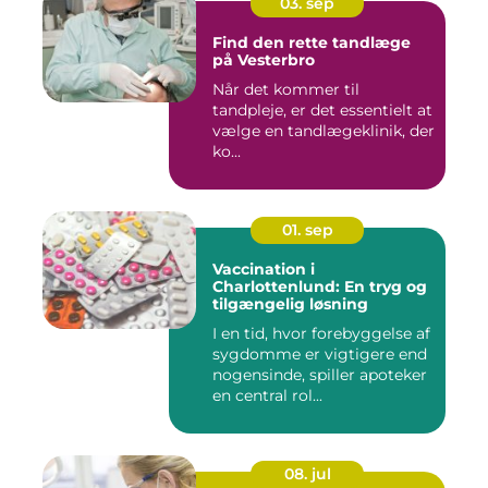
03. sep
Find den rette tandlæge
på Vesterbro
Når det kommer til
tandpleje, er det essentielt at
vælge en tandlægeklinik, der
ko...
01. sep
Vaccination i
Charlottenlund: En tryg og
tilgængelig løsning
I en tid, hvor forebyggelse af
sygdomme er vigtigere end
nogensinde, spiller apoteker
en central rol...
08. jul