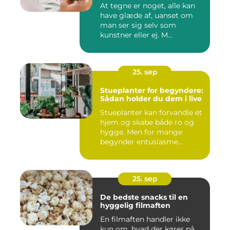
At tegne er noget, alle kan
have glæde af, uanset om
man ser sig selv som
kunstner eller ej. M...
25. sep
Stueplanter for begyndere:
Sådan holder du dem i live
Stueplanter kan forvandle et
hjem og skabe både ro og
hygge. Men for mange
begynder entusiasme...
25. sep
De bedste snacks til en
hyggelig filmaften
En filmaften handler ikke
kun om, hvad der kører på