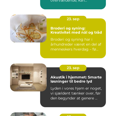
overvældende, kan...
23. sep
Broderi og syning:
Kreativitet med nål og tråd
Broderi og syning har i
århundreder været en del af
menneskers hverdag – fø...
23. sep
Akustik i hjemmet: Smarte
løsninger til bedre lyd
Lyden i vores hjem er noget,
vi sjældent tænker over, før
den begynder at genere ...