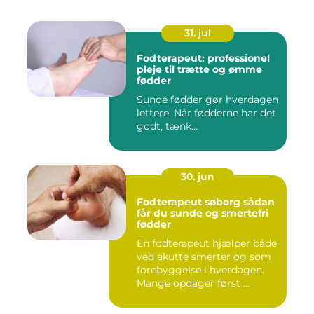
31. jul
Fodterapeut: professionel
pleje til trætte og ømme
fødder
Sunde fødder gør hverdagen
lettere. Når fødderne har det
godt, tænk...
30. jun
Fodterapeut søborg sådan
får du sunde og smertefri
fødder
En fodterapeut hjælper både
ved akutte smerter og som
forebyggelse i hverdagen.
Mange opdager først ...