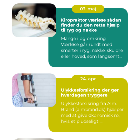
03. maj
Kiropraktor værløse sådan
finder du den rette hjælp
til ryg og nakke
Mange i og omkring
Værløse går rundt med
smerter i ryg, nakke, skuldre
eller hoved, som langsomt
er ...
24. apr
Ulykkesforsikring der gør
hverdagen tryggere
Ulykkesforsikring fra Alm.
Brand (almbrand.dk) hjælper
med at give økonomisk ro,
hvis et pludseligt ...