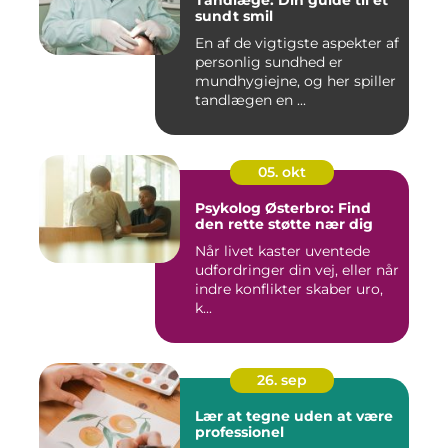
Tandlæge: Din guide til et
sundt smil
En af de vigtigste aspekter af
personlig sundhed er
mundhygiejne, og her spiller
tandlægen en ...
05. okt
Psykolog Østerbro: Find
den rette støtte nær dig
Når livet kaster uventede
udfordringer din vej, eller når
indre konflikter skaber uro,
k...
26. sep
Lær at tegne uden at være
professionel