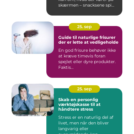
skærmen – snacksene spi...
25. sep
Guide til naturlige frisurer
der er lette at vedligeholde
En god frisure behøver ikke
at kræve timevis foran
spejlet eller dyre produkter.
Faktis...
25. sep
Skab en personlig
værktøjskasse til at
håndtere stress
Stress er en naturlig del af
livet, men når den bliver
langvarig eller