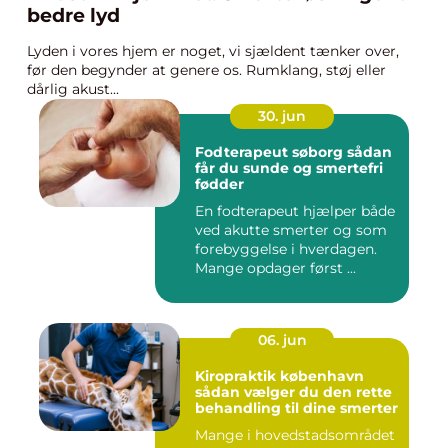
bedre lyd
Lyden i vores hjem er noget, vi sjældent tænker over,
før den begynder at genere os. Rumklang, støj eller
dårlig akust...
30. jun
Fodterapeut søborg sådan
får du sunde og smertefri
fødder
En fodterapeut hjælper både
ved akutte smerter og som
forebyggelse i hverdagen.
Mange opdager først ...
06. jun
Kiropraktik københavn
sådan vælger du den rette
behandling til dine smerter
Mange i hovedstadsområdet