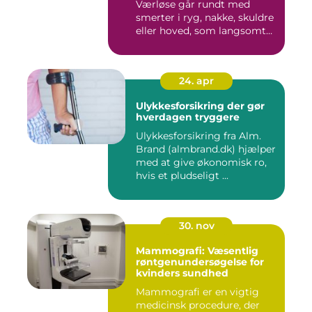
Værløse går rundt med
smerter i ryg, nakke, skuldre
eller hoved, som langsomt
er ...
24. apr
Ulykkesforsikring der gør
hverdagen tryggere
Ulykkesforsikring fra Alm.
Brand (almbrand.dk) hjælper
med at give økonomisk ro,
hvis et pludseligt ...
30. nov
Mammografi: Væsentlig
røntgenundersøgelse for
kvinders sundhed
Mammografi er en vigtig
medicinsk procedure, der