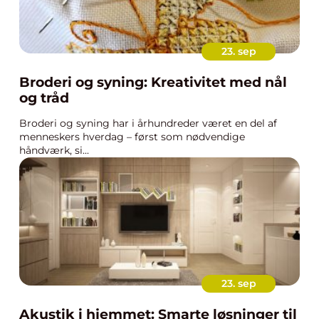
23. sep
Broderi og syning: Kreativitet med nål
og tråd
Broderi og syning har i århundreder været en del af
menneskers hverdag – først som nødvendige
håndværk, si...
23. sep
Akustik i hjemmet: Smarte løsninger til