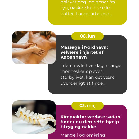
oplever daglige gener fra
ryg, nakke, skuldre eller
hofter. Lange arbejdsd...
06. jun
Massage i Nordhavn:
velvære i hjertet af
København
I den travle hverdag, mange
mennesker oplever i
storbylivet, kan det være
uvurderligt at finde...
03. maj
Kiropraktor værløse sådan
finder du den rette hjælp
til ryg og nakke
Mange i og omkring