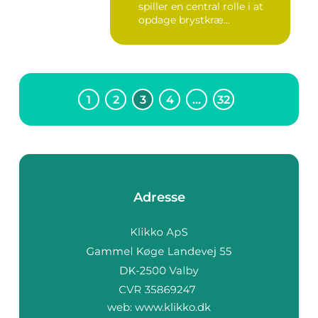
spiller en central rolle i at
opdage brystkræ...
1
2
3
4
…
32
Adresse
web:
www.klikko.dk