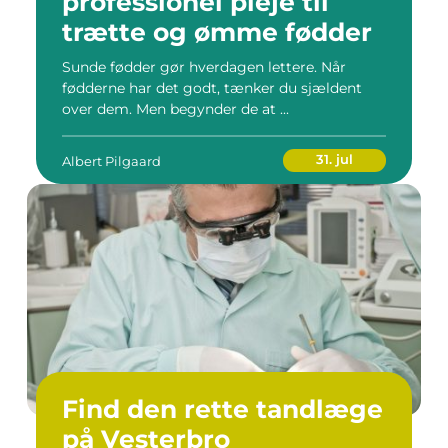
professionel pleje til
trætte og ømme fødder
Sunde fødder gør hverdagen lettere. Når
fødderne har det godt, tænker du sjældent
over dem. Men begynder de at ...
31. jul
Albert Pilgaard
Find den rette tandlæge
på Vesterbro