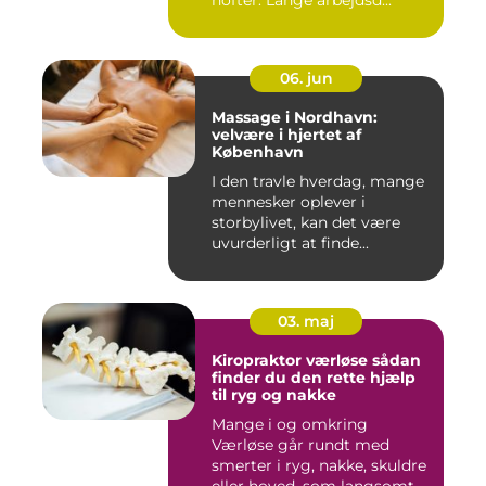
hofter. Lange arbejdsd...
06. jun
Massage i Nordhavn:
velvære i hjertet af
København
I den travle hverdag, mange
mennesker oplever i
storbylivet, kan det være
uvurderligt at finde...
03. maj
Kiropraktor værløse sådan
finder du den rette hjælp
til ryg og nakke
Mange i og omkring
Værløse går rundt med
smerter i ryg, nakke, skuldre