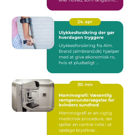
eller hoved, som langsomt
er ...
24. apr
Ulykkesforsikring der gør
hverdagen tryggere
Ulykkesforsikring fra Alm.
Brand (almbrand.dk) hjælper
med at give økonomisk ro,
hvis et pludseligt ...
30. nov
Mammografi: Væsentlig
røntgenundersøgelse for
kvinders sundhed
Mammografi er en vigtig
medicinsk procedure, der
spiller en central rolle i at
opdage brystkræ...