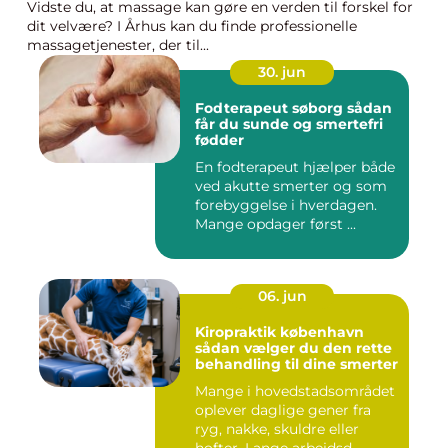
Vidste du, at massage kan gøre en verden til forskel for
dit velvære? I Århus kan du finde professionelle
massagetjenester, der til...
30. jun
Fodterapeut søborg sådan
får du sunde og smertefri
fødder
En fodterapeut hjælper både
ved akutte smerter og som
forebyggelse i hverdagen.
Mange opdager først ...
06. jun
Kiropraktik københavn
sådan vælger du den rette
behandling til dine smerter
Mange i hovedstadsområdet
oplever daglige gener fra
ryg, nakke, skuldre eller