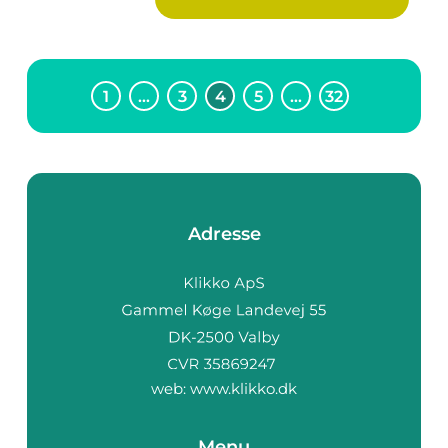
1
…
3
4
5
…
32
Adresse
web:
www.klikko.dk
Menu