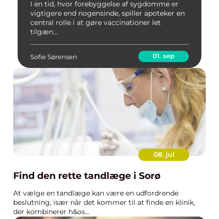
I en tid, hvor forebyggelse af sygdomme er
vigtigere end nogensinde, spiller apoteker en
central rolle i at gøre vaccinationer let
tilgæn...
01. sep
Sofie Sørensen
08. jul
Find den rette tandlæge i Sorø
At vælge en tandlæge kan være en udfordrende
beslutning, især når det kommer til at finde en klinik,
der kombinerer h&os...