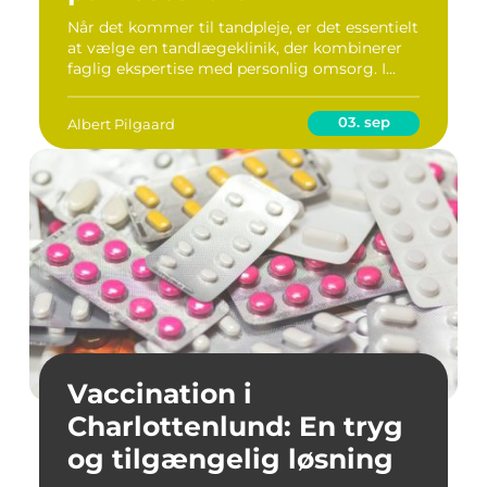
Når det kommer til tandpleje, er det essentielt
at vælge en tandlægeklinik, der kombinerer
faglig ekspertise med personlig omsorg. I...
03. sep
Albert Pilgaard
Vaccination i
Charlottenlund: En tryg
og tilgængelig løsning