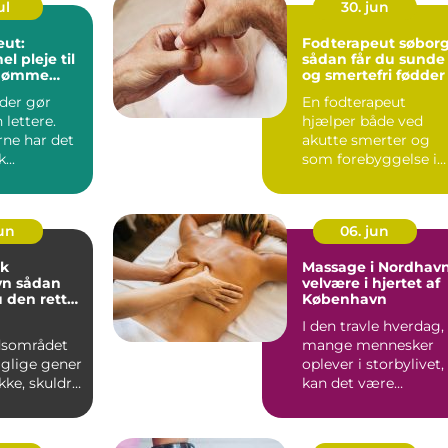
ul
30. jun
eut:
Fodterapeut søbor
el pleje til
sådan får du sunde
g ømme
og smertefri fødder
der gør
En fodterapeut
lettere.
hjælper både ved
rne har det
akutte smerter og
...
som forebyggelse i
hverdagen. Mange
opdager først ...
jun
06. jun
ik
Massage i Nordhavn
dan
velvære i hjertet af
 den rette
København
g til dine
I den travle hverdag,
dsområdet
mange mennesker
aglige gener
oplever i storbylivet,
akke, skuldre
kan det være
er. Lange
uvurderligt at finde...