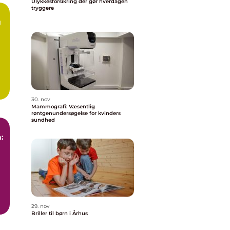
Ulykkesforsikring der gør hverdagen
tryggere
g
30. nov
Mammografi: Væsentlig
røntgenundersøgelse for kvinders
sundhed
:
29. nov
Briller til børn i Århus