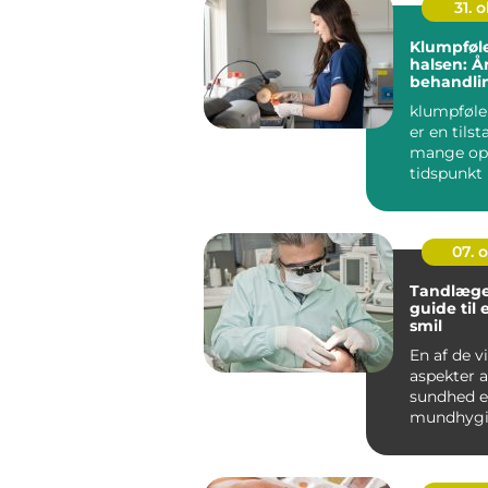
31. o
Klumpføle
halsen: Å
behandli
der
klumpfølel
er en tils
mange opl
tidspunkt i
Dette ...
07. 
Tandlæge
guide til 
smil
En af de v
aspekter a
sundhed e
mundhygie
spiller ta
...