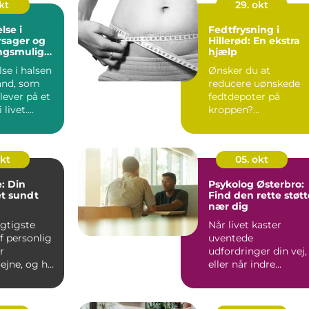
kt
29. okt
lse i
Fedtfrysning i
rsager og
Hillerød: En ekstra
ngsmulighe
hjælp
se i halsen
Ønsker du at
tand, som
reducere uønskede
ever på et
fedtdepoter på
 livet.
kroppen?
Fedtfrysning
Hiller&oslas...
okt
05. okt
: Din
Psykolog Østerbro:
et sundt
Find den rette støtt
nær dig
igtigste
Når livet kaster
f personlig
uventede
r
udfordringer din vej,
jne, og her
eller når indre
ndlægen en
konflikter skaber uro
k...