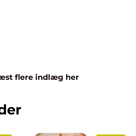
æst flere indlæg her
der