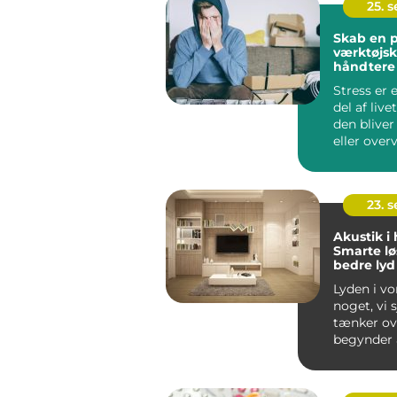
25. 
Skab en p
værktøjska
håndtere 
Stress er 
del af liv
den bliver
eller ove
kan...
23. 
Akustik i
Smarte lø
bedre lyd
Lyden i vo
noget, vi 
tænker ove
begynder a