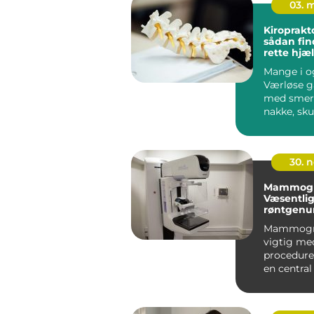
03. 
Kiroprakt
sådan fin
rette hjæl
nakke
Mange i o
Værløse g
med smert
nakke, sku
hoved, s
er ...
30. 
Mammogra
Væsentli
røntgenu
e for kvin
Mammogra
sundhed
vigtig me
procedure,
en central 
opdage bry