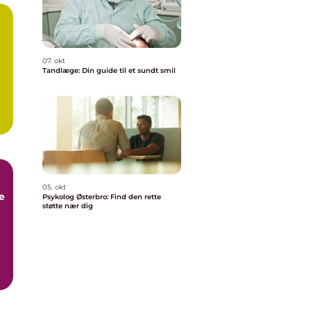
07. okt
Tandlæge: Din guide til et sundt smil
05. okt
e
Psykolog Østerbro: Find den rette
støtte nær dig
,