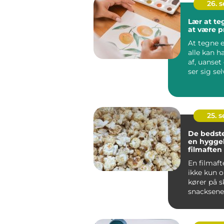
26. 
Lær at t
at være p
At tegne e
alle kan 
af, uanse
ser sig se
kunstner el
25. 
De bedste
en hyggel
filmaften
En filmaft
ikke kun 
kører på 
snacksene 