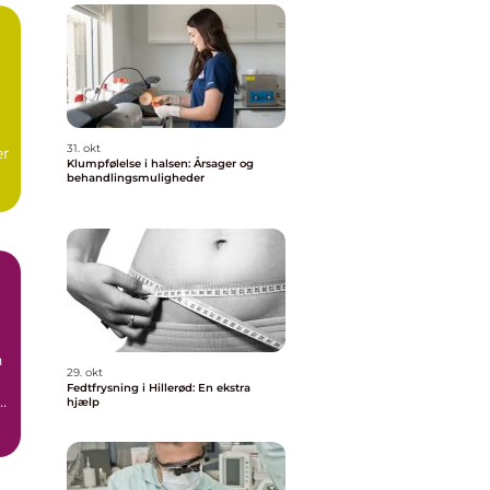
31. okt
er
Klumpfølelse i halsen: Årsager og
behandlingsmuligheder
t
n
29. okt
Fedtfrysning i Hillerød: En ekstra
hjælp