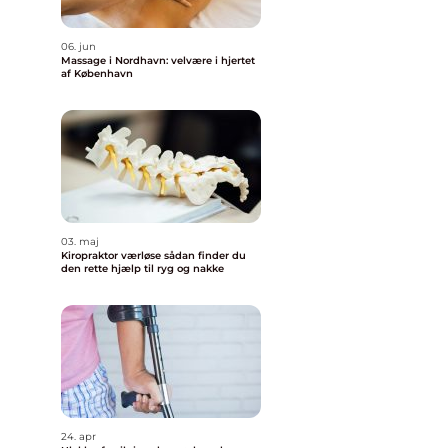
06. jun
Massage i Nordhavn: velvære i hjertet
af København
03. maj
Kiropraktor værløse sådan finder du
den rette hjælp til ryg og nakke
24. apr