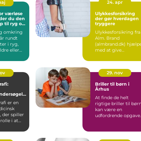
maj
24. apr
or værløse
Ulykkesforsikring
der du den
der gør hverdagen
p til ryg og
tryggere
g omkring
Ulykkesforsikring fra
år rundt
Alm. Brand
er i ryg,
(almbrand.dk) hjælp
ldre eller
med at give
om langsomt
økonomisk ro, hvis e
pludseligt ...
nov
29. nov
fi:
Briller til børn i
g
Århus
ndersøgels
At finde de helt
ders
fi er en
rigtige briller til bør
dicinsk
kan være en
 der spiller
udfordrende opgave
rolle i at
for mange for&...
stkræ...