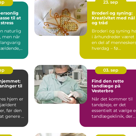
sep
23. sep
ersonlig
Broderi og syning:
sse til at
Kreativitet med nål
stress
og tråd
en naturlig
Broderi og syning h
et, men når
i århundreder været
 langvarig
en del af mennesker
rvældende,
hverdag – fø...
sep
03. sep
 hjemmet:
Find den rette
sninger til
tandlæge på
Vesterbro
res hjem er
Når det kommer til
sjældent
tandpleje, er det
r, før den
essentielt at vælge 
t genere ...
tandlægeklinik, der
ko...