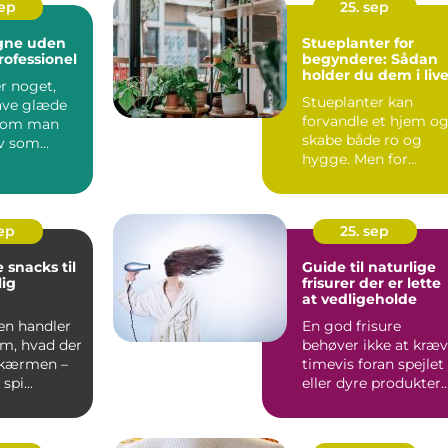
sep
25. sep
egne uden
Stueplanter for
rofessionel
begyndere: Sådan
holder du dem i liv
r noget,
Stueplanter kan
have glæde
forvandle et hjem o
t om man
skabe både ro og
lv som
hygge. Men for
ler ej. M...
mange begynder
entusiasme...
sep
25. sep
 snacks til
Guide til naturlige
ig
frisurer der er lette
at vedligeholde
en handler
En god frisure
om, hvad der
behøver ikke at kræ
skærmen –
timevis foran spejlet
spi...
eller dyre produkter.
Faktis...