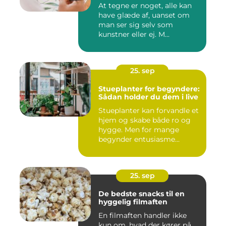
At tegne er noget, alle kan
have glæde af, uanset om
man ser sig selv som
kunstner eller ej. M...
25. sep
Stueplanter for begyndere:
Sådan holder du dem i live
Stueplanter kan forvandle et
hjem og skabe både ro og
hygge. Men for mange
begynder entusiasme...
25. sep
De bedste snacks til en
hyggelig filmaften
En filmaften handler ikke
kun om, hvad der kører på