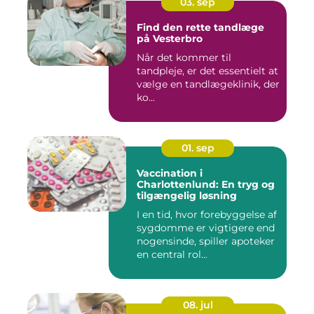
03. sep
Find den rette tandlæge
på Vesterbro
Når det kommer til
tandpleje, er det essentielt at
vælge en tandlægeklinik, der
ko...
01. sep
Vaccination i
Charlottenlund: En tryg og
tilgængelig løsning
I en tid, hvor forebyggelse af
sygdomme er vigtigere end
nogensinde, spiller apoteker
en central rol...
08. jul