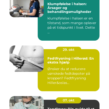
Klumpfølelse i halsen:
Årsager og
behandlingsmuligheder
klumpfølelse i halsen er en
tilstand, som mange oplever
på et tidspunkt i livet. Dette
...
29. okt
Fedtfrysning i Hillerød: En
ekstra hjælp
Ønsker du at reducere
uønskede fedtdepoter på
kroppen? Fedtfrysning
Hiller&oslas...
07. okt