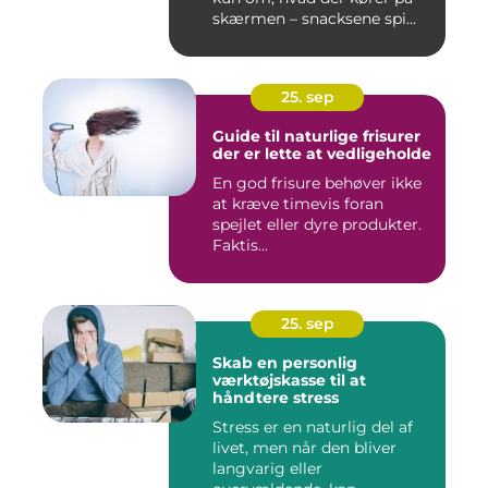
skærmen – snacksene spi...
25. sep
Guide til naturlige frisurer
der er lette at vedligeholde
En god frisure behøver ikke
at kræve timevis foran
spejlet eller dyre produkter.
Faktis...
25. sep
Skab en personlig
værktøjskasse til at
håndtere stress
Stress er en naturlig del af
livet, men når den bliver
langvarig eller