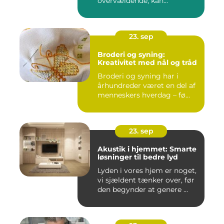
overvældende, kan...
23. sep
Broderi og syning:
Kreativitet med nål og tråd
Broderi og syning har i
århundreder været en del af
menneskers hverdag – fø...
23. sep
Akustik i hjemmet: Smarte
løsninger til bedre lyd
Lyden i vores hjem er noget,
vi sjældent tænker over, før
den begynder at genere ...