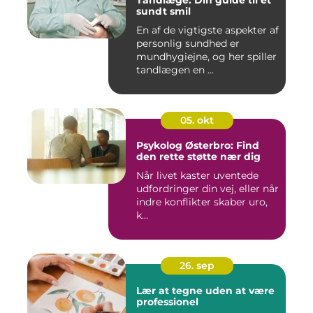
Tandlæge: Din guide til et
sundt smil
En af de vigtigste aspekter af
personlig sundhed er
mundhygiejne, og her spiller
tandlægen en ...
05. okt
Psykolog Østerbro: Find
den rette støtte nær dig
Når livet kaster uventede
udfordringer din vej, eller når
indre konflikter skaber uro,
k...
26. sep
Lær at tegne uden at være
professionel