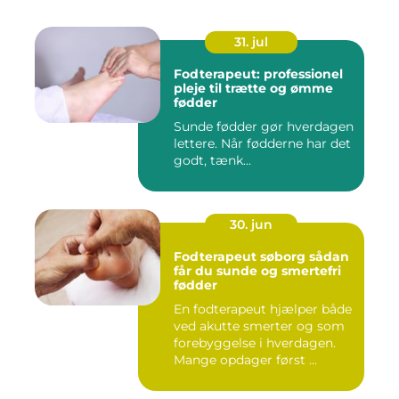
31. jul
Fodterapeut: professionel
pleje til trætte og ømme
fødder
Sunde fødder gør hverdagen
lettere. Når fødderne har det
godt, tænk...
30. jun
Fodterapeut søborg sådan
får du sunde og smertefri
fødder
En fodterapeut hjælper både
ved akutte smerter og som
forebyggelse i hverdagen.
Mange opdager først ...