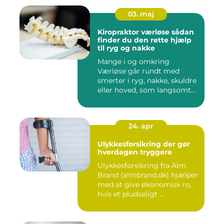
03. maj
Kiropraktor værløse sådan
finder du den rette hjælp
til ryg og nakke
Mange i og omkring
Værløse går rundt med
smerter i ryg, nakke, skuldre
eller hoved, som langsomt
er ...
24. apr
Ulykkesforsikring der gør
hverdagen tryggere
Ulykkesforsikring fra Alm.
Brand (almbrand.dk) hjælper
med at give økonomisk ro,
hvis et pludseligt ...