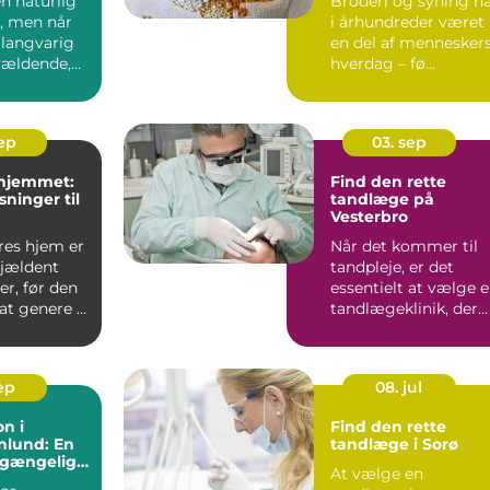
en naturlig
Broderi og syning h
et, men når
i århundreder været
 langvarig
en del af mennesker
rvældende,
hverdag – fø...
sep
03. sep
 hjemmet:
Find den rette
sninger til
tandlæge på
Vesterbro
res hjem er
Når det kommer til
sjældent
tandpleje, er det
r, før den
essentielt at vælge 
t genere ...
tandlægeklinik, der
ko...
sep
08. jul
on i
Find den rette
nlund: En
tandlæge i Sorø
ilgængelig
At vælge en