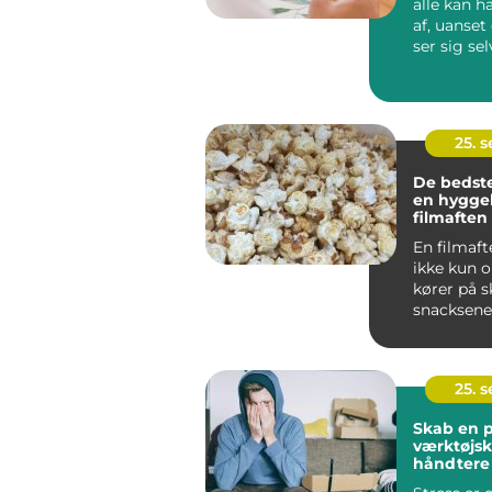
alle kan 
af, uanse
ser sig se
kunstner el
25. 
De bedste
en hyggel
filmaften
En filmaft
ikke kun 
kører på 
snacksene 
25. 
Skab en p
værktøjska
håndtere 