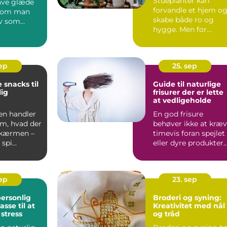
Stueplanter kan
have glæde
forvandle et hjem o
t om man
skabe både ro og
lv som
hygge. Men for
ler ej. M...
mange begynder
entusiasme...
sep
25. sep
 snacks til
Guide til naturlige
ig
frisurer der er lette
at vedligeholde
en handler
En god frisure
om, hvad der
behøver ikke at kræ
skærmen –
timevis foran spejlet
spi...
eller dyre produkter.
Faktis...
sep
23. sep
ersonlig
Broderi og syning:
sse til at
Kreativitet med nål
stress
og tråd