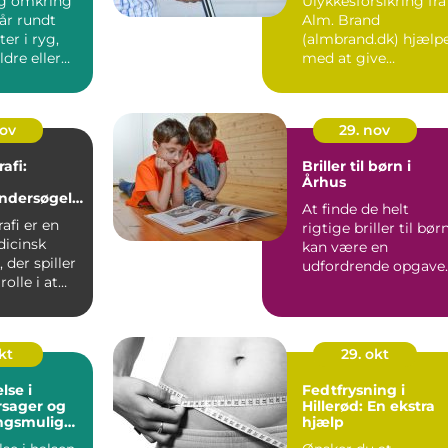
g omkring
Ulykkesforsikring fra
år rundt
Alm. Brand
er i ryg,
(almbrand.dk) hjælp
ldre eller
med at give
om langsomt
økonomisk ro, hvis e
pludseligt ...
nov
29. nov
fi:
Briller til børn i
g
Århus
ndersøgels
At finde de helt
ders
fi er en
rigtige briller til bør
dicinsk
kan være en
 der spiller
udfordrende opgave
rolle i at
for mange for&...
stkræ...
kt
29. okt
lse i
Fedtfrysning i
rsager og
Hillerød: En ekstra
ngsmulighe
hjælp