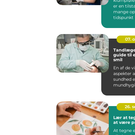
klumpfølel
er en tils
mange opl
tidspunkt i
Dette ...
07. 
Tandlæge
guide til 
smil
En af de v
aspekter a
sundhed e
mundhygie
spiller ta
...
26. 
Lær at t
at være p
At tegne e