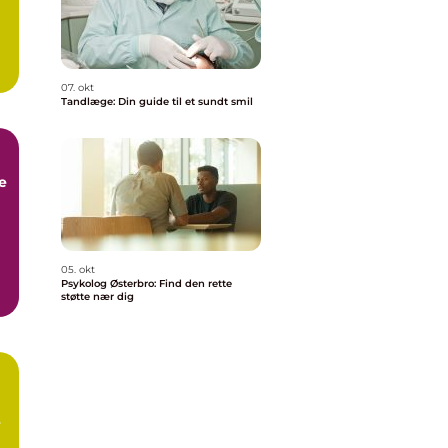
07. okt
Tandlæge: Din guide til et sundt smil
e
05. okt
Psykolog Østerbro: Find den rette
støtte nær dig
,
e