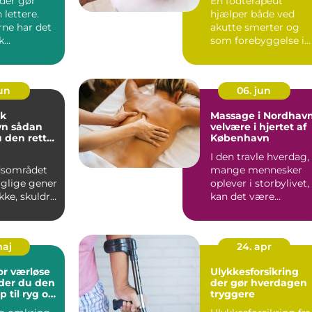
der gør
En fodterapeut
lettere.
hjælper både ved
rne har det
akutte smerter og
...
som forebyggelse i
hverdagen. Mange
opdager først ...
jun
06. jun
ik
Massage i Nordhavn
dan
velvære i hjertet af
 den rette
København
g til dine
I den travle hverdag,
dsområdet
mange mennesker
aglige gener
oplever i storbylivet,
akke, skuldre
kan det være
er. Lange
uvurderligt at finde...
maj
24. apr
or værløse
Ulykkesforsikring
der du den
der gør hverdagen
p til ryg og
tryggere