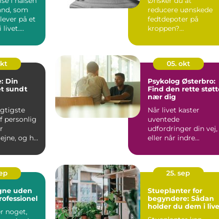
se i halsen
Ønsker du at
tand, som
reducere uønskede
ever på et
fedtdepoter på
 livet.
kroppen?
Fedtfrysning
Hiller&oslas...
okt
05. okt
: Din
Psykolog Østerbro:
et sundt
Find den rette støtt
nær dig
igtigste
Når livet kaster
f personlig
uventede
r
udfordringer din vej,
jne, og her
eller når indre
ndlægen en
konflikter skaber uro
k...
sep
25. sep
egne uden
Stueplanter for
rofessionel
begyndere: Sådan
holder du dem i liv
r noget,