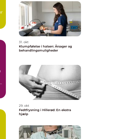
er
t
31. okt
Klumpfølelse i halsen: Årsager og
behandlingsmuligheder
n
29. okt
Fedtfrysning i Hillerød: En ekstra
hjælp