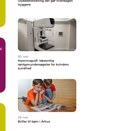
Ulykkesforsikring der gør hverdagen
tryggere
:
30. nov
Mammografi: Væsentlig
røntgenundersøgelse for kvinders
sundhed
29. nov
Briller til børn i Århus