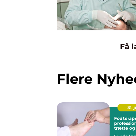
Få l
Flere Nyhe
31. j
Fodterap
profession
trætte o
fødder