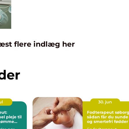
æst flere indlæg her
der
ul
30. jun
eut:
Fodterapeut søbor
el pleje til
sådan får du sunde
g ømme
og smertefri fødder