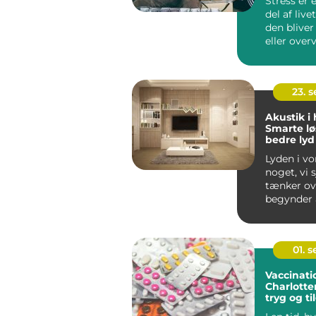
Stress er 
del af liv
den bliver
eller ove
kan...
23. 
Akustik i
Smarte lø
bedre lyd
Lyden i vo
noget, vi 
tænker ove
begynder a
01. 
Vaccinati
Charlotte
tryg og t
løsning