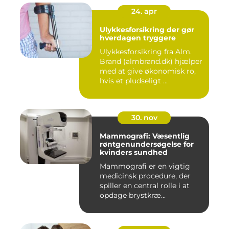
24. apr
Ulykkesforsikring der gør
hverdagen tryggere
Ulykkesforsikring fra Alm.
Brand (almbrand.dk) hjælper
med at give økonomisk ro,
hvis et pludseligt ...
30. nov
Mammografi: Væsentlig
røntgenundersøgelse for
kvinders sundhed
Mammografi er en vigtig
medicinsk procedure, der
spiller en central rolle i at
opdage brystkræ...