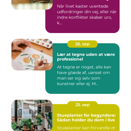
Når livet kaster uventede
udfordringer din vej, eller når
indre konflikter skaber uro,
k...
26. sep
Lær at tegne uden at være
professionel
At tegne er noget, alle kan
have glæde af, uanset om
man ser sig selv som
kunstner eller ej. M...
25. sep
Stueplanter for begyndere:
Sådan holder du dem i live
Stueplanter kan forvandle et