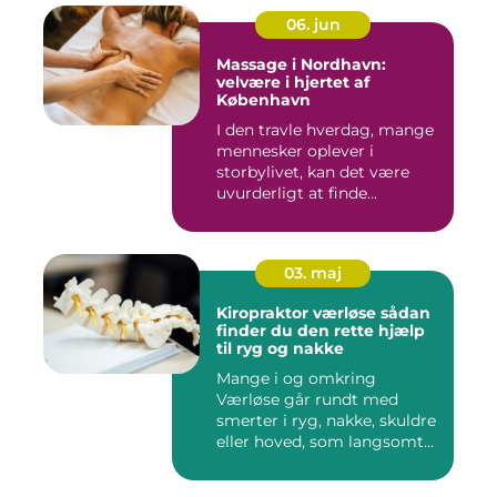
06. jun
Massage i Nordhavn:
velvære i hjertet af
København
I den travle hverdag, mange
mennesker oplever i
storbylivet, kan det være
uvurderligt at finde...
03. maj
Kiropraktor værløse sådan
finder du den rette hjælp
til ryg og nakke
Mange i og omkring
Værløse går rundt med
smerter i ryg, nakke, skuldre
eller hoved, som langsomt
er ...