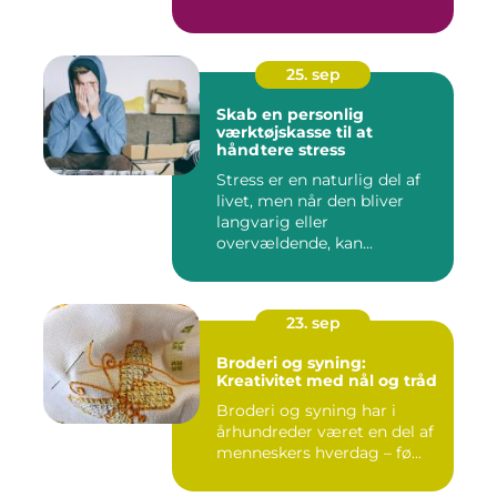
25. sep
Skab en personlig
værktøjskasse til at
håndtere stress
Stress er en naturlig del af
livet, men når den bliver
langvarig eller
overvældende, kan...
23. sep
Broderi og syning:
Kreativitet med nål og tråd
Broderi og syning har i
århundreder været en del af
menneskers hverdag – fø...