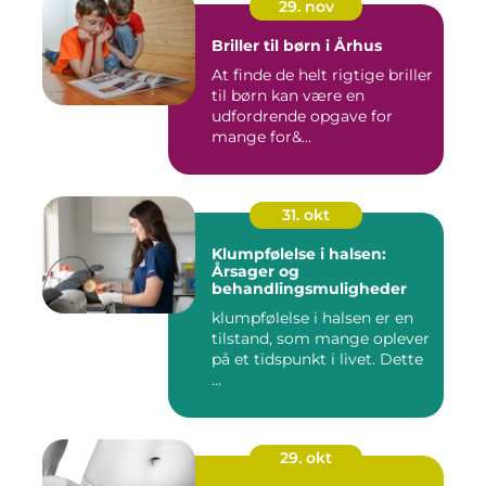
29. nov
Briller til børn i Århus
At finde de helt rigtige briller
til børn kan være en
udfordrende opgave for
mange for&...
31. okt
Klumpfølelse i halsen:
Årsager og
behandlingsmuligheder
klumpfølelse i halsen er en
tilstand, som mange oplever
på et tidspunkt i livet. Dette
...
29. okt