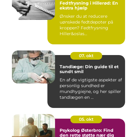
Fedtfrysning i Hillerød: En
ekstra hjælp
Ønsker du at reducere
uønskede fedtdepoter på
kroppen? Fedtfrysning
Hiller&oslas...
07. okt
Tandlæge: Din guide til et
sundt smil
En af de vigtigste aspekter af
personlig sundhed er
mundhygiejne, og her spiller
tandlægen en ...
05. okt
Psykolog Østerbro: Find
den rette støtte nær dig