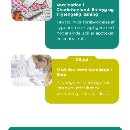
Vaccination i
Charlottenlund: En tryg og
tilgængelig løsning
I en tid, hvor forebyggelse af
sygdomme er vigtigere end
nogensinde, spiller apoteker
en central rol...
08. jul
Find den rette tandlæge i
Sorø
At vælge en tandlæge kan
være en udfordrende
beslutning, især når det ...