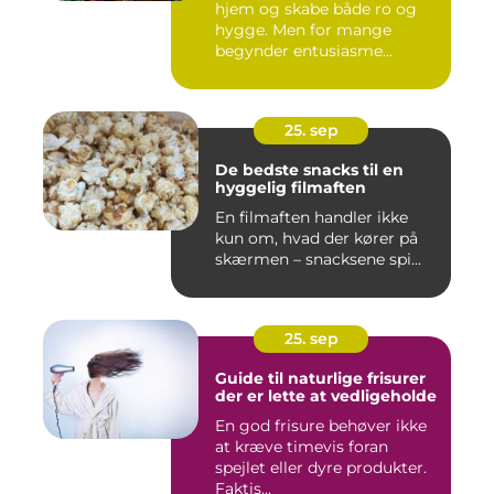
hjem og skabe både ro og
hygge. Men for mange
begynder entusiasme...
25. sep
De bedste snacks til en
hyggelig filmaften
En filmaften handler ikke
kun om, hvad der kører på
skærmen – snacksene spi...
25. sep
Guide til naturlige frisurer
der er lette at vedligeholde
En god frisure behøver ikke
at kræve timevis foran
spejlet eller dyre produkter.
Faktis...