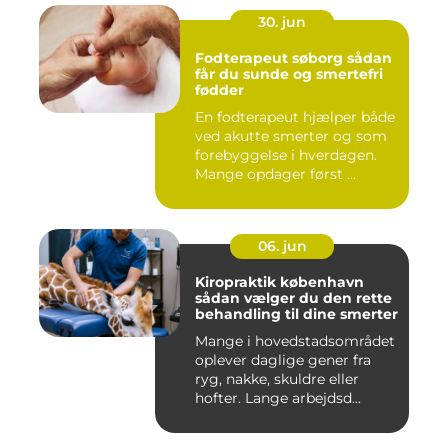
30. jun
Fodterapeut søborg sådan
får du sunde og smertefri
fødder
En fodterapeut hjælper både
ved akutte smerter og som
forebyggelse i hverdagen.
Mange opdager først ...
06. jun
Kiropraktik københavn
sådan vælger du den rette
behandling til dine smerter
Mange i hovedstadsområdet
oplever daglige gener fra
ryg, nakke, skuldre eller
hofter. Lange arbejdsd...