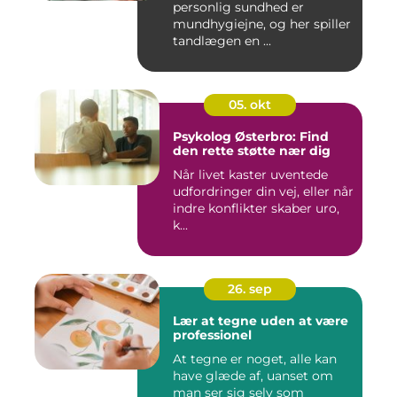
personlig sundhed er
mundhygiejne, og her spiller
tandlægen en ...
05. okt
Psykolog Østerbro: Find
den rette støtte nær dig
Når livet kaster uventede
udfordringer din vej, eller når
indre konflikter skaber uro,
k...
26. sep
Lær at tegne uden at være
professionel
At tegne er noget, alle kan
have glæde af, uanset om
man ser sig selv som