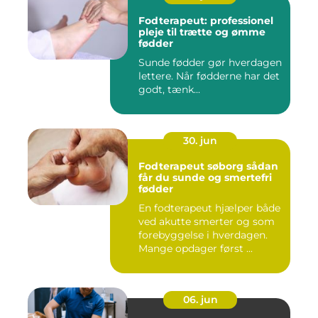
Fodterapeut: professionel
pleje til trætte og ømme
fødder
Sunde fødder gør hverdagen
lettere. Når fødderne har det
godt, tænk...
30. jun
Fodterapeut søborg sådan
får du sunde og smertefri
fødder
En fodterapeut hjælper både
ved akutte smerter og som
forebyggelse i hverdagen.
Mange opdager først ...
06. jun