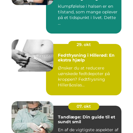
klumpfølelse i halsen er en
tilstand, som mange oplever
på et tidspunkt i livet. Dette
...
29. okt
Fedtfrysning i Hillerød: En
ekstra hjælp
Ønsker du at reducere
uønskede fedtdepoter på
kroppen? Fedtfrysning
Hiller&oslas...
07. okt
Tandlæge: Din guide til et
sundt smil
En af de vigtigste aspekter af