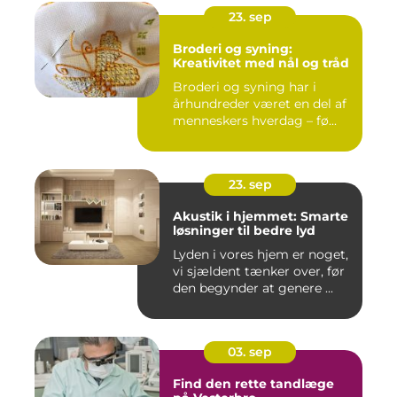
23. sep
Broderi og syning:
Kreativitet med nål og tråd
Broderi og syning har i
århundreder været en del af
menneskers hverdag – fø...
23. sep
Akustik i hjemmet: Smarte
løsninger til bedre lyd
Lyden i vores hjem er noget,
vi sjældent tænker over, før
den begynder at genere ...
03. sep
Find den rette tandlæge