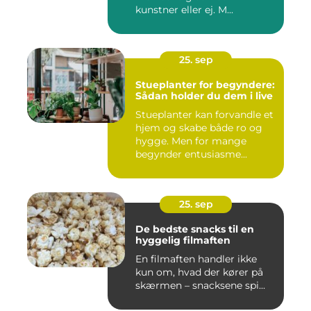
kunstner eller ej. M...
25. sep
Stueplanter for begyndere:
Sådan holder du dem i live
Stueplanter kan forvandle et
hjem og skabe både ro og
hygge. Men for mange
begynder entusiasme...
25. sep
De bedste snacks til en
hyggelig filmaften
En filmaften handler ikke
kun om, hvad der kører på
skærmen – snacksene spi...