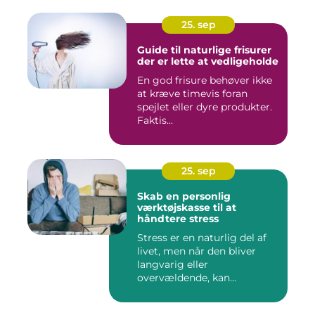
25. sep
Guide til naturlige frisurer
der er lette at vedligeholde
En god frisure behøver ikke
at kræve timevis foran
spejlet eller dyre produkter.
Faktis...
25. sep
Skab en personlig
værktøjskasse til at
håndtere stress
Stress er en naturlig del af
livet, men når den bliver
langvarig eller
overvældende, kan...