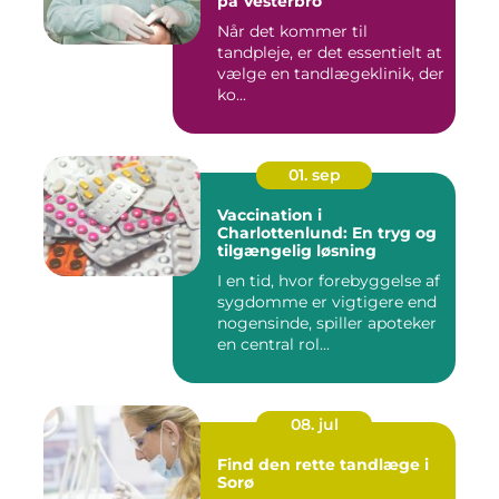
på Vesterbro
Når det kommer til
tandpleje, er det essentielt at
vælge en tandlægeklinik, der
ko...
01. sep
Vaccination i
Charlottenlund: En tryg og
tilgængelig løsning
I en tid, hvor forebyggelse af
sygdomme er vigtigere end
nogensinde, spiller apoteker
en central rol...
08. jul
Find den rette tandlæge i
Sorø