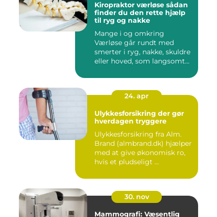
Kiropraktor værløse sådan
finder du den rette hjælp
til ryg og nakke
Mange i og omkring
Værløse går rundt med
smerter i ryg, nakke, skuldre
eller hoved, som langsomt
er ...
24. apr
Ulykkesforsikring der gør
hverdagen tryggere
Ulykkesforsikring fra Alm.
Brand (almbrand.dk) hjælper
med at give økonomisk ro,
hvis et pludseligt ...
30. nov
Mammografi: Væsentlig