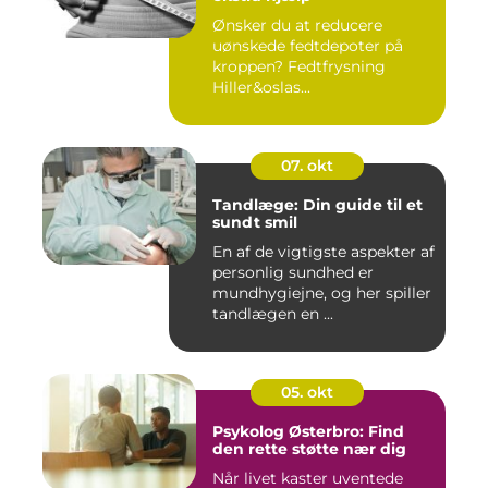
Ønsker du at reducere
uønskede fedtdepoter på
kroppen? Fedtfrysning
Hiller&oslas...
07. okt
Tandlæge: Din guide til et
sundt smil
En af de vigtigste aspekter af
personlig sundhed er
mundhygiejne, og her spiller
tandlægen en ...
05. okt
Psykolog Østerbro: Find
den rette støtte nær dig
Når livet kaster uventede