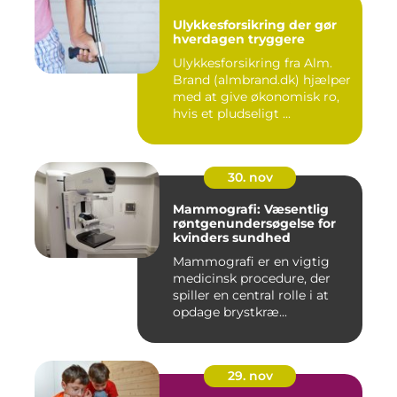
Ulykkesforsikring der gør
hverdagen tryggere
Ulykkesforsikring fra Alm.
Brand (almbrand.dk) hjælper
med at give økonomisk ro,
hvis et pludseligt ...
30. nov
Mammografi: Væsentlig
røntgenundersøgelse for
kvinders sundhed
Mammografi er en vigtig
medicinsk procedure, der
spiller en central rolle i at
opdage brystkræ...
29. nov