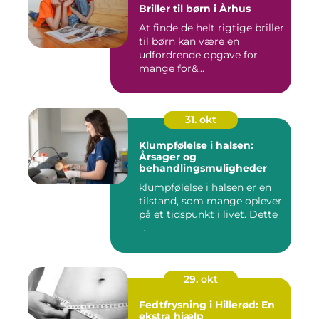
Briller til børn i Århus
At finde de helt rigtige briller
til børn kan være en
udfordrende opgave for
mange for&...
31. okt
Klumpfølelse i halsen:
Årsager og
behandlingsmuligheder
klumpfølelse i halsen er en
tilstand, som mange oplever
på et tidspunkt i livet. Dette
...
29. okt
Fedtfrysning i Hillerød: En
ekstra hjælp