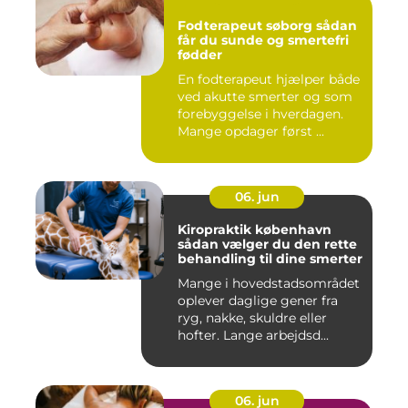
Fodterapeut søborg sådan
får du sunde og smertefri
fødder
En fodterapeut hjælper både
ved akutte smerter og som
forebyggelse i hverdagen.
Mange opdager først ...
06. jun
Kiropraktik københavn
sådan vælger du den rette
behandling til dine smerter
Mange i hovedstadsområdet
oplever daglige gener fra
ryg, nakke, skuldre eller
hofter. Lange arbejdsd...
06. jun