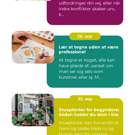
udfordringer din vej, eller når
indre konflikter skaber uro,
k...
26. sep
Lær at tegne uden at være
professionel
At tegne er noget, alle kan
have glæde af, uanset om
man ser sig selv som
kunstner eller ej. M...
25. sep
Stueplanter for begyndere:
Sådan holder du dem i live
Stueplanter kan forvandle et
hjem og skabe både ro og
hygge. Men for mange