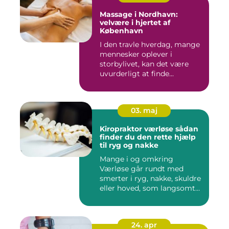
Massage i Nordhavn:
velvære i hjertet af
København
I den travle hverdag, mange
mennesker oplever i
storbylivet, kan det være
uvurderligt at finde...
03. maj
Kiropraktor værløse sådan
finder du den rette hjælp
til ryg og nakke
Mange i og omkring
Værløse går rundt med
smerter i ryg, nakke, skuldre
eller hoved, som langsomt
er ...
24. apr