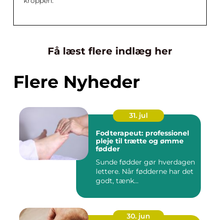
kroppen.
Få læst flere indlæg her
Flere Nyheder
31. jul
Fodterapeut: professionel
pleje til trætte og ømme
fødder
Sunde fødder gør hverdagen
lettere. Når fødderne har det
godt, tænk...
30. jun