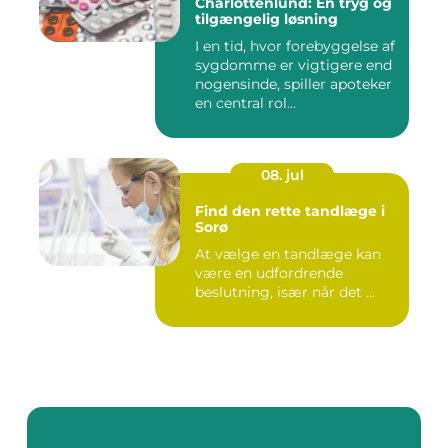
Charlottenlund: En tryg og
tilgængelig løsning
I en tid, hvor forebyggelse af
sygdomme er vigtigere end
nogensinde, spiller apoteker
en central rol...
08. jul
Find den rette tandlæge i
Sorø
At vælge en tandlæge kan
være en udfordrende
beslutning, især når det ...