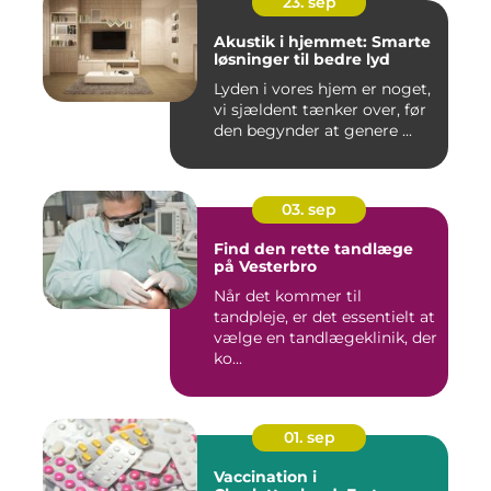
23. sep
Akustik i hjemmet: Smarte
løsninger til bedre lyd
Lyden i vores hjem er noget,
vi sjældent tænker over, før
den begynder at genere ...
03. sep
Find den rette tandlæge
på Vesterbro
Når det kommer til
tandpleje, er det essentielt at
vælge en tandlægeklinik, der
ko...
01. sep
Vaccination i