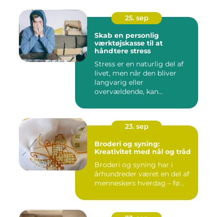
25. sep
Skab en personlig
værktøjskasse til at
håndtere stress
Stress er en naturlig del af
livet, men når den bliver
langvarig eller
overvældende, kan...
23. sep
Broderi og syning:
Kreativitet med nål og tråd
Broderi og syning har i
århundreder været en del af
menneskers hverdag – fø...