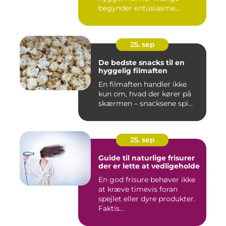
begynder entusiasme...
25. sep
De bedste snacks til en
hyggelig filmaften
En filmaften handler ikke
kun om, hvad der kører på
skærmen – snacksene spi...
25. sep
Guide til naturlige frisurer
der er lette at vedligeholde
En god frisure behøver ikke
at kræve timevis foran
spejlet eller dyre produkter.
Faktis...