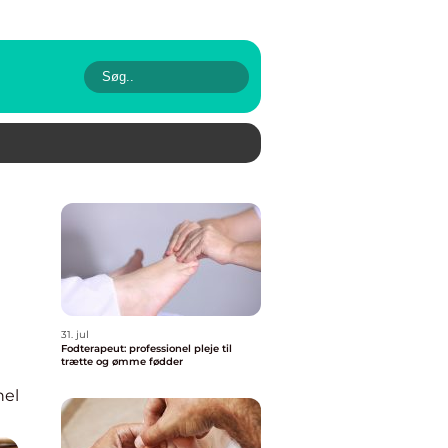
31. jul
Fodterapeut: professionel pleje til
trætte og ømme fødder
nel