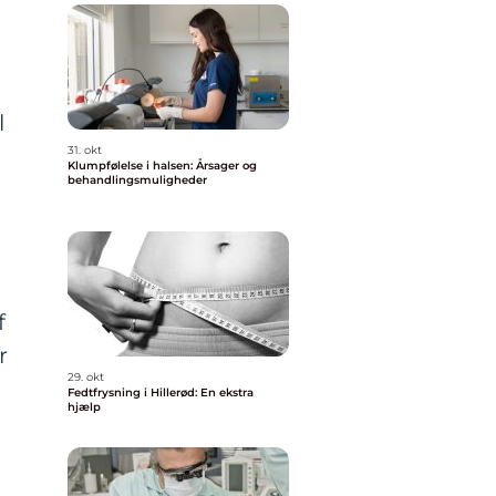
l
31. okt
Klumpfølelse i halsen: Årsager og
behandlingsmuligheder
f
r
29. okt
Fedtfrysning i Hillerød: En ekstra
hjælp