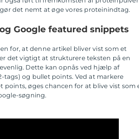
r også ført til fremkomsten af proteinpulver
 gør det nemt at øge vores proteinindtag.
og Google featured snippets
 for, at denne artikel bliver vist som et
r det vigtigt at strukturere teksten på en
venlig. Dette kan opnås ved hjælp af
H2-tags) og bullet points. Ved at markere
et points, øges chancen for at blive vist som 
oogle-søgning.