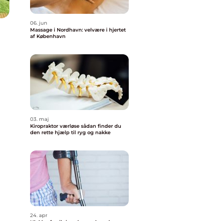
06. jun
Massage i Nordhavn: velvære i hjertet
af København
03. maj
Kiropraktor værløse sådan finder du
den rette hjælp til ryg og nakke
24. apr