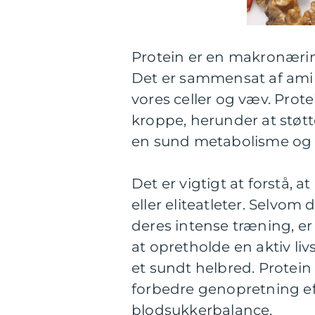
Protein er en makronærin
Det er sammensat af ami
vores celler og væv. Protei
kroppe, herunder at stø
en sund metabolisme og 
Det er vigtigt at forstå, a
eller eliteatleter. Selvom
deres intense træning, er
at opretholde en aktiv liv
et sundt helbred. Protei
forbedre genopretning ef
blodsukkerbalance.