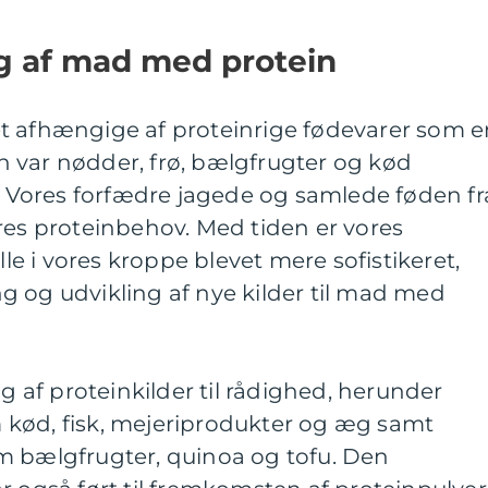
ng af mad med protein
t afhængige af proteinrige fødevarer som e
den var nødder, frø, bælgfrugter og kød
n. Vores forfædre jagede og samlede føden fr
res proteinbehov. Med tiden er vores
lle i vores kroppe blevet mere sofistikeret,
ning og udvikling af nye kilder til mad med
lg af proteinkilder til rådighed, herunder
kød, fisk, mejeriprodukter og æg samt
m bælgfrugter, quinoa og tofu. Den