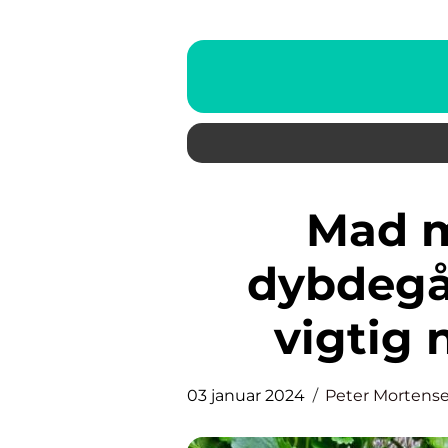
Mad med protein: En
dybdegå
vigtig 
03 januar 2024
Peter Mortens