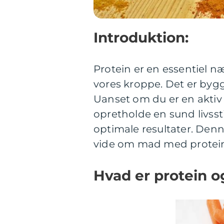
Introduktion:
Protein er en essentiel næ
vores kroppe. Det er bygg
Uanset om du er en aktiv s
opretholde en sund livsst
optimale resultater. Denne
vide om mad med protein 
Hvad er protein og