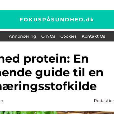
FOKUSPÅSUNDHED.
dk
Annoncering
Om Os
Cookies
Kontakt Os
ende guide til en
næringsstofkilde
en
Redaktio