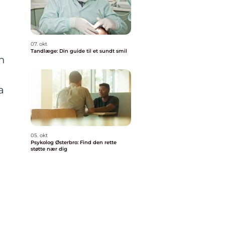
07. okt
Tandlæge: Din guide til et sundt smil
n
a
05. okt
Psykolog Østerbro: Find den rette
støtte nær dig