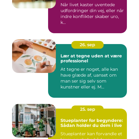
Når livet kaster uventede
udfordringer din vej, eller når
indre konflikter skaber uro,
k...
26. sep
Lær at tegne uden at være
professionel
At tegne er noget, alle kan
have glæde af, uanset om
man ser sig selv som
kunstner eller ej. M...
25. sep
Stueplanter for begyndere:
Sådan holder du dem i live
Stueplanter kan forvandle et