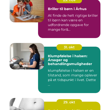
Briller til børn i Århus
At finde de helt rigtige briller
til børn kan være en
udfordrende opgave for
mange for&...
31. okt
Klumpfølelse i halsen:
Årsager og
behandlingsmuligheder
klumpfølelse i halsen er en
tilstand, som mange oplever
på et tidspunkt i livet. Dette
...
29. okt