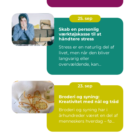
25. sep
Skab en personlig
værktøjskasse til at
håndtere stress
Stress er en naturlig del af
livet, men når den bliver
langvarig eller
overvældende, kan...
23. sep
Broderi og syning:
Kreativitet med nål og tråd
Broderi og syning har i
århundreder været en del af
menneskers hverdag – fø...