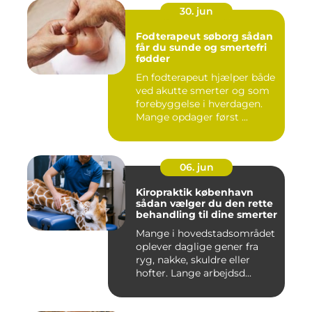
30. jun
Fodterapeut søborg sådan
får du sunde og smertefri
fødder
En fodterapeut hjælper både
ved akutte smerter og som
forebyggelse i hverdagen.
Mange opdager først ...
06. jun
Kiropraktik københavn
sådan vælger du den rette
behandling til dine smerter
Mange i hovedstadsområdet
oplever daglige gener fra
ryg, nakke, skuldre eller
hofter. Lange arbejdsd...