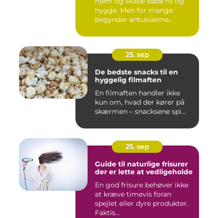
hjem og skabe både ro og
hygge. Men for mange
begynder entusiasme...
25. sep
De bedste snacks til en
hyggelig filmaften
En filmaften handler ikke
kun om, hvad der kører på
skærmen – snacksene spi...
25. sep
Guide til naturlige frisurer
der er lette at vedligeholde
En god frisure behøver ikke
at kræve timevis foran
spejlet eller dyre produkter.
Faktis...