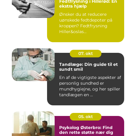
Fedtfrysning i Hillerød: En
ekstra hjælp
Ønsker du at reducere
uønskede fedtdepoter på
kroppen? Fedtfrysning
Hiller&oslas...
07. okt
Tandlæge: Din guide til et
sundt smil
En af de vigtigste aspekter af
personlig sundhed er
mundhygiejne, og her spiller
tandlægen en ...
05. okt
Psykolog Østerbro: Find
den rette støtte nær dig