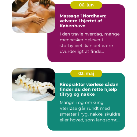
06. jun
Massage i Nordhavn:
velvære i hjertet af
København
I den travle hverdag, mange
mennesker oplever i
storbylivet, kan det være
uvurderligt at finde...
03. maj
Kiropraktor værløse sådan
finder du den rette hjælp
til ryg og nakke
Mange i og omkring
Værløse går rundt med
smerter i ryg, nakke, skuldre
eller hoved, som langsomt
er ...