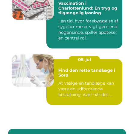
Vaccination i
Charlottenlund: En tryg og
tilgængelig løsning
I en tid, hvor forebyggelse af
sygdomme er vigtigere end
nogensinde, spiller apoteker
en central rol...
08. jul
Find den rette tandlæge i
Sorø
At vælge en tandlæge kan
være en udfordrende
beslutning, især når det ...