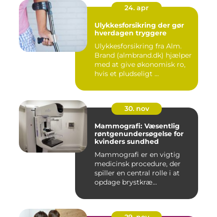
24. apr
Ulykkesforsikring der gør
hverdagen tryggere
Ulykkesforsikring fra Alm.
Brand (almbrand.dk) hjælper
med at give økonomisk ro,
hvis et pludseligt ...
30. nov
Mammografi: Væsentlig
røntgenundersøgelse for
kvinders sundhed
Mammografi er en vigtig
medicinsk procedure, der
spiller en central rolle i at
opdage brystkræ...
29. nov