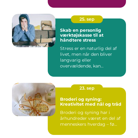
25. sep
Skab en personlig
værktøjskasse til at
håndtere stress
Stress er en naturlig del af
livet, men når den bliver
langvarig eller
overvældende, kan...
23. sep
Broderi og syning:
Kreativitet med nål og tråd
Broderi og syning har i
århundreder været en del af
menneskers hverdag – fø...