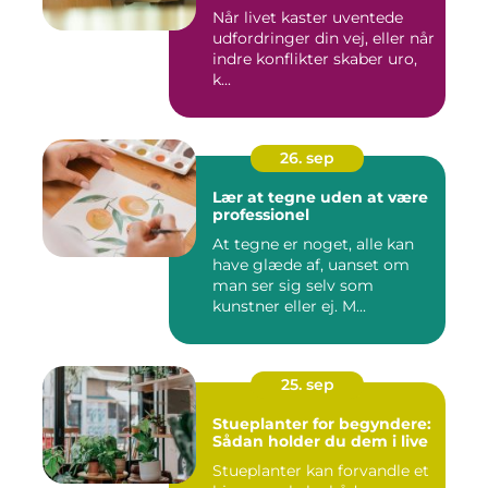
Når livet kaster uventede
udfordringer din vej, eller når
indre konflikter skaber uro,
k...
26. sep
Lær at tegne uden at være
professionel
At tegne er noget, alle kan
have glæde af, uanset om
man ser sig selv som
kunstner eller ej. M...
25. sep
Stueplanter for begyndere:
Sådan holder du dem i live
Stueplanter kan forvandle et