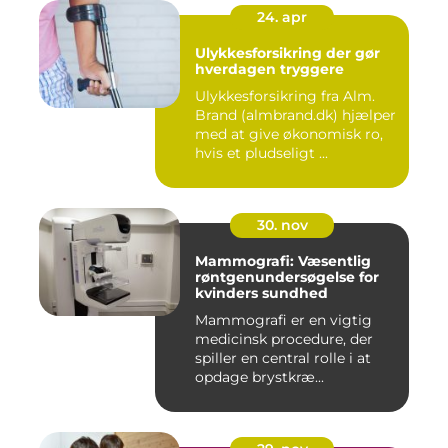
24. apr
Ulykkesforsikring der gør
hverdagen tryggere
Ulykkesforsikring fra Alm.
Brand (almbrand.dk) hjælper
med at give økonomisk ro,
hvis et pludseligt ...
30. nov
Mammografi: Væsentlig
røntgenundersøgelse for
kvinders sundhed
Mammografi er en vigtig
medicinsk procedure, der
spiller en central rolle i at
opdage brystkræ...