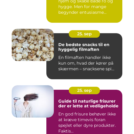
hjem og skabe både ro og
hygge. Men for mange
begynder entusiasme...
25. sep
De bedste snacks til en
hyggelig filmaften
En filmaften handler ikke
kun om, hvad der kører på
skærmen – snacksene spi...
25. sep
Guide til naturlige frisurer
der er lette at vedligeholde
En god frisure behøver ikke
at kræve timevis foran
spejlet eller dyre produkter.
Faktis...