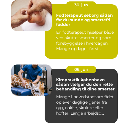
30. jun
Fodterapeut søborg sådan
får du sunde og smertefri
fødder
En fodterapeut hjælper både
ved akutte smerter og som
forebyggelse i hverdagen.
Mange opdager først ...
06. jun
Kiropraktik københavn
sådan vælger du den rette
behandling til dine smerter
Mange i hovedstadsområdet
oplever daglige gener fra
ryg, nakke, skuldre eller
hofter. Lange arbejdsd...