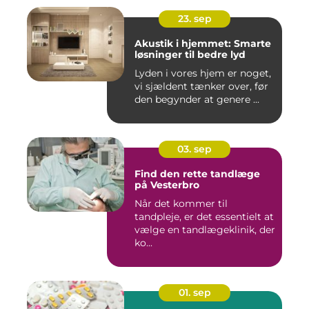
23. sep
Akustik i hjemmet: Smarte
løsninger til bedre lyd
Lyden i vores hjem er noget,
vi sjældent tænker over, før
den begynder at genere ...
03. sep
Find den rette tandlæge
på Vesterbro
Når det kommer til
tandpleje, er det essentielt at
vælge en tandlægeklinik, der
ko...
01. sep