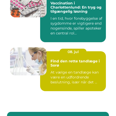
Vaccination i
Charlottenlund: En tryg og
tilgængelig løsning
I en tid, hvor forebyggelse af
sygdomme er vigtigere end
nogensinde, spiller apoteker
en central rol...
08. jul
Find den rette tandlæge i
Sorø
At vælge en tandlæge kan
være en udfordrende
beslutning, især når det ...