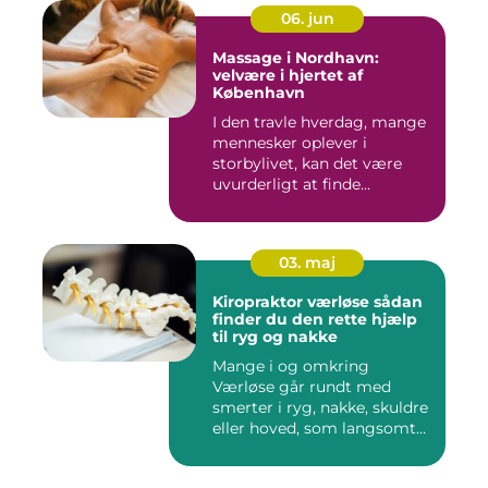
06. jun
Massage i Nordhavn:
velvære i hjertet af
København
I den travle hverdag, mange
mennesker oplever i
storbylivet, kan det være
uvurderligt at finde...
03. maj
Kiropraktor værløse sådan
finder du den rette hjælp
til ryg og nakke
Mange i og omkring
Værløse går rundt med
smerter i ryg, nakke, skuldre
eller hoved, som langsomt
er ...