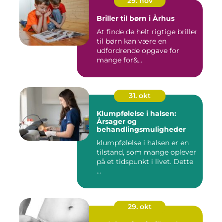
29. nov
Briller til børn i Århus
At finde de helt rigtige briller
til børn kan være en
udfordrende opgave for
mange for&...
31. okt
Klumpfølelse i halsen:
Årsager og
behandlingsmuligheder
klumpfølelse i halsen er en
tilstand, som mange oplever
på et tidspunkt i livet. Dette
...
29. okt