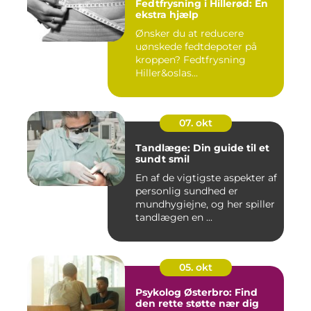
Fedtfrysning i Hillerød: En
ekstra hjælp
Ønsker du at reducere
uønskede fedtdepoter på
kroppen? Fedtfrysning
Hiller&oslas...
07. okt
Tandlæge: Din guide til et
sundt smil
En af de vigtigste aspekter af
personlig sundhed er
mundhygiejne, og her spiller
tandlægen en ...
05. okt
Psykolog Østerbro: Find
den rette støtte nær dig