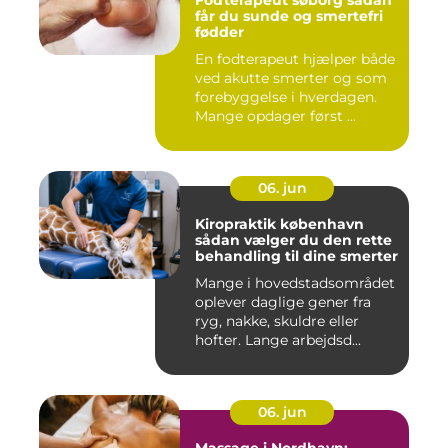
Fodterapeut søborg sådan
får du sunde og smertefri
fødder
En fodterapeut hjælper både
ved akutte smerter og som
forebyggelse i hverdagen.
Mange opdager først ...
06. jun
Kiropraktik københavn
sådan vælger du den rette
behandling til dine smerter
Mange i hovedstadsområdet
oplever daglige gener fra
ryg, nakke, skuldre eller
hofter. Lange arbejdsd...
06. jun