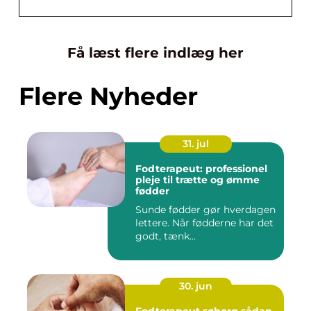
Få læst flere indlæg her
Flere Nyheder
31. jul
Fodterapeut: professionel
pleje til trætte og ømme
fødder
Sunde fødder gør hverdagen
lettere. Når fødderne har det
godt, tænk...
30. jun