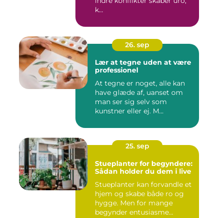
indre konflikter skaber uro,
k...
26. sep
Lær at tegne uden at være
professionel
At tegne er noget, alle kan
have glæde af, uanset om
man ser sig selv som
kunstner eller ej. M...
25. sep
Stueplanter for begyndere:
Sådan holder du dem i live
Stueplanter kan forvandle et
hjem og skabe både ro og
hygge. Men for mange
begynder entusiasme...