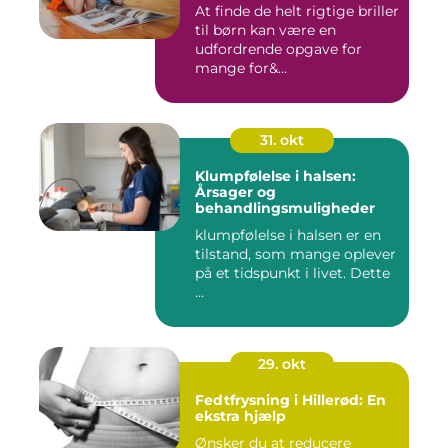
At finde de helt rigtige briller
til børn kan være en
udfordrende opgave for
mange for&...
31. okt
Klumpfølelse i halsen:
Årsager og
behandlingsmuligheder
klumpfølelse i halsen er en
tilstand, som mange oplever
på et tidspunkt i livet. Dette
...
29. okt
Fedtfrysning i Hillerød: En
ekstra hjælp
Ønsker du at reducere