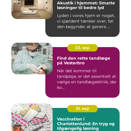
Akustik i hjemmet: Smarte
løsninger til bedre lyd
Lyden i vores hjem er noget,
vi sjældent tænker over, før
den begynder at genere ...
03. sep
Find den rette tandlæge
på Vesterbro
Når det kommer til
tandpleje, er det essentielt at
vælge en tandlægeklinik, der
ko...
01. sep
Vaccination i
Charlottenlund: En tryg og
tilgængelig løsning