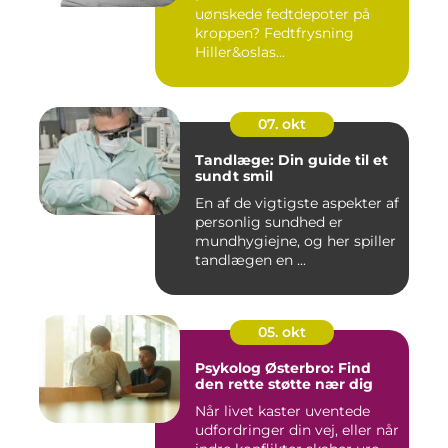
uønskede fedtdepoter på
kroppen? Fedtfrysning
Hiller&oslas...
07. okt
Tandlæge: Din guide til et
sundt smil
En af de vigtigste aspekter af
personlig sundhed er
mundhygiejne, og her spiller
tandlægen en ...
05. okt
Psykolog Østerbro: Find
den rette støtte nær dig
Når livet kaster uventede
udfordringer din vej, eller når