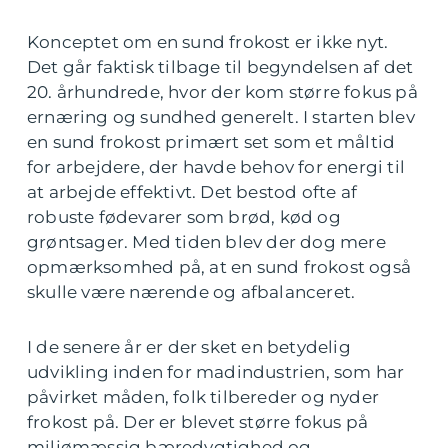
Konceptet om en sund frokost er ikke nyt.
Det går faktisk tilbage til begyndelsen af det
20. århundrede, hvor der kom større fokus på
ernæring og sundhed generelt. I starten blev
en sund frokost primært set som et måltid
for arbejdere, der havde behov for energi til
at arbejde effektivt. Det bestod ofte af
robuste fødevarer som brød, kød og
grøntsager. Med tiden blev der dog mere
opmærksomhed på, at en sund frokost også
skulle være nærende og afbalanceret.
I de senere år er der sket en betydelig
udvikling inden for madindustrien, som har
påvirket måden, folk tilbereder og nyder
frokost på. Der er blevet større fokus på
miljømæssig bæredygtighed og