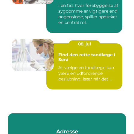
I en tid, hvor forebyggelse af
sygdomme er vigtigere end
nogensinde, spiller apoteker
en central rol...
08. jul
Find den rette tandlæge i
Sorø
At vælge en tandlæge kan
være en udfordrende
beslutning, især når det ...
Adresse