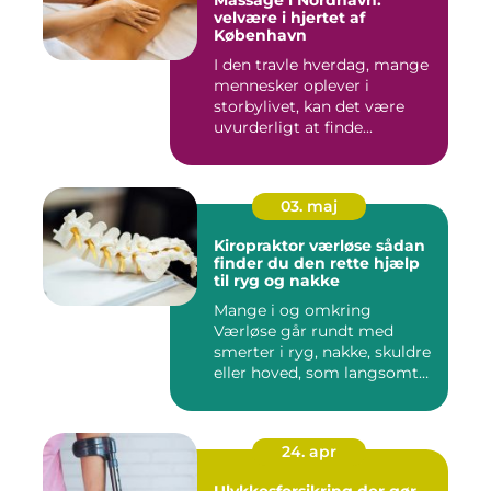
Massage i Nordhavn:
velvære i hjertet af
København
I den travle hverdag, mange
mennesker oplever i
storbylivet, kan det være
uvurderligt at finde...
03. maj
Kiropraktor værløse sådan
finder du den rette hjælp
til ryg og nakke
Mange i og omkring
Værløse går rundt med
smerter i ryg, nakke, skuldre
eller hoved, som langsomt
er ...
24. apr