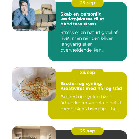
25. sep
Skab en personlig
værktøjskasse til at
håndtere stress
Stress er en naturlig del af
livet, men når den bliver
langvarig eller
overvældende, kan...
23. sep
Broderi og syning:
Kreativitet med nål og tråd
Broderi og syning har i
århundreder været en del af
menneskers hverdag – fø...
23. sep