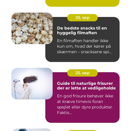
25. sep
De bedste snacks til en
hyggelig filmaften
En filmaften handler ikke
kun om, hvad der kører på
skærmen – snacksene spi...
25. sep
Guide til naturlige frisurer
der er lette at vedligeholde
En god frisure behøver ikke
at kræve timevis foran
spejlet eller dyre produkter.
Faktis...