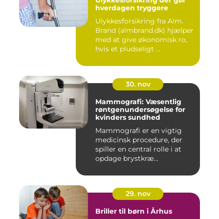
Ulykkesforsikring der gør
hverdagen tryggere
Ulykkesforsikring fra Alm.
Brand (almbrand.dk) hjælper
med at give økonomisk ro,
hvis et pludseligt ...
30. nov
Mammografi: Væsentlig
røntgenundersøgelse for
kvinders sundhed
Mammografi er en vigtig
medicinsk procedure, der
spiller en central rolle i at
opdage brystkræ...
29. nov
Briller til børn i Århus